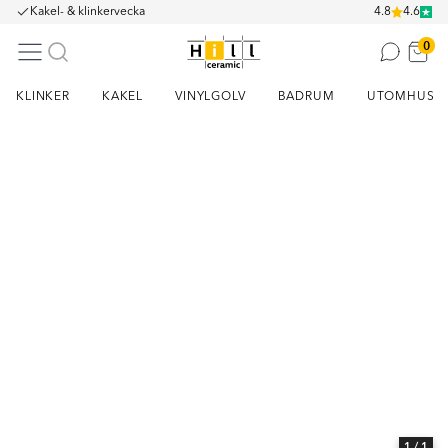
Kakel- & klinkervecka
4.8
4.6
0
KLINKER
KAKEL
VINYLGOLV
BADRUM
UTOMHUS
Item
1
of
1
1
/ 1