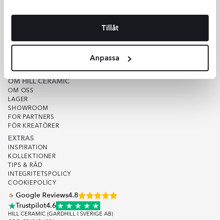
HJÄLP
KUNDSERVICE
Tillåt
OFFERT
SPÅRA ORDER
KÖPVILLKOR
Anpassa
VARUPROV
KVALITET
OM HILL CERAMIC
OM OSS
LAGER
SHOWROOM
FOR PARTNERS
FÖR KREATÖRER
EXTRAS
INSPIRATION
KOLLEKTIONER
TIPS & RÅD
INTEGRITETSPOLICY
COOKIEPOLICY
Google Reviews
4.8
Trustpilot
4.6
HILL CERAMIC (GARDHILL I SVERIGE AB)