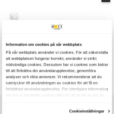
Hem
Kollektioner
Mavros
Serie
Mavros
- Hill Ceramic
Information om cookies på vår webbplats
Mavros - Kollektion av produkter | Hill Ceramic ®
Mavros är en serie med hög kvalitetsstandard. Serien innehåller 1 olika
På vår webbplats använder vi cookies. För att säkerställa
storlekar: Loungefåtölj. Nästan alla variationer finns i matt yta. Det
att webbplatsen fungerar korrekt, använder vi strikt
finns 2 huvud färger i serie Mavros:
nödvändiga cookies. Dessutom har vi cookies som bidrar
till att förbättra din användarupplevelse, genomföra
- Beige
- Brun
analyser och rikta annonser. Vi rekommenderar att du
Färger:
samtycker till användningen av cookies för att få en
Liknande kollektioner
SKADI
VALEN
förbättrad användarupplevelse. För ytterligare information
Item
om hur vi använder cookies eller för att ta del av hur du
1
kan ändra dina inställningar, vänligen se vår
of
Integritetspolicy
och
Cookiepolicy
.
8
Cookieinställningar
KUNDSERVICE