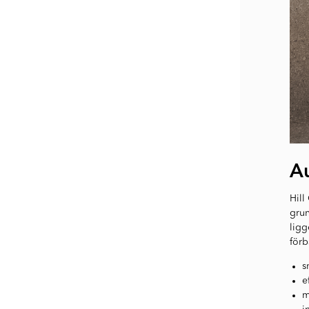
Au
Hill
grun
ligg
förb
s
e
m