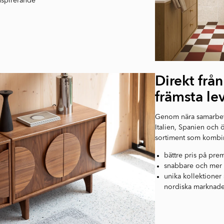
nspirerande
Direkt frå
främsta le
Genom nära samarbet
Italien, Spanien och 
sortiment som kombin
bättre pris på pr
snabbare och mer 
unika kollektioner
nordiska marknad