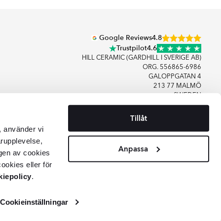
Google Reviews
4.8
Trustpilot
4.6
HILL CERAMIC (GARDHILL I SVERIGE AB)
ORG. 556865-6986
GALOPPGATAN 4
213 77 MALMÖ
SWEDEN
Tillåt
+46406083480
, använder vi
KONTAKTA OSS
arupplevelse,
Anpassa
gen av cookies
ookies eller för
iepolicy
.
Cookieinställningar