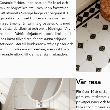
 Ceramic föddes ur en passion för kakel och
mik av högsta kvalitet – och ur en frustration
 att utbudet i Sverige länge var begränsat. I
a butiker och webbutiker möttes man av
a sortiment från samma grossister, ofta med
s på standardformat och enkla lösningar. Vi ville
ndra det. Därför började vi arbeta direkt med
pas bästa tillverkare, för att kunna erbjuda
itetsprodukter till konkurrenskraftiga priser och
idigt introducera ett bredare, mer unikt och
irerande utbud till den svenska marknaden.
Vår resa
För över 10 år sedan 
göra kvalitetskeramik 
privatpersoner och fö
klinker och mosaik – 