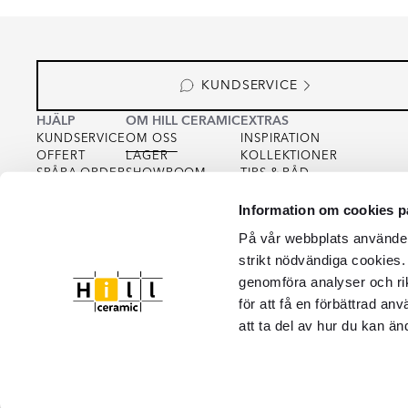
KUNDSERVICE
HJÄLP
OM HILL CERAMIC
EXTRAS
KUNDSERVICE
OM OSS
INSPIRATION
OFFERT
LAGER
KOLLEKTIONER
SPÅRA ORDER
SHOWROOM
TIPS & RÅD
KÖPVILLKOR
FOR PARTNERS
INTEGRITETSPOLICY
Information om cookies p
VARUPROV
FÖR KREATÖRER
COOKIEPOLICY
KVALITET
På vår webbplats använder 
strikt nödvändiga cookies.
genomföra analyser och ri
för att få en förbättrad an
att ta del av hur du kan än