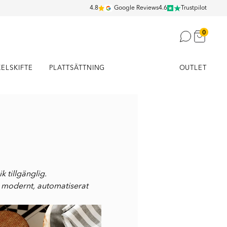
4.8
Google Reviews
4.6
Trustpilot
0
KELSKIFTE
PLATTSÄTTNING
OUTLET
 tillgänglig.
tt modernt, automatiserat