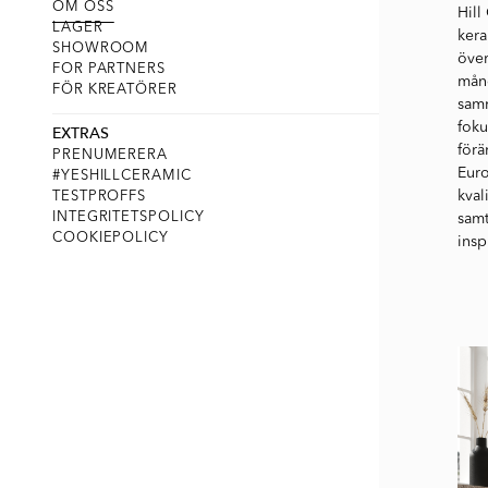
OM OSS
Hill
LAGER
kera
SHOWROOM
över
FOR PARTNERS
mång
FÖR KREATÖRER
samm
foku
EXTRAS
förä
PRENUMERERA
Euro
#YESHILLCERAMIC
kval
TESTPROFFS
INTEGRITETSPOLICY
samt
COOKIEPOLICY
insp