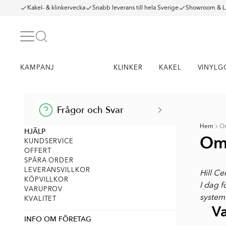
Kakel- & klinkervecka
Snabb leverans till hela Sverige
Showroom & L
KAMPANJ
KLINKER
KAKEL
VINYLG
Frågor och Svar
Hem
O
HJÄLP
Om
KUNDSERVICE
OFFERT
SPÅRA ORDER
LEVERANSVILLKOR
Hill Ce
KÖPVILLKOR
I dag f
VARUPROV
system
KVALITET
Va
INFO OM FÖRETAG