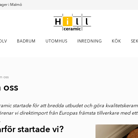
ager i Malmö
OLV
BADRUM
UTOMHUS
INREDNING
KÖK
SE
m oss
 oss
ramic startade för att bredda utbudet och göra kvalitetskeramik
örenar vi direktimport från Europas främsta tillverkare med e
.
rför startade vi?