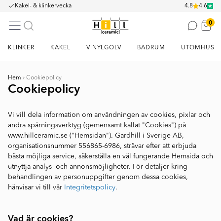
Kakel- & klinkervecka
4.8
4.6
0
KLINKER
KAKEL
VINYLGOLV
BADRUM
UTOMHUS
Hem
Cookiepolicy
Cookiepolicy
Vi vill dela information om användningen av cookies, pixlar och
andra spårningsverktyg (gemensamt kallat "Cookies") på
www.hillceramic.se ("Hemsidan"). Gardhill i Sverige AB,
organisationsnummer 556865-6986, strävar efter att erbjuda
bästa möjliga service, säkerställa en väl fungerande Hemsida och
utnyttja analys- och annonsmöjligheter. För detaljer kring
behandlingen av personuppgifter genom dessa cookies,
hänvisar vi till vår
Integritetspolicy
.
Vad är cookies?