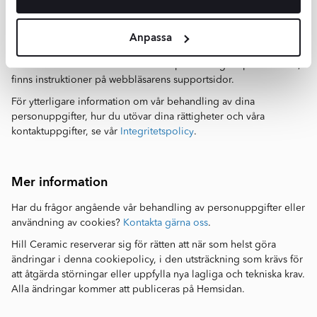
eller otillgängliga utan ditt samtycke.
Du kan när som helst återkalla ditt samtycke till cookies och
Anpassa
analysverktyg genom att klicka
här
eller
kontakta oss
på.
Om du önskar radera cookies som sparats tidigare på din dator,
finns instruktioner på webbläsarens supportsidor.
För ytterligare information om vår behandling av dina
personuppgifter, hur du utövar dina rättigheter och våra
kontaktuppgifter, se vår
Integritetspolicy
.
Mer information
Har du frågor angående vår behandling av personuppgifter eller
användning av cookies?
Kontakta gärna oss
.
Hill Ceramic reserverar sig för rätten att när som helst göra
ändringar i denna cookiepolicy, i den utsträckning som krävs för
att åtgärda störningar eller uppfylla nya lagliga och tekniska krav.
Alla ändringar kommer att publiceras på Hemsidan.