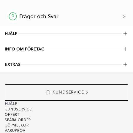
Frågor och Svar
HJÄLP
KUNDSERVICE
INFO OM FÖRETAG
OFFERT
SPÅRA ORDER
OM OSS
LEVERANSVILLKOR
EXTRAS
LAGER
KÖPVILLKOR
SHOWROOM
VARUPROV
PRENUMERERA
FOR PARTNERS
KVALITET
#YESHILLCERAMIC
FÖR KREATÖRER
TESTPROFFS
KUNDSERVICE
INTEGRITETSPOLICY
COOKIEPOLICY
HJÄLP
KUNDSERVICE
OFFERT
SPÅRA ORDER
KÖPVILLKOR
VARUPROV