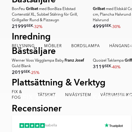
Grillset
Grillset
BonFeu
med BonBiza Eldstad
med Eldskål Co
Cortenstål XL, Subbel Stålring för Grill,
cm, Plancha Halvrund &
Grillgaller Rund & Pizzaugn
Halvrund
SEK
SEK
21999
4999
-32%
-30%
Item
Inredning
1
of
BELYSNING
MÖBLER
BORDSLAMPA
HÄNGANDE
Bästsäljare
11
Franz Josef
Grif
Werner Voss Vägglampa Baby
Quoizel Taklampa
SEK
3119
-40%
Guld Blank
SEK
2019
-25%
Item
Plattsättning & Verktyg
1
of
FIX &
FIX & FOG
TÄTSKIKT
NIVÅSYSTEM
KAKELSKÄR
VÅTRUMSSILIK
11
FOG
Recensioner
Isabella