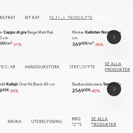
UTOMHUSKLINKER
🥇 TOPPDESIGN 2025
NSTRAT
KIT-KAT
SE ALLA PRODUKTER
PPDESIGN 2026
SUPER DEALS
Ceppo di gre
Kalksten Nord
er
Beige Matt Rak
Klinker
Beige Matt 
0 cm
cm
2
2
SEK
/
m
SEK
/
m
369
-31%
-36%
SE ALLA
LER
DUSCH
PEGLAR
HANDDUKSTORK
SEKELSKIFTE
🥇 TOPPDESIGN 2025
PRODUKTER
A MER
SPARA MER
Kallsjö
Temisto
ställ
Oval Vit Blank 40 cm
Badkarsblandare
Krom Bl
SEK
SEK
9
2569
-36%
-40%
BBQ
SE ALLA
KRUKA
UTEBELYSNING
ELDSKÅL
SETS
PRODUKTER
SPARA MER