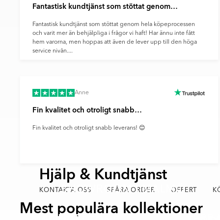
Fantastisk kundtjänst som stöttat genom…
Fantastisk kundtjänst som stöttat genom hela köpeprocessen
och varit mer än behjälpliga i frågor vi haft! Har ännu inte fått
hem varorna, men hoppas att även de lever upp till den höga
service nivån....
Anne
Fin kvalitet och otroligt snabb…
Fin kvalitet och otroligt snabb leverans! 😊
Hjälp & Kundtjänst
SHOWROOM I MALMÖ
KONTAKTA OSS
SPÅRA ORDER
OFFERT
K
Mest populära kollektioner
MANHATTAN
TERRA