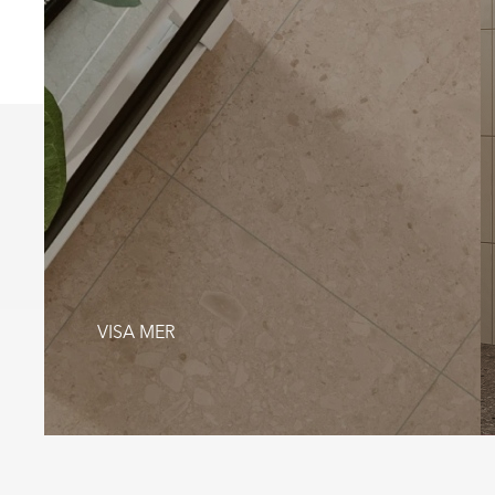
MARMOR KLINKER
SEKELSKIFTE KLINKER
GRÅTT KLINKER
GRÖNT KAKEL
UTOMHUS KLINKER
TEGEL KLINKER
MAROCKANSKT KLINKER
TRÄKLINKER
VISA MER
Item
1
of