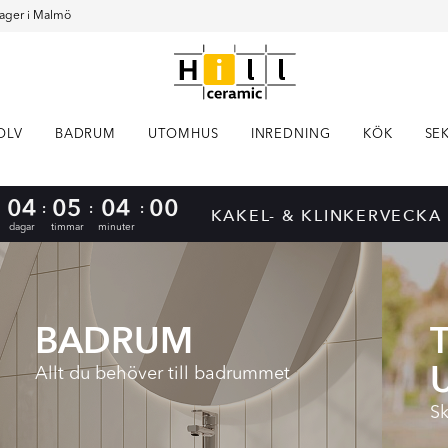
ager i Malmö
OLV
BADRUM
UTOMHUS
INREDNING
KÖK
SE
04
05
03
59
:
:
:
KAKEL- & KLINKERVECKA
dagar
timmar
minuter
BADRUM
Allt du behöver till badrummet
Sk
BADRUMSMÖBLER
E
TVÄTTSTÄLL & HANDFAT
E