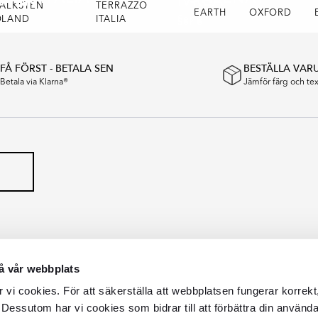
STEN
IVREA
ALKSTEN
TERRAZZO
EARTH
OXFORD
Serie
ÖLAND
ITALIA
Serie
FÅ FÖRST - BETALA SEN
BESTÄLLA VAR
Betala via Klarna®
Jämför färg och t
å vår webbplats
vi cookies. För att säkerställa att webbplatsen fungerar korrekt
 Dessutom har vi cookies som bidrar till att förbättra din använd