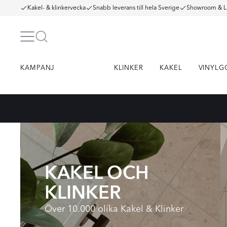
Kakel- & klinkervecka
Snabb leverans till hela Sverige
Showroom & L
KAMPANJ
KLINKER
KAKEL
VINYLG
KAKEL OCH
KLINKER
Över 10.000 olika Kakel & Klinker
KALKSTEN KLINKER
TERRAZZO KLINKER