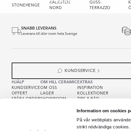
GARDEN STONE
FLOD
KALKSTEN
GUSS-
K
STONEHENGE
Serie
Serie
Serie
NORD
TERRAZZO
Serie
SNABB LEVERANS
Leverans till dörr inom hela Sverige
KUNDSERVICE
HJÄLP
OM HILL CERAMIC
EXTRAS
KUNDSERVICE
OM OSS
INSPIRATION
OFFERT
LAGER
KOLLEKTIONER
SPÅRA ORDER
SHOWROOM
TIPS & RÅD
KÖPVILLKOR
FOR PARTNERS
INTEGRITETSPOLICY
Information om cookies p
VARUPROV
FÖR KREATÖRER
COOKIEPOLICY
KVALITET
På vår webbplats använder 
strikt nödvändiga cookies.