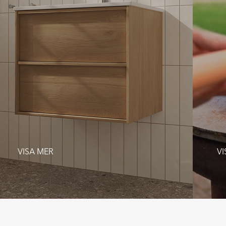
DUSCH
U
TAKDUSCHSET
V
BADKAR
F
BLANDARE & VATTENKRAN
S
TOALETT
T
BADRUMSACCESSOARER
B
BADRUMSSPEGLAR
HANDDUKSTORK
VISA MER
VI