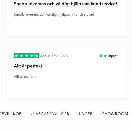
Snabb leverans och väldigt hjälpsam kundservice!
Snabb leverans och väldigt hjälpsam kundservice!
Gordana Vujinovic
Allt är perfekt
Allt är perfekt
KONTAKTA OSS / FAQ
ÖPVILLKOR
LEVERANSVILLKOR
LAGER
SHOWROOM
ZZO ITALIA
FONTENAY