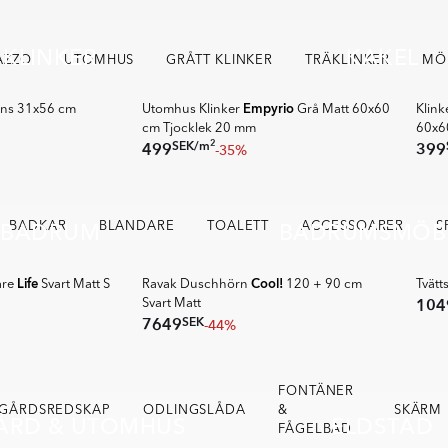
KLINKER
KAKEL
BÄSTSÄLJARE UTOMHUS
AZZO
UTOMHUS
GRÅTT KLINKER
TRÄKLINKER
MÖ
SUPER DEALS
🥇 TO
Empyrio
ns 31x56 cm
Utomhus Klinker
Grå Matt 60x60
Klink
cm Tjocklek 20 mm
60x6
2
SEK
/
m
499
399
-35%
BADRUM
BADRUMSMÖB
BADKAR
BLANDARE
RAVAK
TOALETT
ACCESSOARER
S
🥇 TOPPDESIGN 2025
SPAR
Life
Cool!
are
Svart Matt S
Ravak Duschhörn
120 + 90 cm
Tvätt
104
Svart Matt
SEK
7649
-44%
FONTÄNER
GÅRDSREDSKAP
ODLINGSLÅDA
&
SKÄRM
ÅRD & UTOMHUS
ELDSTAD
FÅGELBAD
SPARA MER