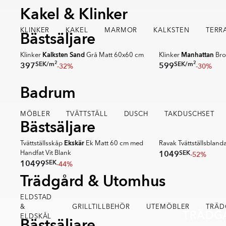
Kakel & Klinker
8
KLINKER
KAKEL
MARMOR
KALKSTEN
TERR
Bästsäljare
SUPER DEALS
Kalksten Sand
Manhattan
cm
Klinker
Grå Matt 60x60 cm
Klinker
Bro
2
2
SEK
/
m
SEK
/
m
397
599
-32%
-30%
Item
Badrum
1
of
MÖBLER
TRENDIGT
TVÄTTSTÄLL
DUSCH
TAKDUSCHSET
RAVAK
12
Bästsäljare
BÄSTSÄLJARE
🏆 KUNDFAVORIT
Ekskär
Tvättställsskåp
Ek Matt 60 cm med
Ravak Tvättställsbland
SEK
1049
-52%
Handfat Vit Blank
SEK
10499
-44%
Item
Trädgård & Utomhus
1
of
ELDSTAD
11
&
GRILLTILLBEHÖR
UTEMÖBLER
TRÄD
TRÄDG
ELDSKÅL
Bästsäljare