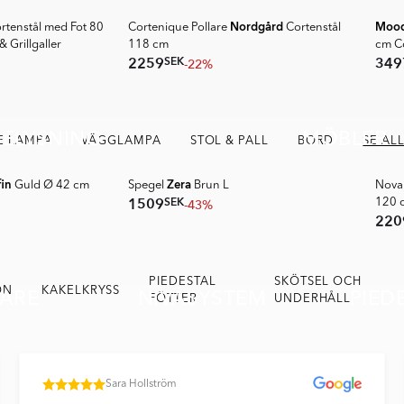
Nordgård
Moo
rtenstål med Fot 80
Cortenique Pollare
Cortenstål
 Grillgaller
118 cm
cm C
SEK
2259
349
-22%
BELYSNING
MÖBLER
 LAMPA
VÄGGLAMPA
STOL & PALL
BORD
SE AL
fin
Zera
Guld Ø 42 cm
Spegel
Brun L
Nova
SEK
1509
-43%
120 
220
PIEDESTAL
SKÖTSEL OCH
ARE
ON
KAKELKRYSS
NIVÅSYSTEM
PIED
FÖTTER
UNDERHÅLL
Sara Hollström