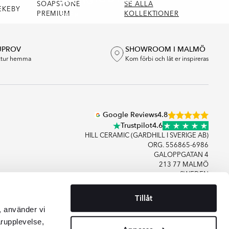
ARTIS
SOAPSTONE
SE ALLA
EKEBY
Serie
PREMIUM
Serie
KOLLEKTIONER
UPROV
SHOWROOM I MALMÖ
extur hemma
Kom förbi och låt er inspireras
Google Reviews
4.8
Trustpilot
4.6
HILL CERAMIC (GARDHILL I SVERIGE AB)
ORG. 556865-6986
GALOPPGATAN 4
213 77 MALMÖ
SWEDEN
Tillåt
+46406083480
, använder vi
KONTAKTA OSS
arupplevelse,