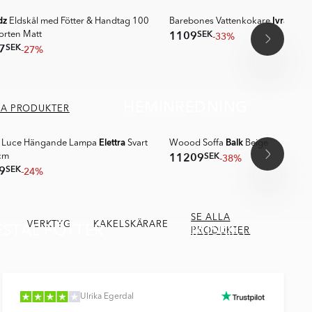
dz
Ivra
Eldskål med Fötter & Handtag 100
Barebones Vattenkokare
Oliv
SEK
1109
-33%
orten Matt
SEK
7
-27%
HEMINREDNING
OUTLET
LA PRODUKTER
SPARA MER
Elettra
Balk
 Luce Hängande Lampa
Svart
Woood Soffa
Beige
SEK
11209
-38%
cm
SEK
9
-24%
SE ALLA
ESTAL FÖTTER
VERKTYG
KAKELSKÄRARE
TÄTSKIKT
PRODUKTER
Ulrika Egerdal