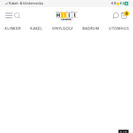
Kakel- & klinkervecka
4.8
4.6
0
KLINKER
KAKEL
VINYLGOLV
BADRUM
UTOMHUS
Item
1
of
1
1
/ 1