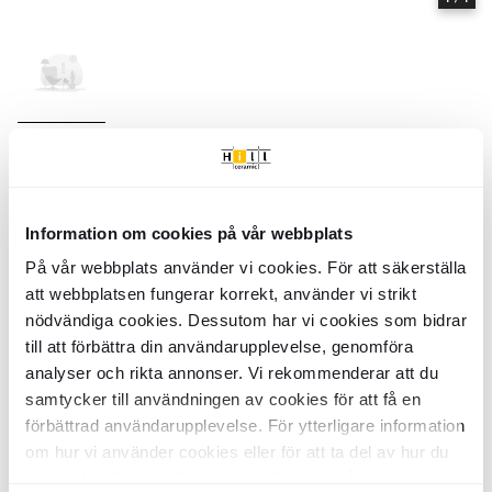
Hem
Kollektioner
Cherie
Serie
Cherie
- Hill Ceramic
Cherie - Kollektion av produkter | Hill Ceramic ®
Cherie är en serie med hög kvalitetsstandard. Serien innehåller 1 olika
Information om cookies på vår webbplats
storlekar: 20x60 cm. Nästan alla variationer finns i matt: relief:, matt
yta. Det finns 6 huvud färger i serie Cherie:
På vår webbplats använder vi cookies. För att säkerställa
att webbplatsen fungerar korrekt, använder vi strikt
- Ljusgrå
nödvändiga cookies. Dessutom har vi cookies som bidrar
- Grå
till att förbättra din användarupplevelse, genomföra
- Beige
- Flerfärgad
analyser och rikta annonser. Vi rekommenderar att du
- Blå
samtycker till användningen av cookies för att få en
- Vit
förbättrad användarupplevelse. För ytterligare information
Färger:
Liknande kollektioner
om hur vi använder cookies eller för att ta del av hur du
CARINO
AVENUE
kan ändra dina inställningar, vänligen se vår
Item