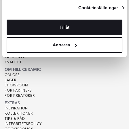
1
Integritetspolicy
och
Cookiepolicy
.
Cookieinställningar
of
4
KUNDSERVICE
Tillåt
HJÄLP
KUNDSERVICE
OFFERT
Anpassa
SPÅRA ORDER
KÖPVILLKOR
VARUPROV
KVALITET
OM HILL CERAMIC
OM OSS
LAGER
SHOWROOM
FOR PARTNERS
FÖR KREATÖRER
EXTRAS
INSPIRATION
KOLLEKTIONER
TIPS & RÅD
INTEGRITETSPOLICY