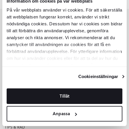
Information om cookies på vår webbplats
På vår webbplats använder vi cookies. För att säkerställa
att webbplatsen fungerar korrekt, använder vi strikt
nödvändiga cookies. Dessutom har vi cookies som bidrar
KUNDSERVICE
till att förbättra din användarupplevelse, genomföra
analyser och rikta annonser. Vi rekommenderar att du
HJÄLP
samtycker till användningen av cookies för att få en
KUNDSERVICE
OFFERT
förbättrad användarupplevelse. För ytterligare information
SPÅRA ORDER
om hur vi använder cookies eller för att ta del av hur du
KÖPVILLKOR
kan ändra dina inställningar, vänligen se vår
VARUPROV
KVALITET
Integritetspolicy
och
Cookiepolicy
.
Cookieinställningar
OM HILL CERAMIC
OM OSS
LAGER
SHOWROOM
Tillåt
FOR PARTNERS
FÖR KREATÖRER
EXTRAS
Anpassa
INSPIRATION
KOLLEKTIONER
TIPS & RÅD