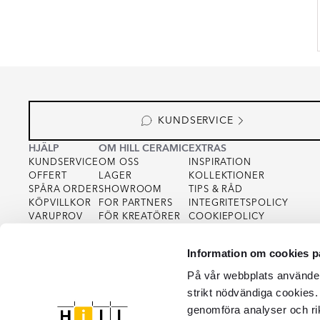
KUNDSERVICE
HJÄLP
OM HILL CERAMIC
EXTRAS
KUNDSERVICE
OM OSS
INSPIRATION
OFFERT
LAGER
KOLLEKTIONER
SPÅRA ORDER
SHOWROOM
TIPS & RÅD
KÖPVILLKOR
FOR PARTNERS
INTEGRITETSPOLICY
VARUPROV
FÖR KREATÖRER
COOKIEPOLICY
KVALITET
Information om cookies p
På vår webbplats använder 
strikt nödvändiga cookies.
genomföra analyser och ri