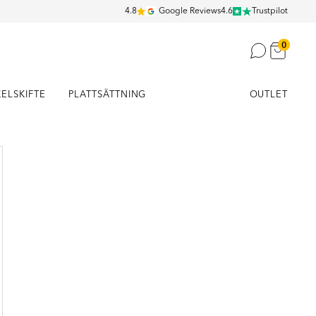
4.8
Google Reviews
4.6
Trustpilot
0
KELSKIFTE
PLATTSÄTTNING
OUTLET