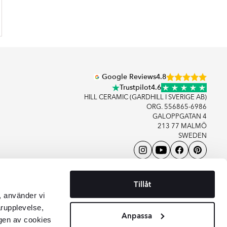
Google Reviews
4.8
Trustpilot
4.6
HILL CERAMIC (GARDHILL I SVERIGE AB)
ORG. 556865-6986
GALOPPGATAN 4
213 77 MALMÖ
SWEDEN
+46406083480
KONTAKTA OSS
Tillåt
, använder vi
arupplevelse,
Anpassa
gen av cookies