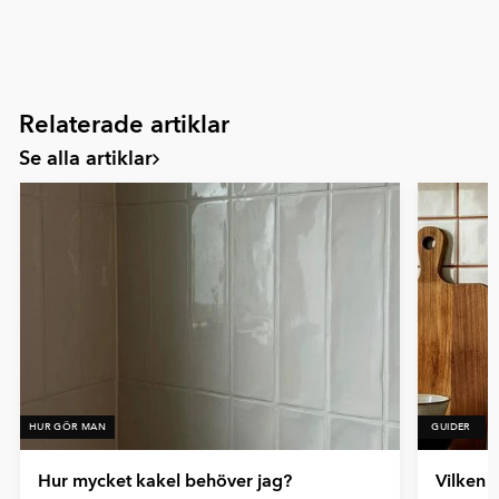
Relaterade artiklar
Se alla artiklar
HUR GÖR MAN
GUIDER
Hur mycket kakel behöver jag?
Vilken 