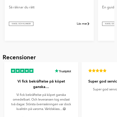
Så räknar du rätt
En guide t
Läs mer
KAKEL OCH KLINKER
KAKEL OCH 
Item
1
Recensioner
of
9
Vi fick bekräftelse på köpet
Super god servi
ganska…
Super god servi
Vi fick bekräftelse på köpet ganska
omedelbart. Och leveransen tog endast
två dagar. Största överraskningen var dock
kvalitén på varorna. Världsklass....😃