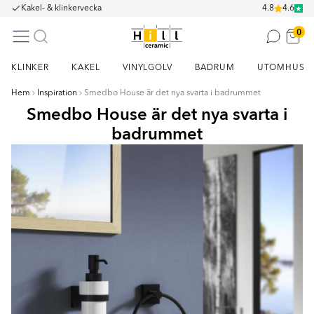
Kakel- & klinkervecka
4.8
4.6
0
KLINKER
KAKEL
VINYLGOLV
BADRUM
UTOMHUS
Hem
Inspiration
Smedbo House är det nya svarta i badrummet
Smedbo House är det nya svarta i
badrummet