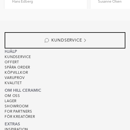
Hans Edberg
Susanne Olsen
Item
1
of
6
KUNDSERVICE
HJÄLP
KUNDSERVICE
OFFERT
SPÅRA ORDER
KÖPVILLKOR
VARUPROV
KVALITET
OM HILL CERAMIC
OM OSS
LAGER
SHOWROOM
FOR PARTNERS
FÖR KREATÖRER
EXTRAS
INSPIRATION