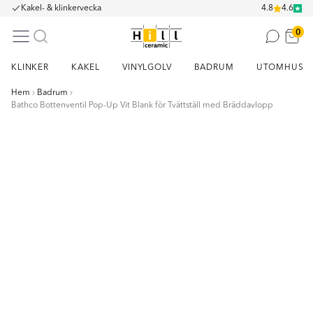
Kakel- & klinkervecka
4.8
4.6
0
KLINKER
KAKEL
VINYLGOLV
BADRUM
UTOMHUS
Hem
Badrum
Bathco Bottenventil Pop-Up Vit Blank för Tvättställ med Bräddavlopp
Item
1
of
3