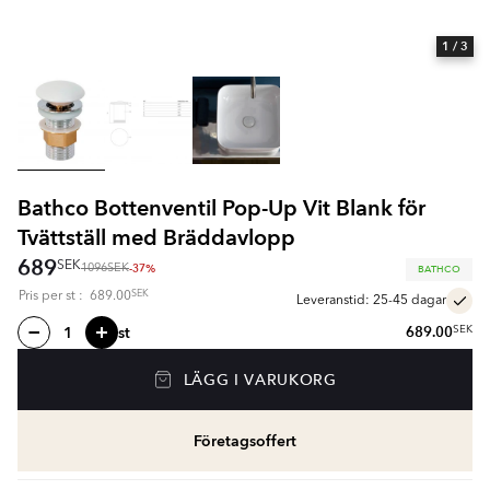
1
/ 3
Bathco Bottenventil Pop-Up Vit Blank för
Tvättställ med Bräddavlopp
689
SEK
-37%
BATHCO
1096
SEK
SEK
Pris per
st
:
689.00
Leveranstid: 25-45 dagar
st
689.00
SEK
LÄGG I VARUKORG
Företagsoffert