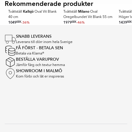
of
Rekommenderade produkter
SPARA MER
SPARA MER
2
Kallsjö
Milano
Tvättställ
Oval Vit Blank
Tvättställ
Oval
Tvättstäl
40 cm
Oregelbundet Vit Blank 55 cm
Höger V
1049
SEK
-36%
1979
SEK
-46%
1439
SEK
Item
1
SNABB LEVERANS
of
Leverans till dörr inom hela Sverige
15
FÅ FÖRST - BETALA SEN
Betala via Klarna®
BESTÄLLA VARUPROV
Jämför färg och textur hemma
SHOWROOM I MALMÖ
Kom förbi och låt er inspireras