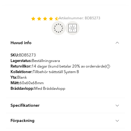
Artikelnummer: BDB5273
Huvud info
SKU:
BDB5273
Lagerstatus:
Beställningsvara
Returvillkor:
14 dagar (kund betalar 20% av ordervärde)
Kollektioner:
Tillbehör tvättställ System B
Yta:
Blank
Mått:
60x60x68
mm
Bräddavlopp:
Med Bräddavlopp
Specifikationer
Produktmaterial:
Rostfritt Stål, Mässing
Förpackning
Utseende:
Enfärgad
Färg:
Vit