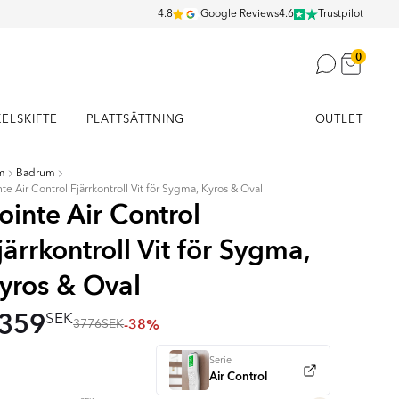
4.8
Google Reviews
4.6
Trustpilot
0
KELSKIFTE
PLATTSÄTTNING
OUTLET
m
Badrum
nte Air Control Fjärrkontroll Vit för Sygma, Kyros & Oval
ointe Air Control
järrkontroll Vit för Sygma,
yros & Oval
359
SEK
-38%
3776
SEK
Serie
Air Control