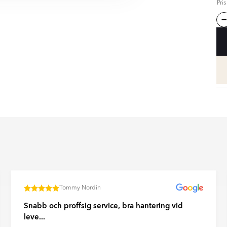
Pri
äpp till år 2050 och har redan
frågor eller om du vill veta mer
onkilometer med cirka 50 % sedan
sprocesser.
 mätbara mål, och satsar på
på bilden kan skilja sig från
och gröna logistiklösningar i hela
ror på distorsion av
lningar och andra faktorer.
ina framsteg inom Scope 1–3-
för framtidens klimatsmarta
idrar du till en mer hållbar
ör steg mot klimatneutrala
Tommy Nordin
Snabb och proffsig service, bra hantering vid
leve...