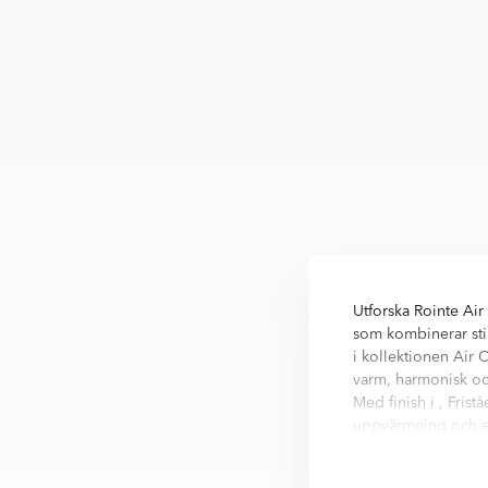
Utforska Rointe Ai
som kombinerar sti
i kollektionen Air 
varm, harmonisk oc
Med finish i , Fri
uppvärmning och el
ett stilrent och fu