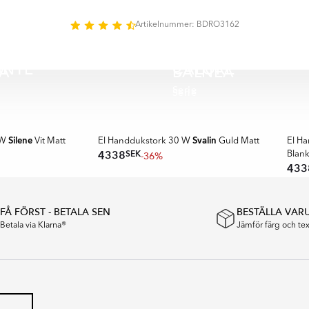
Artikelnummer: BDRO3162
ANTE
CALORE
A
BALNEA
Serie
Serie
Silene
Svalin
 W
Vit Matt
El Handdukstork 30 W
Guld Matt
El H
SEK
4338
-36%
Blan
433
FÅ FÖRST - BETALA SEN
BESTÄLLA VAR
Betala via Klarna®
Jämför färg och t