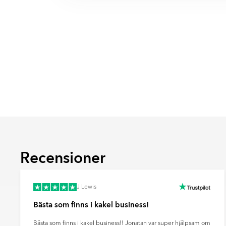
DHL har som mål att nå nettonollutsl
Tveka inte att kontakta oss om du har några 
minskat sina koldioxidutsläpp per t
om våra certifieringar och kvalitetssäkring
2008.
DSV har en tydlig klimatstrategi med
Vänligen observera att färgen på produkten 
elektrifiering, energieffektivisering 
färgen på den faktiska produkten, vilket be
Norden.
färgöverföring från din skärm, kamerainstäl
Båda företagen rapporterar öppet s
utsläpp och investerar i innovation 
frakter.
Genom att välja leverans via DHL eller DSV b
framtid och minskad miljöpåverkan – steg f
transporter.
Recensioner
J Lewis
Bästa som finns i kakel business!
Bästa som finns i kakel business!! Jonatan var super hjälpsam om