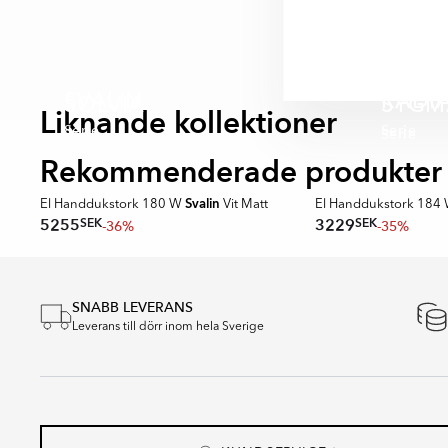
SVALIN
RADI
SOLVIA
SYGM
Liknande kollektioner
Serie
Serie
Serie
Serie
Rekommenderade produkter
Svalin
El Handdukstork 180 W
Vit Matt
El Handdukstork 184
SEK
SEK
5255
3229
-36%
-35%
Item
1
SNABB LEVERANS
of
Leverans till dörr inom hela Sverige
16