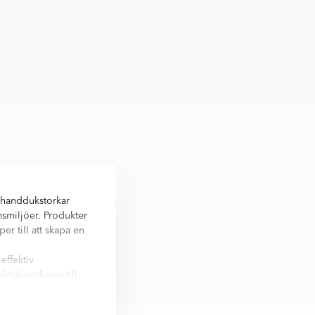
 handdukstorkar
smiljöer. Produkter
r till att skapa en
effektiv
dukstorkarna till
ng hållbarhet.