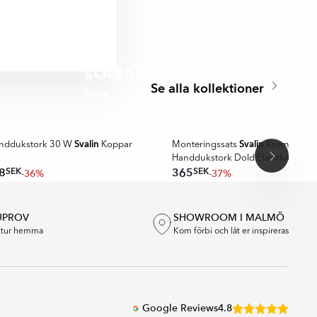
ELBA OVAL
SOLERA
Se alla kollektioner
Serie
Serie
Svalin
Svalin
anddukstork 30 W
Koppar
Monteringssats
Krom Blank 
k
Handdukstork Dold Elanslutning
SEK
SEK
8
365
-36%
-37%
UPROV
SHOWROOM I MALMÖ
extur hemma
Kom förbi och låt er inspireras
Google Reviews
4.8