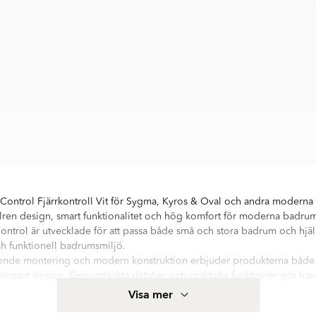
r Control Fjärrkontroll Vit för Sygma, Kyros & Oval och andra moderna
lren design, smart funktionalitet och hög komfort för moderna badrum
Control är utvecklade för att passa både små och stora badrum och hjälpe
h funktionell badrumsmiljö.
stående montering och modern konstruktion erbjuder produkterna både 
egant design. Genomtänkta detaljer och praktiska funktioner gör hand
nktionellt val för moderna badrum med fokus på komfort, kvalitet och lå
Visa mer