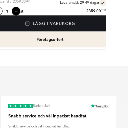
SEK
s per
st
:
2359.00
Leveranstid: 29-49 dagar
st
2359.00
SEK
LÄGG I VARUKORG
Företagsoffert
Barbro Jarl
Snabb service och väl inpackat handfat.
Snabb service och väl inpackat handfat.