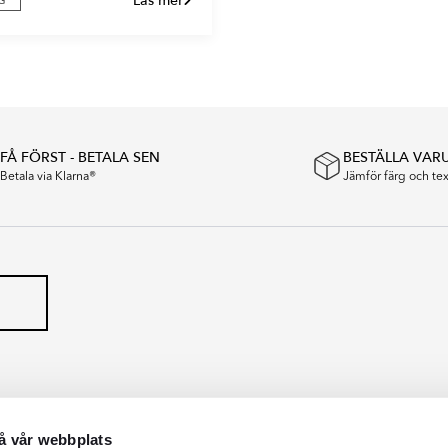
Läs mer
G
FÅ FÖRST - BETALA SEN
BESTÄLLA VAR
Betala via Klarna®
Jämför färg och t
å vår webbplats