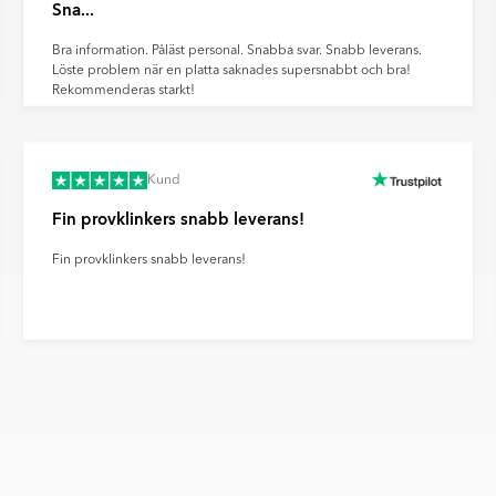
idrar du till en mer hållbar
Sna...
ör steg mot klimatneutrala
på bilden kan skilja sig från
Bra information. Påläst personal. Snabba svar. Snabb leverans.
ror på distorsion av
Löste problem när en platta saknades supersnabbt och bra!
lningar och andra faktorer.
Rekommenderas starkt!
Kund
Fin provklinkers snabb leverans!
Fin provklinkers snabb leverans!