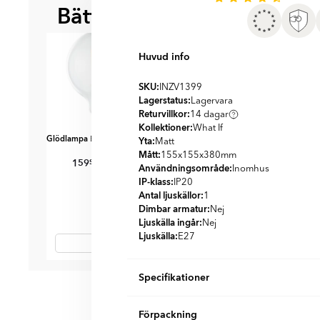
Bättre tillsammans
BÄST ATT KOMBI
Huvud info
SKU:
INZV1399
Lagerstatus:
Lagervara
Returvillkor:
14 dagar
Kollektioner:
What If
Glödlampa
Glödlampa
Glödlampa
Yta:
00 K Dimbar
E27 3000 K Dimbar
E27 3000 K Dimbar
E
Matt
Klar
Klar
Mått:
155x155x380
mm
159
99
176
SEK
SEK
SEK
SEK
SEK
9
189
125
Användningsområde:
Inomhus
IP-klass:
IP20
Antal ljuskällor:
1
Dimbar armatur:
Nej
Ljuskälla ingår:
Nej
Ljuskälla:
E27
Item
Specifikationer
1
of
Produktmaterial:
Harts
5
Förpackning