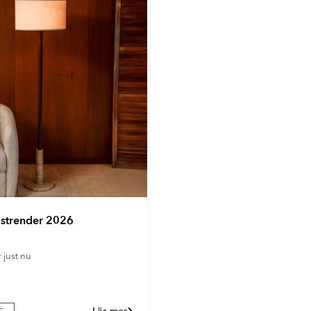
gstrender 2026
r just nu