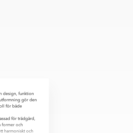
 design, funktion
 utformning gör den
oll för både
ssad för trädgård,
a former och
ett harmoniskt och