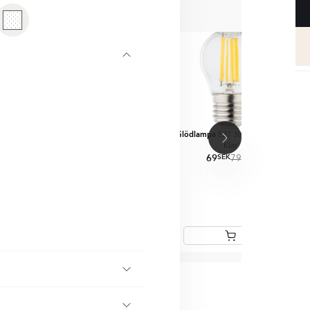
NERA MED
Glödlampa
Glödlampa
Glödl
27 4000 K Dimbar
E27 4000 K Dimbar
E27 3000 K Dimbar
Milky
Milky
Klar
69
69
SEK
SEK
SEK
SEK
SEK
SEK
209
79
79