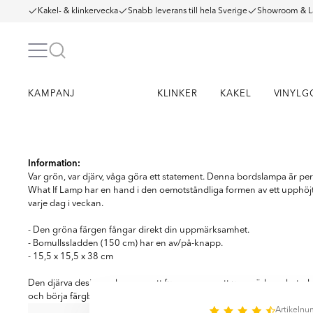
Kakel- & klinkervecka
Snabb leverans till hela Sverige
Showroom & L
KAMPANJ
KLINKER
KAKEL
VINYLG
Item
1
Information:
of
Var grön, var djärv, våga göra ett statement. Denna bordslampa är per
11
What If Lamp har en hand i den oemotståndliga formen av ett upphöjt 
varje dag i veckan.
- Den gröna färgen fångar direkt din uppmärksamhet.
- Bomullssladden (150 cm) har en av/på-knapp.
- 15,5 x 15,5 x 38 cm
Den djärva designen kommer att fungera som ett uppmärksamhetsska
och börja färgblockera!
Artikeln