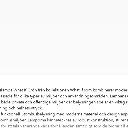
ampa What If Grön från kollektionen What If som kombinerar modern
passade för olika typer av miljöer och användningsområden. Lampans
i både privata och offentliga miljöer där belysningen spelar en viktig r
lning och helhetsintryck.
 funktionell utomhusbelysning med moderna material och design anpa
utomhusmiljöer. Lamporna kännetecknas av robust konstruktion, stilren
 för att tåla varierande väderförhållanden samtidigt som de bidrar till 