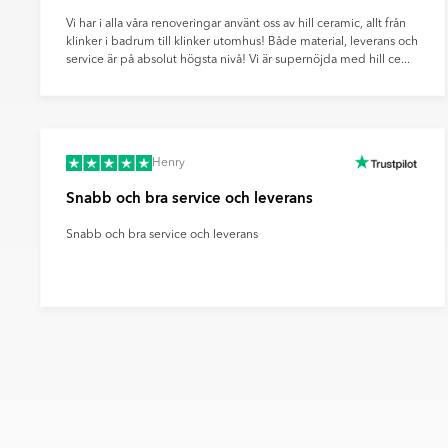
tekniska faktorer.
Genom att välja leverans via DHL eller DSV b
framtid och minskad miljöpåverkan – steg f
Vi har i alla våra renoveringar använt oss av hill ceramic, allt från
Vänligen observera att färgen på produkten 
transporter.
klinker i badrum till klinker utomhus! Både material, leverans och
färgen på den faktiska produkten, vilket be
service är på absolut högsta nivå! Vi är supernöjda med hill ce...
färgöverföring från din skärm, kamerainstäl
Henry
Snabb och bra service och leverans
Snabb och bra service och leverans