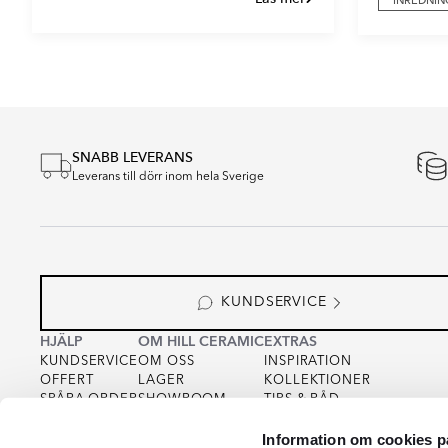
INREDNIN
Item
1
of
2
SNABB LEVERANS
Leverans till dörr inom hela Sverige
KUNDSERVICE
HJÄLP
OM HILL CERAMIC
EXTRAS
KUNDSERVICE
OM OSS
INSPIRATION
OFFERT
LAGER
KOLLEKTIONER
SPÅRA ORDER
SHOWROOM
TIPS & RÅD
KÖPVILLKOR
FOR PARTNERS
INTEGRITETSPOLICY
Information om cookies p
VARUPROV
FÖR KREATÖRER
COOKIEPOLICY