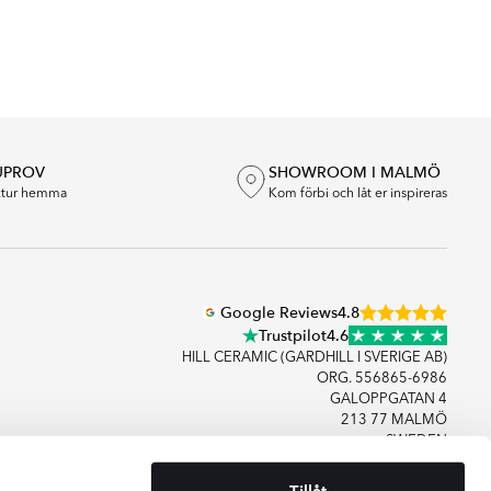
UPROV
SHOWROOM I MALMÖ
extur hemma
Kom förbi och låt er inspireras
Google Reviews
4.8
Trustpilot
4.6
HILL CERAMIC (GARDHILL I SVERIGE AB)
ORG. 556865-6986
GALOPPGATAN 4
213 77 MALMÖ
SWEDEN