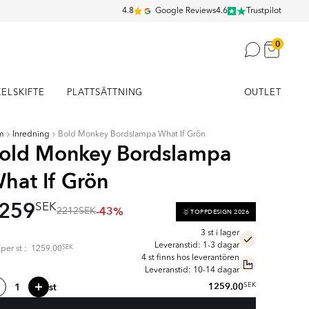
4.8
Google Reviews
4.6
Trustpilot
0
KELSKIFTE
PLATTSÄTTNING
OUTLET
m
Inredning
Bold Monkey Bordslampa What If Grön
old Monkey Bordslampa
hat If Grön
259
SEK
-43%
2212
SEK
🥇 TOPPDESIGN 2026
3 st i lager
Leveranstid: 1-3 dagar
SEK
s per
st
:
1259.00
4 st finns hos leverantören
Leveranstid: 10-14 dagar
st
1259.00
SEK