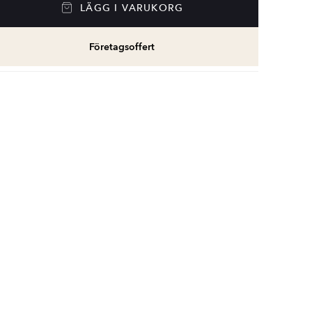
LÄGG I VARUKORG
Företagsoffert
ampa
Glödlampa
Glödlampa
E27 3000 K Dimbar
E27 3000 K Dimbar
E27 4000 K Dimbar
Klar
Klar
Milky
159
99
176
SEK
SEK
SEK
SEK
SEK
SEK
189
125
209