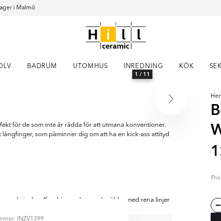
ager i Malmö
OLV
BADRUM
UTOMHUS
INREDNING
KÖK
SE
1
/ 11
He
B
W
fekt för de som inte är rädda för att utmana konventioner.
långfinger, som påminner dig om att ha en kick-ass attityd
1
Pri
pande inslag. Kombinera den med möbler med rena linjer
ummer: INZV1399