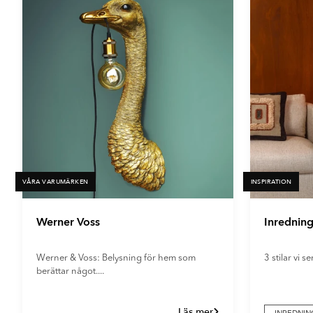
VÅRA VARUMÄRKEN
INSPIRATION
Werner Voss
Inrednin
Werner & Voss: Belysning för hem som
3 stilar vi se
berättar något....
Läs mer