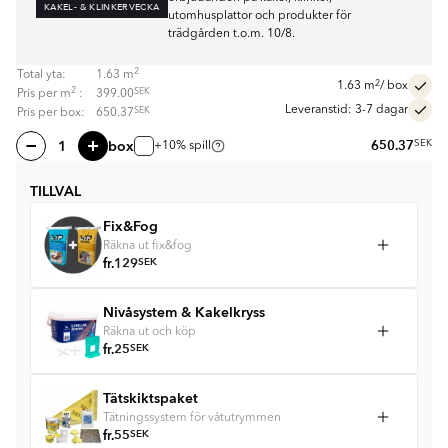
KAKEL- & KLINKERVECKA
utomhusplattor och produkter för
trädgården t.o.m. 10/8.
2
Total yta:
1.63
m
2
1.63
m
/ box
2
SEK
Pris per
m
:
399.00
Leveranstid: 3-7 dagar
SEK
Pris per box:
650.37
box
650.37
SEK
+10% spill
TILLVAL
Fix&Fog
Räkna ut fix&fog
fr.
129
SEK
Nivåsystem & Kakelkryss
Räkna ut och köp
fr.
25
SEK
Tätskiktspaket
Tätningssystem för våtutrymmen
fr.
55
SEK