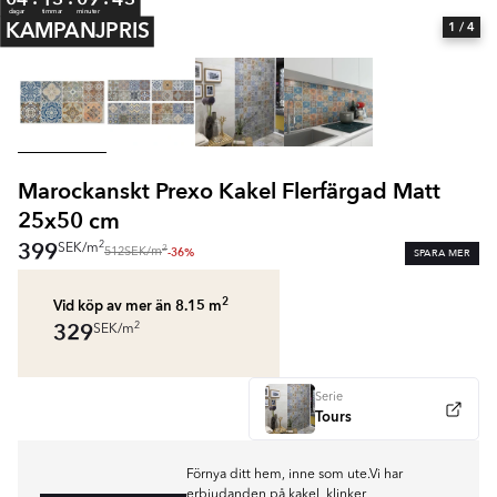
dagar
timmar
minuter
KAMPANJPRIS
1
/ 4
Marockanskt Prexo Kakel Flerfärgad Matt
25x50 cm
399
2
SEK
/
m
2
-36%
SPARA MER
512
SEK
/
m
2
Vid köp av mer än 8.15
m
329
2
SEK
/
m
Serie
Tours
Förnya ditt hem, inne som ute.Vi har
erbjudanden på kakel, klinker,