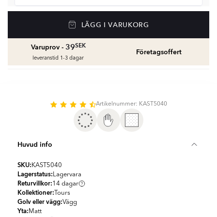
Våtrumssilikon
LÄGG I VARUKORG
Se färger och beräkna rätt mängd våtrumssilikon
fr.
108
SEK
SEK
39
Varuprov -
Företagsoffert
leveranstid 1-3 dagar
Rengöring & Underhåll
fr.
245
SEK
Kakellist
Artikelnummer: KAST5040
Räkna ut och köp
fr.
55
SEK
Huvud info
SKU:
KAST5040
Lagerstatus:
Lagervara
Returvillkor:
14 dagar
Kollektioner:
Tours
Golv eller vägg:
Vägg
Yta:
Matt