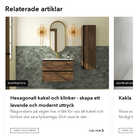
of
- Flerfärgad
En mycket matt yta med minimal ljusreflektion. Ultramatta plattor
Relaterade artiklar
16
- Blå
ger ett mjukt och modernt uttryck samt döljer fingeravtryck och
reflexer på ett effektivt sätt.
INSPIRATION
INSPIRATION
Hexagonalt kakel och klinker - skapa ett
Kakla e
levande och modernt uttryck
Någonstans på vägen har vi fått för oss att kakel och
Vissa av o
klinker ska vara fyrkantiga. Och visst är det...
färdigt b
Läs mer
KAKEL OCH KLINKER
KAKEL OCH 