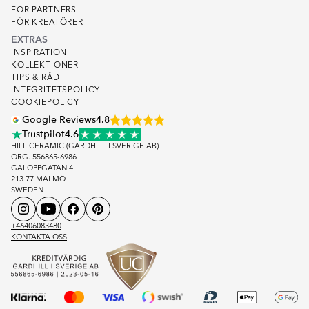
FOR PARTNERS
FÖR KREATÖRER
EXTRAS
INSPIRATION
KOLLEKTIONER
TIPS & RÅD
INTEGRITETSPOLICY
COOKIEPOLICY
Google Reviews
4.8
Trustpilot
4.6
HILL CERAMIC (GARDHILL I SVERIGE AB)
ORG. 556865-6986
GALOPPGATAN 4
213 77 MALMÖ
SWEDEN
+46406083480
KONTAKTA OSS