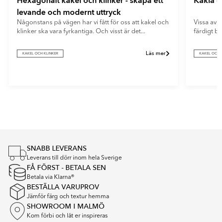
Hexagonalt kakel och klinker - skapa ett
Kakla e
levande och modernt uttryck
Någonstans på vägen har vi fått för oss att kakel och
Vissa av o
klinker ska vara fyrkantiga. Och visst är det...
färdigt b
Läs mer
KAKEL OCH KLINKER
KAKEL OCH 
Item
1
of
4
SNABB LEVERANS
Leverans till dörr inom hela Sverige
FÅ FÖRST - BETALA SEN
Betala via Klarna®
BESTÄLLA VARUPROV
Jämför färg och textur hemma
SHOWROOM I MALMÖ
Kom förbi och låt er inspireras