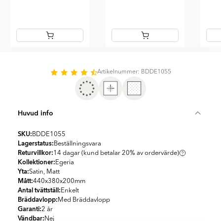
Item
1
of
Artikelnummer: BDDE1055
12
Huvud info
SKU:
BDDE1055
Lagerstatus:
Beställningsvara
Returvillkor:
14 dagar (kund betalar 20% av ordervärde)
Kollektioner:
Egeria
Yta:
Satin, Matt
Mått:
440x380x200
mm
Antal tvättställ:
Enkelt
Bräddavlopp:
Med Bräddavlopp
Garanti:
2 år
Vändbar:
Nej