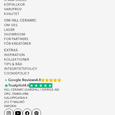
SPÅRA ORDER
KÖPVILLKOR
VARUPROV
KVALITET
OM HILL CERAMIC
OM OSS
LAGER
SHOWROOM
FOR PARTNERS
FÖR KREATÖRER
EXTRAS
INSPIRATION
KOLLEKTIONER
TIPS & RÅD
INTEGRITETSPOLICY
COOKIEPOLICY
Google Reviews
4.8
Trustpilot
4.6
HILL CERAMIC (GARDHILL I SVERIGE AB)
ORG. 556865-6986
GALOPPGATAN 4
213 77 MALMÖ
SWEDEN