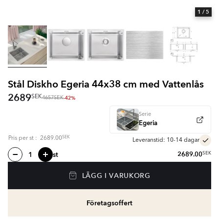
1
/ 5
Stål Diskho Egeria 44x38 cm med Vattenlås
2689
SEK
-42%
4657
SEK
Serie
Egeria
SEK
Pris per
st
:
2689.00
Leveranstid: 10-14 dagar
st
2689.00
SEK
LÄGG I VARUKORG
Företagsoffert