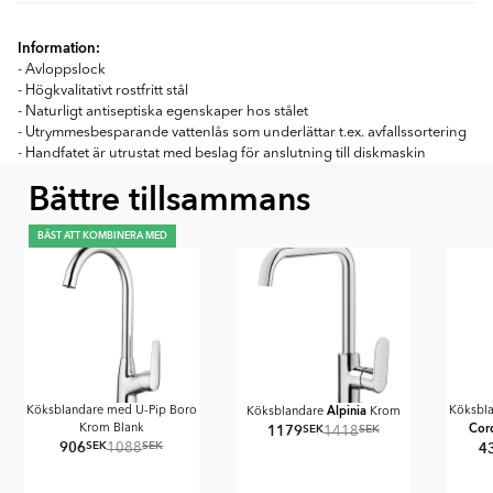
Information:
-
Avloppslock
- Högkvalitativt rostfritt stål
- Naturligt antiseptiska egenskaper hos stålet
- Utrymmesbesparande vattenlås som underlättar t.ex. avfallssortering
- Handfatet är utrustat med beslag för anslutning till diskmaskin
Bättre tillsammans
BÄST ATT KOMBINERA MED
Alpinia
Köksblandare med U-Pip Boro
Köksbla
Köksblandare
Krom
Cor
1179
SEK
SEK
Krom Blank
1418
906
SEK
SEK
4
1088