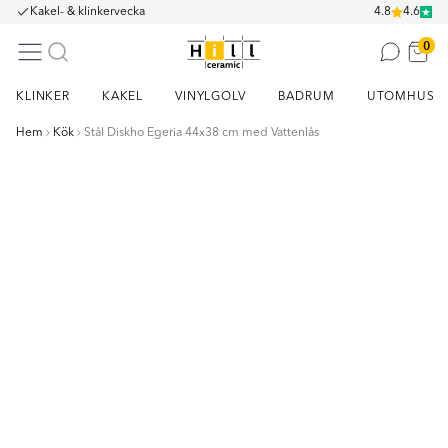
Kakel- & klinkervecka
4.8
4.6
0
KLINKER
KAKEL
VINYLGOLV
BADRUM
UTOMHUS
Hem
Kök
Stål Diskho Egeria 44x38 cm med Vattenlås
Item
1
of
5