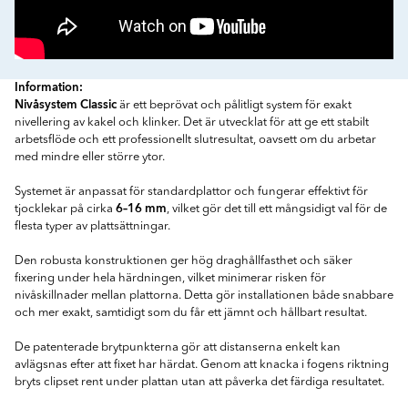
Information:
Nivåsystem Classic
är ett beprövat och pålitligt system för exakt
nivellering av kakel och klinker. Det är utvecklat för att ge ett stabilt
arbetsflöde och ett professionellt slutresultat, oavsett om du arbetar
med mindre eller större ytor.
Systemet är anpassat för standardplattor och fungerar effektivt för
6–16 mm
tjocklekar på cirka
, vilket gör det till ett mångsidigt val för de
flesta typer av plattsättningar.
Den robusta konstruktionen ger hög draghållfasthet och säker
fixering under hela härdningen, vilket minimerar risken för
nivåskillnader mellan plattorna. Detta gör installationen både snabbare
och mer exakt, samtidigt som du får ett jämnt och hållbart resultat.
De patenterade brytpunkterna gör att distanserna enkelt kan
avlägsnas efter att fixet har härdat. Genom att knacka i fogens riktning
bryts clipset rent under plattan utan att påverka det färdiga resultatet.