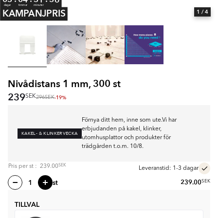
dagar
timmar
minuter
KAMPANJPRIS
1
/ 4
Nivådistans 1 mm, 300 st
239
SEK
-19%
296
SEK
Förnya ditt hem, inne som ute.Vi har
erbjudanden på kakel, klinker,
KAKEL- & KLINKERVECKA
utomhusplattor och produkter för
trädgården t.o.m. 10/8.
SEK
Pris per
st
:
239.00
Leveranstid: 1-3 dagar
st
239.00
SEK
TILLVAL