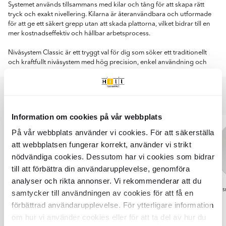
Systemet används tillsammans med kilar och tång för att skapa rätt
tryck och exakt nivellering. Kilarna är återanvändbara och utformade
för att ge ett säkert grepp utan att skada plattorna, vilket bidrar till en
mer kostnadseffektiv och hållbar arbetsprocess.
Nivåsystem Classic är ett tryggt val för dig som söker ett traditionellt
och kraftfullt nivåsystem med hög precision, enkel användning och
konsekventa resultat i varje projekt.
Bättre tillsammans
BÄST ATT KOMBINERA MED
Information om cookies på vår webbplats
På vår webbplats använder vi cookies. För att säkerställa
att webbplatsen fungerar korrekt, använder vi strikt
nödvändiga cookies. Dessutom har vi cookies som bidrar
till att förbättra din användarupplevelse, genomföra
analyser och rikta annonser. Vi rekommenderar att du
Nivåkilar 300 st
Ergonomiska Tång Nivåsystem
Skyddsr
samtycker till användningen av cookies för att få en
275
SEK
SEK
(3-30 mm)
329
förbättrad användarupplevelse. För ytterligare information
288
SEK
SEK
346
om hur vi använder cookies eller för att ta del av hur du