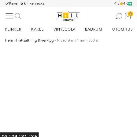
Kakel- & klinkervecka
4.8
4.6
0
KLINKER
KAKEL
VINYLGOLV
BADRUM
UTOMHUS
Hem
Plattsättning & verktyg
Nivådistans 1 mm, 300 st
Item
1
of
4
:
:
:
03
04
31
36