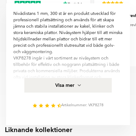
distorsion av färgöverföring från din skärm, kamerainställningar
och andra faktorer.
Genom att välja leverans via DHL eller DSV bidrar du till en mer
hållbar framtid och minskad miljöpåverkan – steg för steg mot
Nivådistans 1 mm, 300 st är en produkt utvecklad för
Prisvärd
Mycket trevl
klimatneutrala transporter.
professionell plattsättning och används för att skapa
Prisvärd, snabb leverans
Mycket trevl
jämna och stabila installationer av kakel, klinker och
stora keramiska plattor. Nivåsystem hjälper till att minska
höjdskillnader mellan plattor och bidrar till ett mer
precist och professionellt slutresultat vid både golv-
och väggmontering.
VKP8278 ingår i vårt sortiment av nivåsystem och
Kerstin Olsson
Johnny Jensen
tillbehör för effektiv och noggrann plattsättning i både
Item
privata och kommersiella miljöer. Produkterna används
1
ofta vid installation av stora klinkerformat och
of
rektifierade plattor där hög precision och jämna fogar
Visa mer
6
är extra viktigt.
Nivåsystem kan bidra till enklare montering, förbättrad
stabilitet under installationen och ett mer enhetligt
Artikelnummer: VKP8278
slutresultat beroende på underlag, plattstorlek och
användningsområde. Mer information och
produktspecifikationer för Nivådistans 1 mm, 300 st
Liknande kollektioner
hittar ni i beskrivningsfältet på denna sida.
NIVÅSYSTEM
KAKELKRYSS