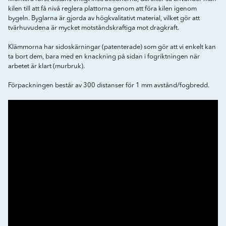
kilen till att få nivå reglera plattorna genom att föra kilen igenom
bygeln. Byglarna är gjorda av högkvalitativt material, vilket gör att
tvärhuvudena är mycket motståndskraftiga mot dragkraft.
Klämmorna har sidoskärningar (patenterade) som gör att vi enkelt kan
ta bort dem, bara med en knackning på sidan i fogriktningen när
arbetet är klart (murbruk).
Förpackningen består av 300 distanser för 1 mm avstånd/fogbredd.