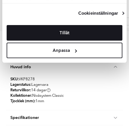
kan ändra dina inställningar, vänligen se vår
Integritetspolicy
och
Cookiepolicy
.
Cookieinställningar
Item
Tillåt
1
of
Artikelnummer: VKP8278
4
Anpassa
Huvud info
SKU:
VKP8278
Lagerstatus:
Lagervara
Returvillkor:
14 dagar
Kollektioner:
Nivåsystem Classic
Tjocklek (mm):
1
mm
Specifikationer