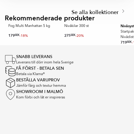
Item
1
Se alla kollektioner
of
Rekommenderade produkter
5
Nivåsys
Fog Multi Manhattan 5 kg
Nivåkilar 300 st
Startpa
179
SEK
-18%
275
SEK
-20%
Nivådist
719
SEK
-
Item
1
SNABB LEVERANS
of
Leverans till dörr inom hela Sverige
16
FÅ FÖRST - BETALA SEN
Betala via Klarna®
BESTÄLLA VARUPROV
Jämför färg och textur hemma
SHOWROOM I MALMÖ
Kom förbi och låt er inspireras