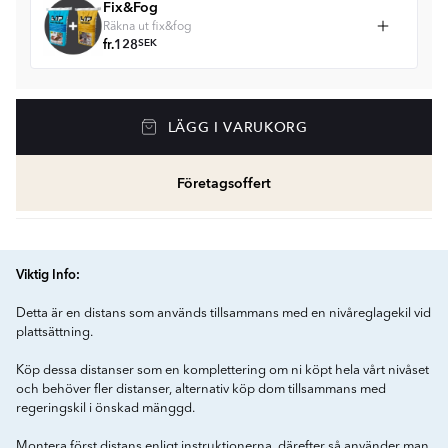
Fix&Fog
Räkna ut fix&fog
fr.
128
SEK
LÄGG I VARUKORG
Företagsoffert
Viktig Info:
Detta är en distans som används tillsammans med en nivåreglagekil vid
plattsättning.
Köp dessa distanser som en komplettering om ni köpt hela vårt nivåset
och behöver fler distanser, alternativ köp dom tillsammans med
regeringskil i önskad mänggd.
Montera först distans enligt instruktionerna, därefter så använder man