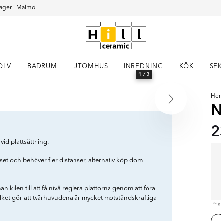
ager i Malmö
OLV
BADRUM
UTOMHUS
INREDNING
KÖK
SE
1
/ 3
He
N
2
id plattsättning.
et och behöver fler distanser, alternativ köp dom
 kilen till att få nivå reglera plattorna genom att föra
vilket gör att tvärhuvudena är mycket motståndskraftiga
Pri