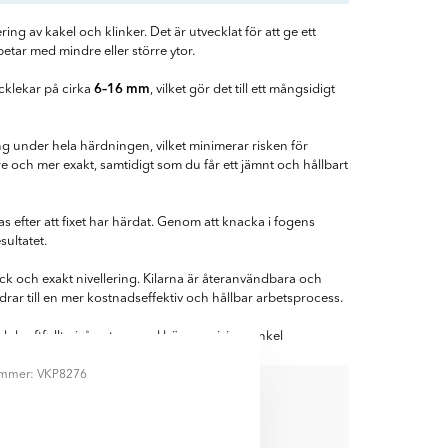
ring av kakel och klinker. Det är utvecklat för att ge ett
betar med mindre eller större ytor.
6–16 mm
ocklekar på cirka
, vilket gör det till ett mångsidigt
g under hela härdningen, vilket minimerar risken för
e och mer exakt, samtidigt som du får ett jämnt och hållbart
 efter att fixet har härdat. Genom att knacka i fogens
sultatet.
yck och exakt nivellering. Kilarna är återanvändbara och
idrar till en mer kostnadseffektiv och hållbar arbetsprocess.
 och kraftfullt nivåsystem med hög precision, enkel
ummer: VKP8276
NERA MED