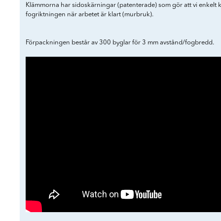
Klämmorna har sidoskärningar (patenterade) som gör att vi enkelt 
fogriktningen när arbetet är klart (murbruk).
Förpackningen består av 300 byglar för 3 mm avstånd/fogbredd.