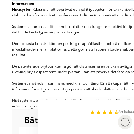
Information:
Nivåsystem Classic
är ett beprövat och pålitligt system för exakt nivelle
stabilt arbetsflöde och ett professionellt slutresultat, oavsett om du ar
Systemet är anpassat för standardplattor och fungerar effektivt för tj
val för de flesta typer av plattsättningar.
Den robusta konstruktionen ger hög draghållfasthet och säker fixerin
nivåskillnader mellan plattorna. Detta gör installationen både snabbar
resultat.
De patenterade brytpunkterna gör att distanserna enkelt kan avlägsnas
riktning bryts clipset rent under plattan utan att påverka det färdiga re
Systemet används tillsammans med kilar och tång för att skapa rätt tr
utformade för att ge ett säkert grepp utan att skada plattorna, vilket b
Nivåsystem Classic är ett tryggt val för dig som söker ett traditionellt
användning och konsekventa resultat i varje projekt.
Artikeln
Bättre tillsammans
BÄST ATT KOMBI