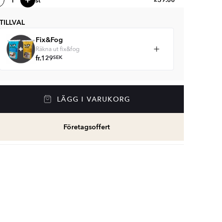
st
TILLVAL
Fix&Fog
Räkna ut fix&fog
fr.
129
SEK
LÄGG I VARUKORG
Företagsoffert