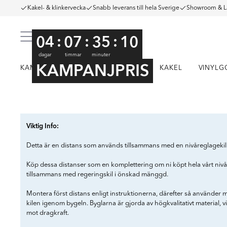
Kakel- & klinkervecka
Snabb leverans till hela Sverige
Showroom & L
:
:
:
04
07
35
10
dagar
timmar
minuter
KAMPANJPRIS
KAMPANJ
KLINKER
KAKEL
VINYLG
Item
1
Viktig Info:
of
3
Detta är en distans som används tillsammans med en nivåreglagekil v
Köp dessa distanser som en komplettering om ni köpt hela vårt nivås
tillsammans med regeringskil i önskad mänggd.
Montera först distans enligt instruktionerna, därefter så använder man
kilen igenom bygeln. Byglarna är gjorda av högkvalitativt material, 
mot dragkraft.