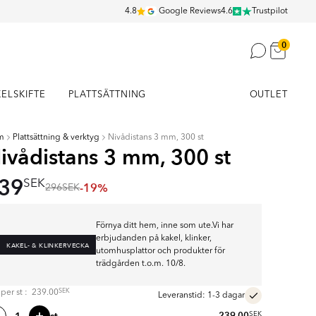
4.8
Google Reviews
4.6
Trustpilot
0
KELSKIFTE
PLATTSÄTTNING
OUTLET
m
Plattsättning & verktyg
Nivådistans 3 mm, 300 st
ivådistans 3 mm, 300 st
39
SEK
-19%
296
SEK
Förnya ditt hem, inne som ute.Vi har
erbjudanden på kakel, klinker,
KAKEL- & KLINKERVECKA
utomhusplattor och produkter för
trädgården t.o.m. 10/8.
SEK
s per
st
:
239.00
Leveranstid: 1-3 dagar
239.00
SEK