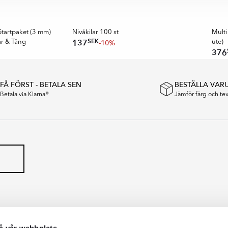
REKO
tartpaket (3 mm)
Nivåkilar 100 st
Multi
SEK
137
-10%
ar & Tång
ute)
376
FÅ FÖRST - BETALA SEN
BESTÄLLA VAR
Betala via Klarna®
Jämför färg och t
å vår webbplats