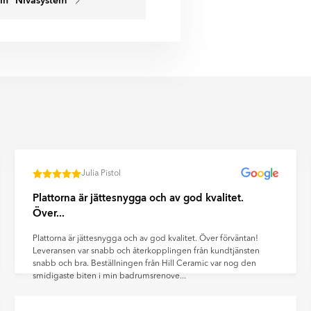
rin "Nivåsystem"
dning av biobränslen och
vi väljer produkter till vårt
tifierade, vilket garanterar att
och är certifierade för
äpp till år 2050 och har redan
onkilometer med cirka 50 % sedan
 frågor eller om du vill ha mer
 mätbara mål, och satsar på
itetssäkringsprocesser.
och gröna logistiklösningar i hela
på bilden kan skilja sig från
ror på distorsion av
ina framsteg inom Scope 1–3-
lningar och andra faktorer.
för framtidens klimatsmarta
idrar du till en mer hållbar
Julia Pistol
ör steg mot klimatneutrala
Plattorna är jättesnygga och av god kvalitet.
Över...
Plattorna är jättesnygga och av god kvalitet. Över förväntan!
Leveransen var snabb och återkopplingen från kundtjänsten
snabb och bra. Beställningen från Hill Ceramic var nog den
smidigaste biten i min badrumsrenove...