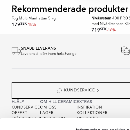
Rekommenderade produkter
Nivåsystem
Fog Multi Manhattan 5 kg
400 PRO S
SEK
179
-18%
med Nivådistanser, Kil
SEK
719
-16%
Item
1
SNABB LEVERANS
of
Leverans till dörr inom hela Sverige
16
KUNDSERVICE
HJÄLP
OM HILL CERAMIC
EXTRAS
KUNDSERVICE
OM OSS
INSPIRATION
OFFERT
LAGER
KOLLEKTIONER
SPÅRA ORDER
SHOWROOM
TIPS & RÅD
KÖPVILLKOR
FOR PARTNERS
INTEGRITETSPOLICY
Information om cookies p
VARUPROV
FÖR KREATÖRER
COOKIEPOLICY