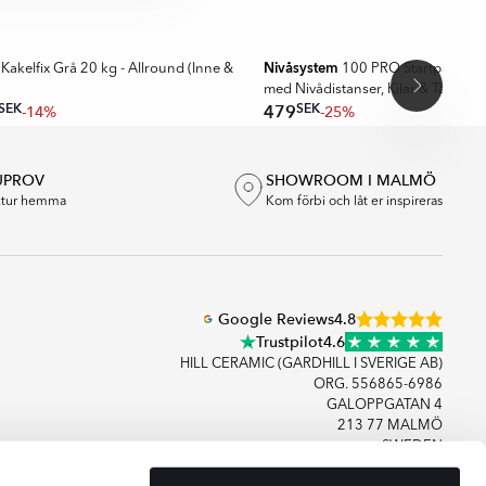
MMENDERAD
Nivåsystem
 Kakelfix Grå 20 kg - Allround (Inne &
100 PRO Startpaket (
med Nivådistanser, Kilar & Tång
SEK
SEK
479
-14%
-25%
UPROV
SHOWROOM I MALMÖ
extur hemma
Kom förbi och låt er inspireras
Google Reviews
4.8
Trustpilot
4.6
HILL CERAMIC (GARDHILL I SVERIGE AB)
ORG. 556865-6986
GALOPPGATAN 4
213 77 MALMÖ
SWEDEN