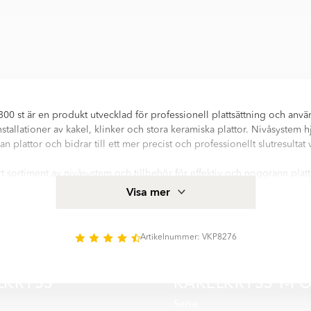
00 st är en produkt utvecklad för professionell plattsättning och använ
stallationer av kakel, klinker och stora keramiska plattor. Nivåsystem hjä
n plattor och bidrar till ett mer precist och professionellt slutresulta
t sortiment av nivåsystem och tillbehör för effektiv och noggrann platt
iella miljöer. Produkterna används ofta vid installation av stora klink
Visa mer
 där hög precision och jämna fogar är extra viktigt.
 till enklare montering, förbättrad stabilitet under installationen och 
nde på underlag, plattstorlek och användningsområde. Mer information
Artikelnummer: VKP8276
ner för Nivådistans 3 mm, 300 st hittar ni i beskrivningsfältet på denna
LKRYSS
KAKELKRYSS T-F
Serie