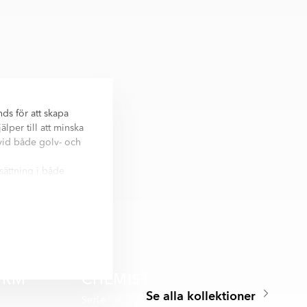
ds för att skapa
lper till att minska
t vid både golv- och
sättning i både
erformat och
ett mer enhetligt
 och
 sida.
ORM
CHEMIST
Se alla kollektioner
Serie