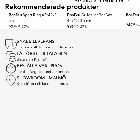
Se alla kollektioner
of
Rekommenderade produkter
🥇 TOPPDESIGN 2026
🥇 TOPPDESIGN 2026
🥇 TOPPDE
1
BonFeu
BonFeu
BonFeu
Spett Ring 42x42x3
Grillgaller BonBiza
cm
42x42x0,5 cm
249
SEK
-
537
SEK
-27%
896
SEK
-27%
Item
1
SNABB LEVERANS
of
Leverans till dörr inom hela Sverige
16
FÅ FÖRST - BETALA SEN
Betala via Klarna®
BESTÄLLA VARUPROV
Jämför färg och textur hemma
SHOWROOM I MALMÖ
Kom förbi och låt er inspireras