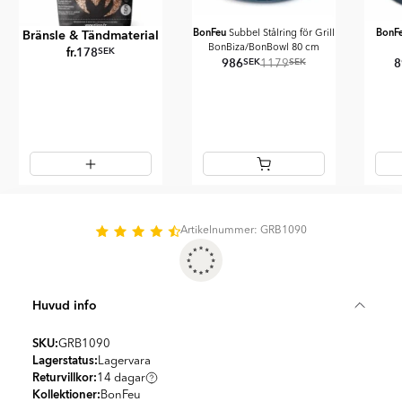
BonFeu
BonF
Bränsle & Tändmaterial
Subbel Stålring för Grill
BonBiza/BonBowl 80 cm
fr.
178
SEK
986
8
SEK
SEK
1179
Item
1
of
Artikelnummer: GRB1090
10
Huvud info
SKU:
GRB1090
Lagerstatus:
Lagervara
Returvillkor:
14 dagar
Kollektioner:
BonFeu