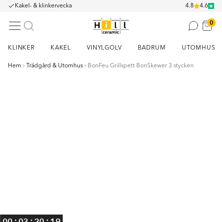
Kakel- & klinkervecka
4.8
4.6
0
KLINKER
KAKEL
VINYLGOLV
BADRUM
UTOMHUS
Hem
Trädgård & Utomhus
BonFeu Grillspett BonSkewer 3 stycken
Item
1
of
6
:
:
:
00
03
20
18