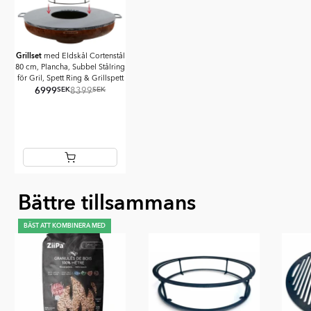
Grillset
med Eldskål Cortenstål
80 cm, Plancha, Subbel Stålring
för Gril, Spett Ring & Grillspett
6999
SEK
SEK
8399
Item
Bättre tillsammans
1
of
1
BÄST ATT KOMBINERA MED