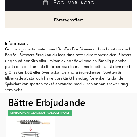
LÄGG I VARUKORG
Företagsoffert
Information:
Gör den godaste maten med BonFeu BonSkewers. I kombination med
BonFeu Skewers Ring kan du laga dina rätter direkt över elden. Placera
ringen på BonBiza eller i mitten av BonBowl med en lämplig plancha-
platta och du kan enkelt förbereda din mat med spetten. Trä dem med
grönsaker, kött eller överraskande andra ingredienser. Spetten är
tillverkade av stål och har ett praktiskt handtag för enkelt vridande.
Självklart kan spetten också användas med vilken annan skewer-ring
som helst.
Bättre Erbjudande
SPARA PENGAR GENOM ATT VÄLJA ETT PAKET