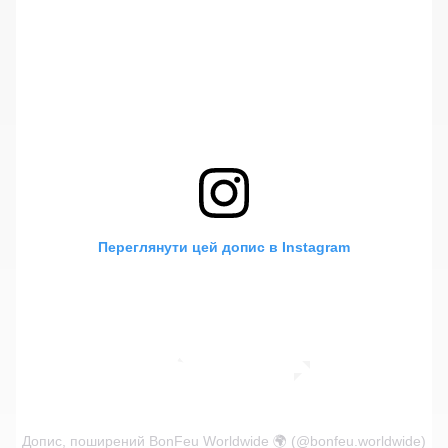
Переглянути цей допис в Instagram
Допис, поширений BonFeu Worldwide 🌍 (@bonfeu.worldwide)