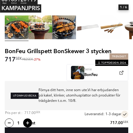
dagar
timmar
minuter
KAMPANJPRIS
1
/ 6
BonFeu Grillspett BonSkewer 3 stycken
TRENDIGT
717
SEK
-27%
982
SEK
🥇 TOPPDESIGN 2026
Serie
BonFeu
Förnya ditt hem, inne som ute.Vi har erbjudanden
UTOMHUSVECKA
på kakel, klinker, utomhusplattor och produkter för
trädgården t.o.m. 10/8.
SEK
Pris per
st
:
717.00
Leveranstid: 1-3 dagar
st
717.00
SEK