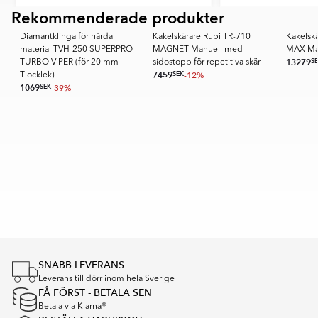
Rekommenderade produkter
Item
SUPERPRO
PREMIUM
1
Diamantklinga för hårda
Kakelskärare Rubi TR-710
Kakelsk
of
material TVH-250 SUPERPRO
MAGNET Manuell med
MAX Ma
6
13279
S
TURBO VIPER (för 20 mm
sidostopp för repetitiva skär
7459
SEK
-12%
Tjocklek)
1069
SEK
-39%
Item
1
of
16
SNABB LEVERANS
Leverans till dörr inom hela Sverige
FÅ FÖRST - BETALA SEN
Betala via Klarna®