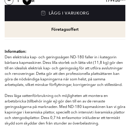
st
1799.00
LÄGG I VARUKORG
Företagsoffert
Information:
Den elektriska kap- och geringssågen ND-180 faller in i kategorin
bärbara kapmaskiner. Dess lilla storlek och lätta vikt (11,8 kg) gör den
till en idealisk elektrisk kap- och geringssåg för att utföra avslutningar
och renoveringar. Detta gör att den professionella plattsättaren kan
göra de nödvändiga kapningarna när som helst, på samma
arbetsplats, vilket minskar förflyttningar, korrigeringar och stillestånd.
Dess låga vattenförbrukning och möjligheten att montera en
arbetsbricka (tillbehör ingår ej) gör den till en av de renaste
geringssågarna på marknaden. Med ND-180 kapmaskinen kan vi göra
kapningar i keramiska plattor, speciellt och intensivt i keramiska plattor
och stengodsplattor. Dess 0,7 hk enfasmotor inkluderar ett termiskt
skydd som skyddar den från stunder av överbelastning.