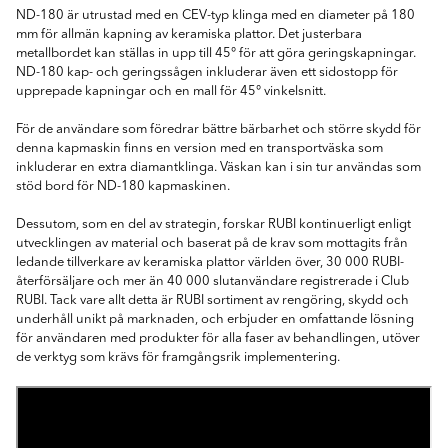
ND-180 är utrustad med en CEV-typ klinga med en diameter på 180
mm för allmän kapning av keramiska plattor. Det justerbara
metallbordet kan ställas in upp till 45° för att göra geringskapningar.
ND-180 kap- och geringssågen inkluderar även ett sidostopp för
upprepade kapningar och en mall för 45° vinkelsnitt.
För de användare som föredrar bättre bärbarhet och större skydd för
denna kapmaskin finns en version med en transportväska som
inkluderar en extra diamantklinga. Väskan kan i sin tur användas som
stöd bord för ND-180 kapmaskinen.
Dessutom, som en del av strategin, forskar RUBI kontinuerligt enligt
utvecklingen av material och baserat på de krav som mottagits från
ledande tillverkare av keramiska plattor världen över, 30 000 RUBI-
återförsäljare och mer än 40 000 slutanvändare registrerade i Club
RUBI. Tack vare allt detta är RUBI sortiment av rengöring, skydd och
underhåll unikt på marknaden, och erbjuder en omfattande lösning
för användaren med produkter för alla faser av behandlingen, utöver
de verktyg som krävs för framgångsrik implementering.