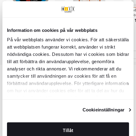
Diamantklinga för hårda
Blixtlåsdörr för Dammskydd, I-
Blixtlå
material CPA-180 SUPERPRO
form, 2.0m x 1.20m
f
169
SEK
SEK
CONTINUOUS
199
1027
SEK
SEK
1027
Information om cookies på vår webbplats
På vår webbplats använder vi cookies. För att säkerställa
att webbplatsen fungerar korrekt, använder vi strikt
nödvändiga cookies. Dessutom har vi cookies som bidrar
till att förbättra din användarupplevelse, genomföra
Item
analyser och rikta annonser. Vi rekommenderar att du
1
samtycker till användningen av cookies för att få en
of
Artikelnummer: VKR9363
förbättrad användarupplevelse. För ytterligare information
4
om hur vi använder cookies eller för att ta del av hur du
kan ändra dina inställningar, vänligen se vår
Huvud info
Integritetspolicy
och
Cookiepolicy
.
Cookieinställningar
SKU:
VKR9363
Lagerstatus:
Lagervara
Returvillkor:
14 dagar
Tillåt
Kollektioner:
Elektrisk Kakelskärare