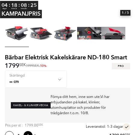
:
:
:
04
18
08
25
dagar
timmar
minuter
KAMPANJPRIS
1
/ 5
Bärbar Elektrisk Kakelskärare ND-180 Smart
1799
SEK
-10%
PRO
1999
SEK
Skärlängd
Förnya ditt hem, inne som ute.Vi har
erbjudanden på kakel, klinker,
KAKEL- & KLINKERVECKA
utomhusplattor och produkter för
trädgården t.o.m. 10/8.
SEK
Pris per
st
:
1799.00
Leveranstid: 1-3 dagar
SEK