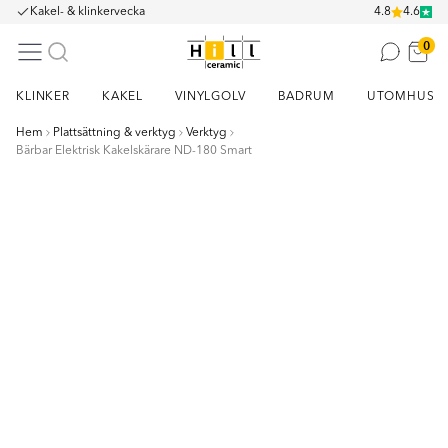
Kakel- & klinkervecka
4.8
4.6
0
KLINKER
KAKEL
VINYLGOLV
BADRUM
UTOMHUS
Hem
Plattsättning & verktyg
Verktyg
Bärbar Elektrisk Kakelskärare ND-180 Smart
Item
1
of
5