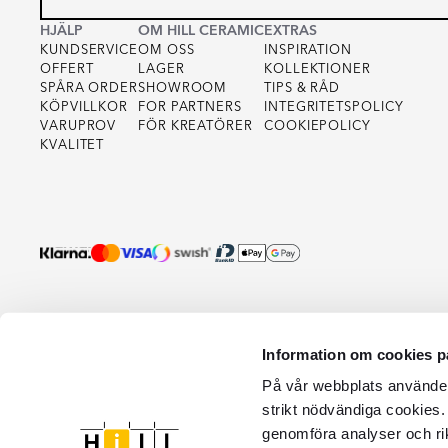
HJÄLP
OM HILL CERAMIC
EXTRAS
KUNDSERVICE
OM OSS
INSPIRATION
OFFERT
LAGER
KOLLEKTIONER
SPÅRA ORDER
SHOWROOM
TIPS & RÅD
KÖPVILLKOR
FOR PARTNERS
INTEGRITETSPOLICY
VARUPROV
FÖR KREATÖRER
COOKIEPOLICY
KVALITET
Information om cookies p
På vår webbplats använder 
strikt nödvändiga cookies.
genomföra analyser och ri