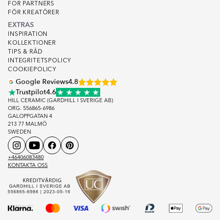
FOR PARTNERS
FÖR KREATÖRER
EXTRAS
INSPIRATION
KOLLEKTIONER
TIPS & RÅD
INTEGRITETSPOLICY
COOKIEPOLICY
Google Reviews
4.8
Trustpilot
4.6
HILL CERAMIC (GARDHILL I SVERIGE AB)
ORG. 556865-6986
GALOPPGATAN 4
213 77 MALMÖ
SWEDEN
+46406083480
KONTAKTA OSS