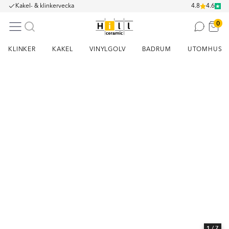
Kakel- & klinkervecka
4.8
4.6
0
KLINKER
KAKEL
VINYLGOLV
BADRUM
UTOMHUS
Item
1
of
7
1
/ 7