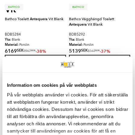
Vit
BATHCO
BATHCO
Bathco Toalett
Antequera
Vit Blank
Bathco Vägghängd Toalett
Antequera
Vit Blank
BDB5284
BDB5292
Yta:
Yta:
Blank
Blank
Material:
Material:
Porslin
Porslin
SEK
SEK
6169
5139
-38%
-37%
SEK
SEK
9967
8163
LÄGG I VARUKORG
LÄGG I VARUKORG
BATHCO
BATHCO
Bathco Vägghängd Toalett
Bathco Vägghängd Bidé
Antequera
Information om cookies på vår webbplats
Antequera
Vit Matt
Vit Blank
På vår webbplats använder vi cookies. För att säkerställa
BDB5293
BDB5304
att webbplatsen fungerar korrekt, använder vi strikt
Yta:
Yta:
Matt
Blank
nödvändiga cookies. Dessutom har vi cookies som bidrar
Material:
Material:
Porslin
Porslin
SEK
SEK
8566
4559
-37%
-37%
SEK
SEK
till att förbättra din användarupplevelse, genomföra
13597
7239
analyser och rikta annonser. Vi rekommenderar att du
LÄGG I VARUKORG
LÄGG I VARUKORG
samtycker till användningen av cookies för att få en