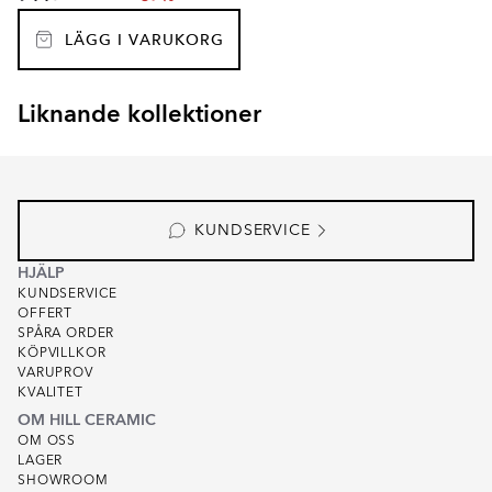
LÄGG I VARUKORG
Liknande kollektioner
ALCA
FJORD
Item
1
of
8
KUNDSERVICE
HJÄLP
KUNDSERVICE
OFFERT
SPÅRA ORDER
KÖPVILLKOR
VARUPROV
KVALITET
OM HILL CERAMIC
OM OSS
LAGER
SHOWROOM