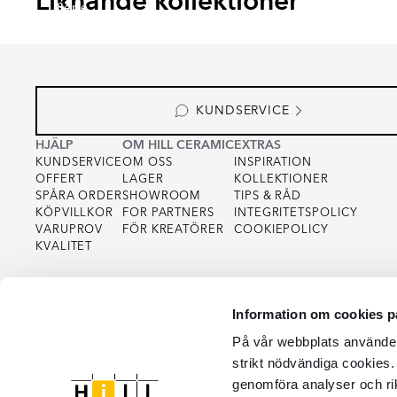
Liknande kollektioner
Serie
Serie
Serie
Serie
KUNDSERVICE
HJÄLP
OM HILL CERAMIC
EXTRAS
KUNDSERVICE
OM OSS
INSPIRATION
OFFERT
LAGER
KOLLEKTIONER
SPÅRA ORDER
SHOWROOM
TIPS & RÅD
KÖPVILLKOR
FOR PARTNERS
INTEGRITETSPOLICY
VARUPROV
FÖR KREATÖRER
COOKIEPOLICY
KVALITET
Information om cookies p
På vår webbplats använder 
strikt nödvändiga cookies.
genomföra analyser och ri