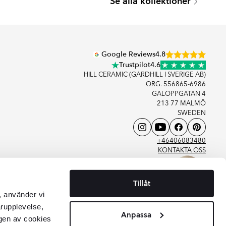
Se alla kollektioner
Serie
Google Reviews
4.8
Trustpilot
4.6
HILL CERAMIC (GARDHILL I SVERIGE AB)
ORG. 556865-6986
GALOPPGATAN 4
213 77 MALMÖ
SWEDEN
+46406083480
KONTAKTA OSS
Tillåt
, använder vi
arupplevelse,
Anpassa
gen av cookies