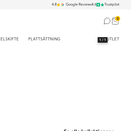
4.8
Google Reviews
4.6
Trustpilot
0
KELSKIFTE
PLATTSÄTTNING
OUTLET
1
/ 1
SEATTLE