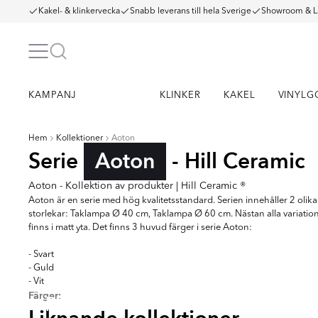
Kakel- & klinkervecka
Snabb leverans till hela Sverige
Showroom & L
KAMPANJ
KLINKER
KAKEL
VINYLG
Hem
Kollektioner
Aoton
Serie
Aoton
- Hill Ceramic
Aoton - Kollektion av produkter | Hill Ceramic ®
Aoton är en serie med hög kvalitetsstandard. Serien innehåller 2 olika
storlekar: Taklampa Ø 40 cm, Taklampa Ø 60 cm. Nästan alla variatio
finns i matt yta. Det finns 3 huvud färger i serie Aoton:
- Svart
- Guld
- Vit
Färger:
RENOLIA
HELO
FARNEL
MUTR