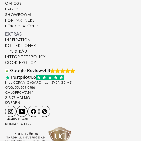
OM OSS
LAGER
SHOWROOM
FOR PARTNERS
FÖR KREATÖRER
EXTRAS
INSPIRATION
KOLLEKTIONER
TIPS & RÅD
INTEGRITETSPOLICY
COOKIEPOLICY
Google Reviews
4.8
Trustpilot
4.6
HILL CERAMIC (GARDHILL I SVERIGE AB)
ORG. 556865-6986
GALOPPGATAN 4
213 77 MALMÖ
SWEDEN
+46406083480
KONTAKTA OSS