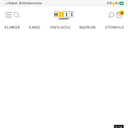
Kakel- & klinkervecka
4.8
4.6
0
KLINKER
KAKEL
VINYLGOLV
BADRUM
UTOMHUS
Item
1
of
6
1
/ 6