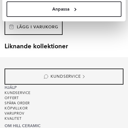
Yta:
Matt
Anpassa
Material:
Stål
SEK
2519
-44%
SEK
4473
LÄGG I VARUKORG
Liknande kollektioner
SVALIN
RADIANTE
Item
1
of
8
KUNDSERVICE
HJÄLP
KUNDSERVICE
OFFERT
SPÅRA ORDER
KÖPVILLKOR
VARUPROV
KVALITET
OM HILL CERAMIC