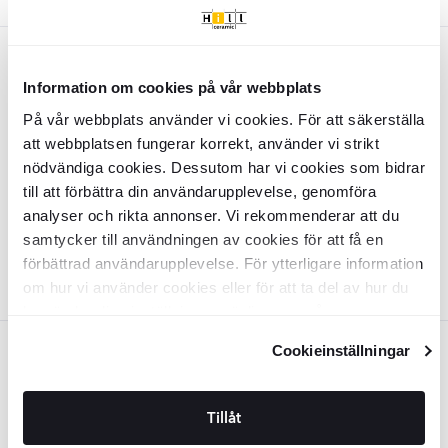
Krom
Svart
Krom
Information om cookies på vår webbplats
El Handdukstork 300 W
Ardent
El Handdukstork 400 W
Ardent
På vår webbplats använder vi cookies. För att säkerställa
Krom Blank 50x80 cm
Krom Blank 60x120 cm
att webbplatsen fungerar korrekt, använder vi strikt
BDIS4114
BDIS4117
nödvändiga cookies. Dessutom har vi cookies som bidrar
Yta:
Yta:
Blank
Blank
Material:
Material:
Stål
Stål
till att förbättra din användarupplevelse, genomföra
SEK
SEK
2099
2519
-50%
-50%
SEK
SEK
4232
5082
analyser och rikta annonser. Vi rekommenderar att du
samtycker till användningen av cookies för att få en
LÄGG I VARUKORG
LÄGG I VARUKORG
förbättrad användarupplevelse. För ytterligare information
om hur vi använder cookies eller för att ta del av hur du
kan ändra dina inställningar, vänligen se vår
Integritetspolicy
och
Cookiepolicy
.
Cookieinställningar
Svart
El Handdukstork 400 W
Ardent
Svart
Matt 60x120 cm
Tillåt
BDIS4118