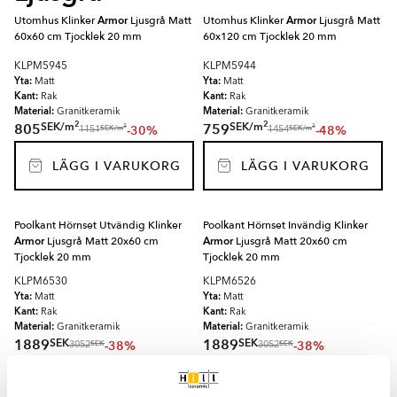
Utomhus Klinker
Armor
Ljusgrå Matt
Utomhus Klinker
Armor
Ljusgrå Matt
60x60 cm Tjocklek 20 mm
60x120 cm Tjocklek 20 mm
KLPM5945
KLPM5944
Yta:
Yta:
Matt
Matt
Kant:
Kant:
Rak
Rak
Material:
Material:
Granitkeramik
Granitkeramik
2
2
SEK
/
m
SEK
/
m
805
759
-30%
-48%
2
2
SEK
/
m
SEK
/
m
1151
1454
LÄGG I VARUKORG
LÄGG I VARUKORG
Poolkant Hörnset Utvändig Klinker
Poolkant Hörnset Invändig Klinker
Armor
Ljusgrå Matt 20x60 cm
Armor
Ljusgrå Matt 20x60 cm
Tjocklek 20 mm
Tjocklek 20 mm
KLPM6530
KLPM6526
Yta:
Yta:
Matt
Matt
Kant:
Kant:
Rak
Rak
Material:
Material:
Granitkeramik
Granitkeramik
SEK
SEK
1889
1889
-38%
-38%
SEK
SEK
3052
3052
LÄGG I VARUKORG
LÄGG I VARUKORG