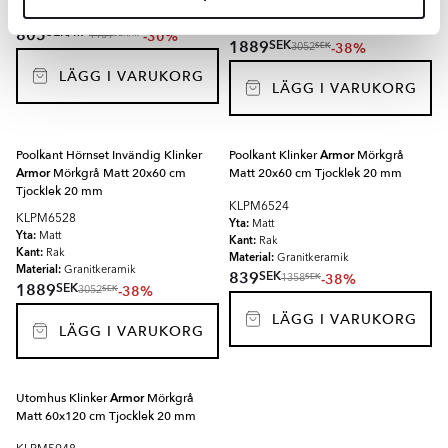
Kant:
Rak
Material:
Granitkeramik
Material:
Granitkeramik
2
SEK
/
m
805
-30%
2
SEK
/
m
1151
SEK
1889
-38%
SEK
3052
LÄGG I VARUKORG
LÄGG I VARUKORG
Poolkant Hörnset Invändig Klinker
Poolkant Klinker
Armor
Mörkgrå
Armor
Mörkgrå Matt 20x60 cm
Matt 20x60 cm Tjocklek 20 mm
Tjocklek 20 mm
KLPM6524
KLPM6528
Yta:
Matt
Yta:
Matt
Kant:
Rak
Kant:
Rak
Material:
Granitkeramik
Material:
Granitkeramik
SEK
839
-38%
SEK
1358
SEK
1889
-38%
SEK
3052
LÄGG I VARUKORG
LÄGG I VARUKORG
Utomhus Klinker
Armor
Mörkgrå
Matt 60x120 cm Tjocklek 20 mm