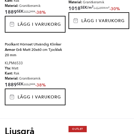
Kant:
Rak
Material:
Granitkeramik
Material:
Granitkeramik
2
SEK
/
m
1018
-30%
2
SEK
/
m
1454
SEK
1889
-38%
SEK
3052
LÄGG I VARUKORG
LÄGG I VARUKORG
Poolkant Hörnset Utvändig Klinker
Armor
Grå Matt 20x60 cm Tjocklek
20 mm
KLPM6533
Yta:
Matt
Kant:
Rak
Material:
Granitkeramik
SEK
1889
-38%
SEK
3052
LÄGG I VARUKORG
Ljusgrå
OUTLET