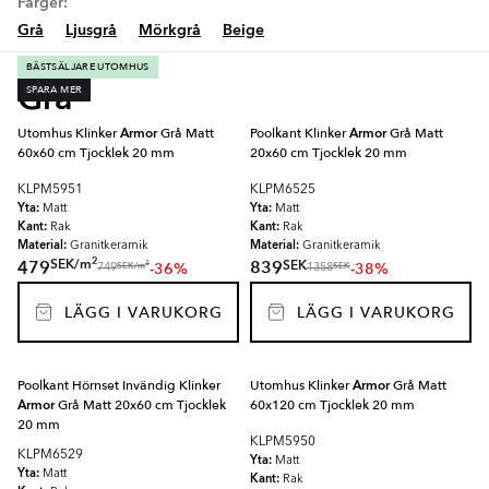
Färger:
Grå
Ljusgrå
Mörkgrå
Beige
BÄSTSÄLJARE UTOMHUS
Grå
SPARA MER
Utomhus Klinker
Armor
Grå Matt
Poolkant Klinker
Armor
Grå Matt
60x60 cm Tjocklek 20 mm
20x60 cm Tjocklek 20 mm
KLPM5951
KLPM6525
Yta:
Yta:
Matt
Matt
Kant:
Kant:
Rak
Rak
Material:
Material:
Granitkeramik
Granitkeramik
2
SEK
/
m
SEK
479
839
-36%
-38%
2
SEK
/
m
SEK
749
1358
LÄGG I VARUKORG
LÄGG I VARUKORG
Poolkant Hörnset Invändig Klinker
Utomhus Klinker
Armor
Grå Matt
Armor
Grå Matt 20x60 cm Tjocklek
60x120 cm Tjocklek 20 mm
20 mm
KLPM5950
KLPM6529
Yta:
Matt
Yta:
Matt
Kant:
Rak