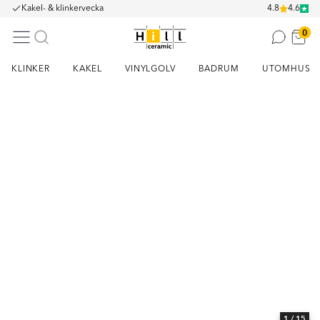
Kakel- & klinkervecka
4.8
4.6
0
KLINKER
KAKEL
VINYLGOLV
BADRUM
UTOMHUS
Item
1
of
15
1
/ 15