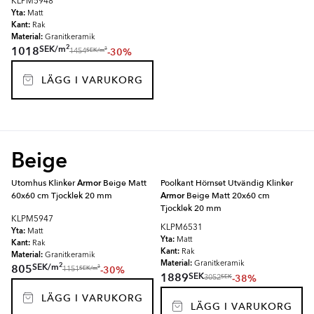
KLPM5948
Yta:
Matt
Kant:
Rak
Material:
Granitkeramik
2
SEK
/
m
1018
-30%
2
SEK
/
m
1454
LÄGG I VARUKORG
Beige
Utomhus Klinker
Armor
Beige Matt
Poolkant Hörnset Utvändig Klinker
60x60 cm Tjocklek 20 mm
Armor
Beige Matt 20x60 cm
Tjocklek 20 mm
KLPM5947
KLPM6531
Yta:
Matt
Yta:
Matt
Kant:
Rak
Kant:
Rak
Material:
Granitkeramik
Material:
Granitkeramik
2
SEK
/
m
805
-30%
2
SEK
/
m
1151
SEK
1889
-38%
SEK
3052
LÄGG I VARUKORG
LÄGG I VARUKORG