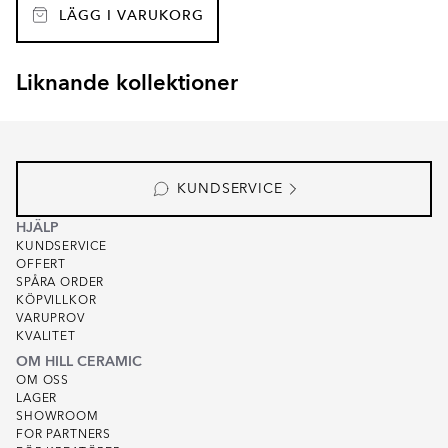
LÄGG I VARUKORG
Liknande kollektioner
GARDEN STONE
KIT-KAT
Item
1
of
4
KUNDSERVICE
HJÄLP
KUNDSERVICE
OFFERT
SPÅRA ORDER
KÖPVILLKOR
VARUPROV
KVALITET
OM HILL CERAMIC
OM OSS
LAGER
SHOWROOM
FOR PARTNERS