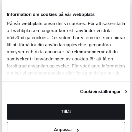
Information om cookies på vår webbplats
Poolkant Klinker
Armor
Ljusgrå Matt
20x60 cm Tjocklek 20 mm
På vår webbplats använder vi cookies. För att säkerställa
KLPM6522
att webbplatsen fungerar korrekt, använder vi strikt
Yta:
Matt
nödvändiga cookies. Dessutom har vi cookies som bidrar
Kant:
Rak
till att förbättra din användarupplevelse, genomföra
Material:
Granitkeramik
SEK
839
-38%
SEK
analyser och rikta annonser. Vi rekommenderar att du
1358
samtycker till användningen av cookies för att få en
LÄGG I VARUKORG
förbättrad användarupplevelse. För ytterligare information
om hur vi använder cookies eller för att ta del av hur du
kan ändra dina inställningar, vänligen se vår
Integritetspolicy
och
Cookiepolicy
.
Cookieinställningar
Mörkgrå
Utomhus Klinker
Armor
Mörkgrå
Poolkant Hörnset Utvändig Klinker
Tillåt
Matt 60x60 cm Tjocklek 20 mm
Armor
Mörkgrå Matt 20x60 cm
Tjocklek 20 mm
KLPM5949
KLPM6532
Yta:
Matt
Anpassa
Yta:
Matt
Kant:
Rak