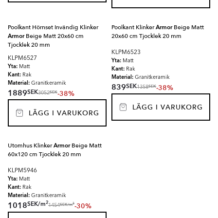
Poolkant Hörnset Invändig Klinker
Poolkant Klinker
Armor
Beige Matt
Armor
Beige Matt 20x60 cm
20x60 cm Tjocklek 20 mm
Tjocklek 20 mm
KLPM6523
KLPM6527
Yta:
Matt
Yta:
Matt
Kant:
Rak
Kant:
Rak
Material:
Granitkeramik
Material:
Granitkeramik
SEK
839
-38%
SEK
1358
SEK
1889
-38%
SEK
3052
LÄGG I VARUKORG
LÄGG I VARUKORG
Utomhus Klinker
Armor
Beige Matt
60x120 cm Tjocklek 20 mm
KLPM5946
Yta:
Matt
Kant:
Rak
Material:
Granitkeramik
2
SEK
/
m
1018
-30%
2
SEK
/
m
1454