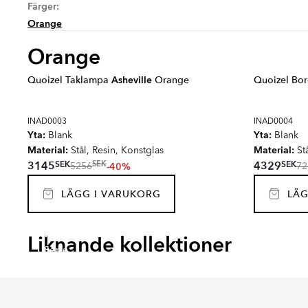
Färger:
Orange
Orange
Quoizel Taklampa
Asheville
Orange
Quoizel Bo
INAD0003
INAD0004
Yta:
Yta:
Blank
Blank
Material:
Material:
Stål, Resin, Konstglas
Stå
SEK
SEK
3145
4329
SEK
-40%
5256
72
LÄGG I VARUKORG
LÄG
RENOLIA
HELO
FARNEL
MUTR
Liknande kollektioner
Serie
Serie
Serie
Serie