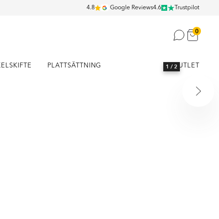
4.8
Google Reviews
4.6
Trustpilot
0
KELSKIFTE
PLATTSÄTTNING
OUTLET
1
/ 2