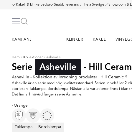
Kakel- & klinkervecka
Snabb leverans till hela Sverige
Showroom & L
KAMPANJ
KLINKER
KAKEL
VINYLG
Hem
Kollektioner
Asheville
Serie
Asheville
- Hill Ceram
Asheville - Kollektion av Inredning produkter | Hill Ceramic ®
Asheville är en serie med hög kvalitetsstandard. Serien innehåller 2 ol
storlekar: Taklampa, Bordslampa. Nästan alla variationer finns i blank 
Det finns 1 huvud färger i serie Asheville:
- Orange
Taklampa
Bordslampa