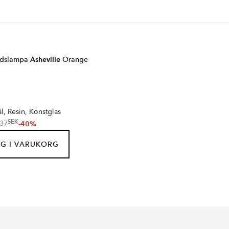
rdslampa
Asheville
Orange
l, Resin, Konstglas
SEK
-40%
37
G I VARUKORG
R
TRACER 1-FAS
IA
LUNESSA
Serie
Serie