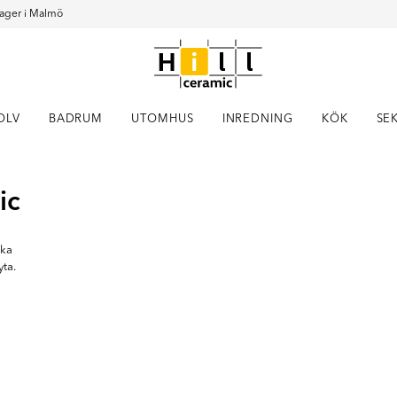
ager i Malmö
OLV
BADRUM
UTOMHUS
INREDNING
KÖK
SE
Item
ic
1
of
2
ika
yta.