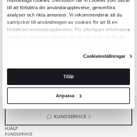
nödvändiga cookies. Dessutom har vi cookies som bidrar
Grå
OUTLET
till att förbättra din användarupplevelse, genomföra
Mosaik Klinker
BE
Grå 30x30 (5x5)
analyser och rikta annonser. Vi rekommenderar att du
cm
samtycker till användningen av cookies för att få en
förbättrad användarupplevelse. För ytterligare information
KLV2024
Yta:
Matt
om hur vi använder cookies eller för att ta del av hur du
Kant:
Rak
kan ändra dina inställningar, vänligen se vår
Material:
Granitkeramik
SEK
76
-62%
Integritetspolicy
och
Cookiepolicy
.
SEK
202
Cookieinställningar
LÄGG I VARUKORG
Tillåt
Liknande kollektioner
GRANITT
Item
Anpassa
1
of
1
KUNDSERVICE
HJÄLP
KUNDSERVICE