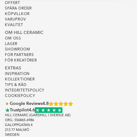
OFFERT
SPÅRA ORDER
KÖPVILLKOR
VARUPROV
KVALITET
OM HILL CERAMIC
OM OSS
LAGER
SHOWROOM
FOR PARTNERS
FÖR KREATÖRER
EXTRAS
INSPIRATION
KOLLEKTIONER
TIPS & RÅD
INTEGRITETSPOLICY
COOKIEPOLICY
Google Reviews
4.8
Trustpilot
4.6
HILL CERAMIC (GARDHILL I SVERIGE AB)
ORG. 556865-6986
GALOPPGATAN 4
213 77 MALMÖ
SWEDEN