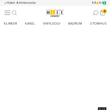
Kakel- & klinkervecka
4.8
4.6
0
KLINKER
KAKEL
VINYLGOLV
BADRUM
UTOMHUS
Item
1
of
1
1
/ 1