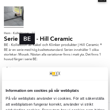
Hem
Kollektioner
BE
Serie
BE
- Hill Ceramic
BE - Kollektion av Kakel och Klinker produkter | Hill Ceramic ®
BE är en serie med hög kvalitetsstandard. Serien innehåller 1 olika
storlekar: Mosaik. Nästan alla variationer finns i matt yta. Det finns 1
huvud färger i serie BE:
- Grå
30x30
Information om cookies på vår webbplats
Färger:
Grå
På vår webbplats använder vi cookies. För att säkerställa
att webbplatsen fungerar korrekt, använder vi strikt