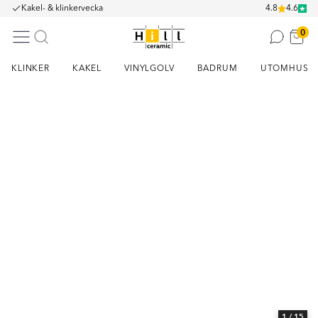
Kakel- & klinkervecka
4.8
4.6
0
KLINKER
KAKEL
VINYLGOLV
BADRUM
UTOMHUS
Item
1
of
15
1
/ 15