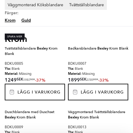
Väggmonterad Köksblandare
Tvättställsblandare
Färger:
Krom
Guld
Krom
SPARA MER
Tvättställsblandare
Bexley
Krom
Badkarsblandare
Bexley
Krom Blank
Blank
BDKU0005
BDKU0007
Yta:
Yta:
Blank
Blank
Material:
Material:
Mässing
Mässing
SEK
SEK
1249
1899
-37%
-32%
SEK
SEK
1987
2789
LÄGG I VARUKORG
LÄGG I VARUKORG
Duschblandare med Duschset
Väggmonterad Tvättställsblandare
Bexley
Krom Blank
Bexley
Krom Blank
BDKU0009
BDKU0013
Yta:
Yta:
Blank
Blank