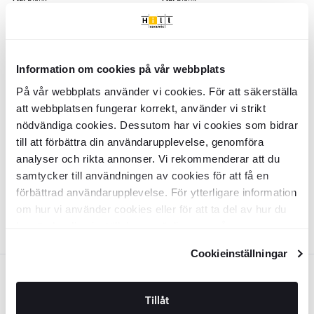
Material:
Material:
Mässing
Mässing
SEK
SEK
1219
809
-34%
-32%
SEK
SEK
1845
1185
LÄGG I VARUKORG
LÄGG I VARUKORG
Information om cookies på vår webbplats
På vår webbplats använder vi cookies. För att säkerställa
Köksblandare
Bexley
Krom Blank
Väggmonterad Köksblandare
att webbplatsen fungerar korrekt, använder vi strikt
Bexley
Krom Blank
nödvändiga cookies. Dessutom har vi cookies som bidrar
BDKU0003
BDKU0011
till att förbättra din användarupplevelse, genomföra
Yta:
Yta:
Blank
Blank
analyser och rikta annonser. Vi rekommenderar att du
Material:
Material:
Mässing
Mässing
SEK
SEK
809
809
-32%
-32%
samtycker till användningen av cookies för att få en
SEK
SEK
1185
1185
förbättrad användarupplevelse. För ytterligare information
LÄGG I VARUKORG
LÄGG I VARUKORG
om hur vi använder cookies eller för att ta del av hur du
kan ändra dina inställningar, vänligen se vår
Integritetspolicy
och
Cookiepolicy
.
Cookieinställningar
Guld
SPARA MER
Tillåt
Tvättställsblandare
Bexley
Guld
Badkarsblandare
Bexley
Guld Matt