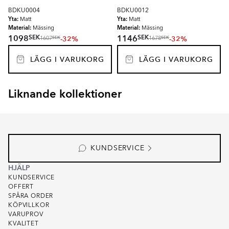
BDKU0004
BDKU0012
Yta:
Yta:
Matt
Matt
Material:
Material:
Mässing
Mässing
SEK
SEK
1098
1146
-32%
-32%
SEK
SEK
1607
1678
LÄGG I VARUKORG
LÄGG I VARUKORG
Liknande kollektioner
PALAIS
VALAIS
Item
1
of
2
KUNDSERVICE
HJÄLP
KUNDSERVICE
OFFERT
SPÅRA ORDER
KÖPVILLKOR
VARUPROV
KVALITET