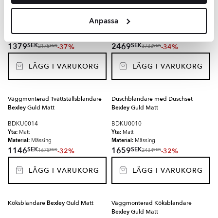
Matt
Anpassa
BDKU0006
BDKU0008
Yta:
Yta:
Matt
Matt
Material:
Material:
Mässing
Mässing
SEK
SEK
1379
2469
-37%
-34%
SEK
SEK
2175
3733
LÄGG I VARUKORG
LÄGG I VARUKORG
Väggmonterad Tvättställsblandare
Duschblandare med Duschset
Bexley
Guld Matt
Bexley
Guld Matt
BDKU0014
BDKU0010
Yta:
Yta:
Matt
Matt
Material:
Material:
Mässing
Mässing
SEK
SEK
1146
1659
-32%
-32%
SEK
SEK
1678
2434
LÄGG I VARUKORG
LÄGG I VARUKORG
Köksblandare
Bexley
Guld Matt
Väggmonterad Köksblandare
Bexley
Guld Matt