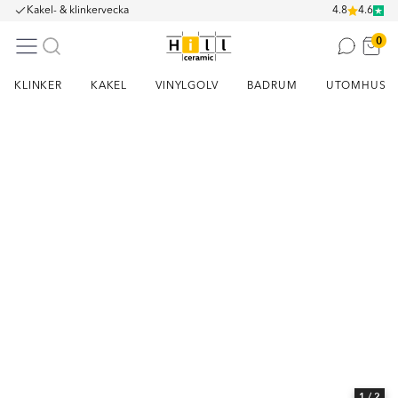
Kakel- & klinkervecka
4.8
4.6
0
KLINKER
KAKEL
VINYLGOLV
BADRUM
UTOMHUS
Item
1
of
2
1
/ 2