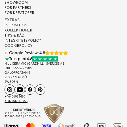
SHOWROOM
FOR PARTNERS
FÖR KREATÖRER
EXTRAS
INSPIRATION
KOLLEKTIONER
TIPS & RÅD
INTEGRITETSPOLICY
COOKIEPOLICY
Google Reviews
4.8
Trustpilot
4.6
HILL CERAMIC (GARDHILL I SVERIGE AB)
ORG. 556865-6986
GALOPPGATAN 4
213 77 MALMÖ
SWEDEN
+46406083480
KONTAKTA OSS