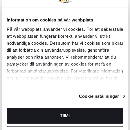
Beige
Stol
Birox
Beige
Information om cookies på vår webbplats
På vår webbplats använder vi cookies. För att säkerställa
INZV1532
att webbplatsen fungerar korrekt, använder vi strikt
Yta:
Matt
nödvändiga cookies. Dessutom har vi cookies som bidrar
Material:
Polyester, Järn
SEK
1648
-43%
SEK
till att förbättra din användarupplevelse, genomföra
2882
analyser och rikta annonser. Vi rekommenderar att du
LÄGG I VARUKORG
samtycker till användningen av cookies för att få en
förbättrad användarupplevelse. För ytterligare information
om hur vi använder cookies eller för att ta del av hur du
kan ändra dina inställningar, vänligen se vår
Röd
Integritetspolicy
och
Cookiepolicy
.
Cookieinställningar
Stol
Birox
Röd
Tillåt
INZV1533
Yta:
Matt
Material:
Polyester, Järn