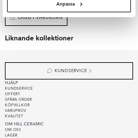
Anpassa
SEK
1648
-43%
SEK
2882
LÄGG I VARUKORG
Liknande kollektioner
SKADI
VALEN
Item
1
of
8
KUNDSERVICE
HJÄLP
KUNDSERVICE
OFFERT
SPÅRA ORDER
KÖPVILLKOR
VARUPROV
KVALITET
OM HILL CERAMIC
OM OSS
LAGER