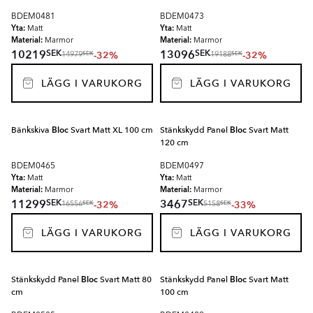
BDEM0481
BDEM0473
Yta:
Yta:
Matt
Matt
Material:
Material:
Marmor
Marmor
SEK
SEK
10219
13096
-32%
-32%
SEK
SEK
14979
19188
LÄGG I VARUKORG
LÄGG I VARUKORG
Bänkskiva
Bloc
Svart Matt XL 100 cm
Stänkskydd Panel
Bloc
Svart Matt
120 cm
BDEM0465
BDEM0497
Yta:
Yta:
Matt
Matt
Material:
Material:
Marmor
Marmor
SEK
SEK
11299
3467
-32%
-33%
SEK
SEK
16556
5158
LÄGG I VARUKORG
LÄGG I VARUKORG
Stänkskydd Panel
Bloc
Svart Matt 80
Stänkskydd Panel
Bloc
Svart Matt
cm
100 cm