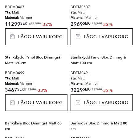
BDEM0467
BDEM0507
Yta:
Yta:
Matt
Matt
Material:
Material:
Marmor
Marmor
SEK
SEK
11299
2969
-32%
-32%
SEK
SEK
16556
4350
LÄGG I VARUKORG
LÄGG I VARUKORG
Stänkskydd Panel
Bloc
Dimmgrå
Stänkskydd Panel
Bloc
Dimmgrå
Matt 120 cm
Matt 100 cm
BDEM0499
BDEM0491
Yta:
Yta:
Matt
Matt
Material:
Material:
Marmor
Marmor
SEK
SEK
3467
3229
-33%
-32%
SEK
SEK
5158
4737
LÄGG I VARUKORG
LÄGG I VARUKORG
Bänkskiva
Bloc
Dimmgrå Matt 60
Bänkskiva
Bloc
Dimmgrå Matt 80
cm
cm