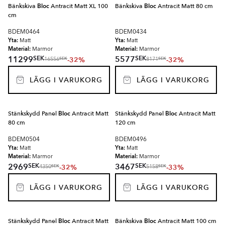
Bänkskiva
Bloc
Antracit Matt XL 100
Bänkskiva
Bloc
Antracit Matt 80 cm
cm
BDEM0464
BDEM0434
Yta:
Yta:
Matt
Matt
Material:
Material:
Marmor
Marmor
SEK
SEK
11299
5577
-32%
-32%
SEK
SEK
16556
8171
LÄGG I VARUKORG
LÄGG I VARUKORG
Stänkskydd Panel
Bloc
Antracit Matt
Stänkskydd Panel
Bloc
Antracit Matt
80 cm
120 cm
BDEM0504
BDEM0496
Yta:
Yta:
Matt
Matt
Material:
Material:
Marmor
Marmor
SEK
SEK
2969
3467
-32%
-33%
SEK
SEK
4350
5158
LÄGG I VARUKORG
LÄGG I VARUKORG
Stänkskydd Panel
Bloc
Antracit Matt
Bänkskiva
Bloc
Antracit Matt 100 cm