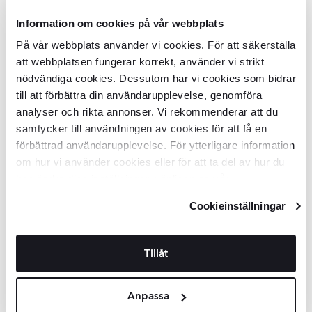
cm
Information om cookies på vår webbplats
BDEM0466
BDEM0506
Yta:
Yta:
På vår webbplats använder vi cookies. För att säkerställa
Matt
Matt
Material:
Material:
Marmor
Marmor
att webbplatsen fungerar korrekt, använder vi strikt
SEK
SEK
11299
2969
-32%
-32%
SEK
SEK
16556
4350
nödvändiga cookies. Dessutom har vi cookies som bidrar
till att förbättra din användarupplevelse, genomföra
LÄGG I VARUKORG
LÄGG I VARUKORG
analyser och rikta annonser. Vi rekommenderar att du
samtycker till användningen av cookies för att få en
Stänkskydd Panel
Bloc
Grön Matt
Stänkskydd Panel
Bloc
Grön Matt
förbättrad användarupplevelse. För ytterligare information
120 cm
100 cm
om hur vi använder cookies eller för att ta del av hur du
kan ändra dina inställningar, vänligen se vår
BDEM0498
BDEM0490
Yta:
Yta:
Matt
Matt
Integritetspolicy
och
Cookiepolicy
.
Material:
Material:
Marmor
Cookieinställningar
Marmor
SEK
SEK
3467
3229
-33%
-32%
SEK
SEK
5158
4737
LÄGG I VARUKORG
LÄGG I VARUKORG
Tillåt
Bänkskiva
Bloc
Grön Matt 80 cm
Bänkskiva
Bloc
Grön Matt 100 cm
Anpassa