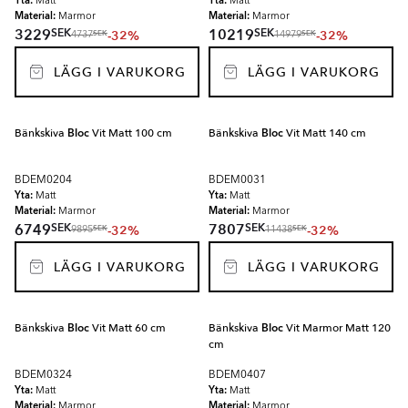
Yta:
Yta:
Matt
Matt
Material:
Material:
Marmor
Marmor
SEK
SEK
3229
10219
-32%
-32%
SEK
SEK
4737
14979
LÄGG I VARUKORG
LÄGG I VARUKORG
Bänkskiva
Bloc
Vit Matt 100 cm
Bänkskiva
Bloc
Vit Matt 140 cm
BDEM0204
BDEM0031
Yta:
Yta:
Matt
Matt
Material:
Material:
Marmor
Marmor
SEK
SEK
6749
7807
-32%
-32%
SEK
SEK
9895
11438
LÄGG I VARUKORG
LÄGG I VARUKORG
Bänkskiva
Bloc
Vit Matt 60 cm
Bänkskiva
Bloc
Vit Marmor Matt 120
cm
BDEM0324
BDEM0407
Yta:
Yta:
Matt
Matt
Material:
Material:
Marmor
Marmor