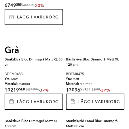
SEK
6749
-32%
SEK
9895
LÄGG I VARUKORG
Grå
Bänkskiva
Bloc
Dimmgrå Matt XL 80
Bänkskiva
Bloc
Dimmgrå Matt XL
cm
120 cm
BDEM0483
BDEM0475
Yta:
Yta:
Matt
Matt
Material:
Material:
Marmor
Marmor
SEK
SEK
10219
13096
-32%
-32%
SEK
SEK
14979
19188
LÄGG I VARUKORG
LÄGG I VARUKORG
Bänkskiva
Bloc
Dimmgrå Matt XL
Stänkskydd Panel
Bloc
Dimmgrå
100 cm
Matt 80 cm