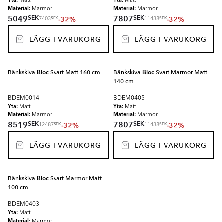
Yta:
Yta:
Matt
Matt
Material:
Material:
Marmor
Marmor
SEK
SEK
5049
7807
-32%
-32%
SEK
SEK
7403
11438
LÄGG I VARUKORG
LÄGG I VARUKORG
Bänkskiva
Bloc
Svart Matt 160 cm
Bänkskiva
Bloc
Svart Marmor Matt
140 cm
BDEM0014
BDEM0405
Yta:
Yta:
Matt
Matt
Material:
Material:
Marmor
Marmor
SEK
SEK
8519
7807
-32%
-32%
SEK
SEK
12487
11438
LÄGG I VARUKORG
LÄGG I VARUKORG
Bänkskiva
Bloc
Svart Marmor Matt
100 cm
BDEM0403
Yta:
Matt
Material:
Marmor