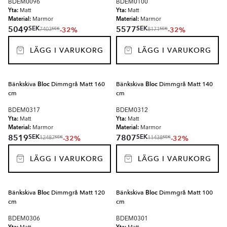
BDEM0096
BDEM0100
Yta:
Yta:
Matt
Matt
Material:
Material:
Marmor
Marmor
SEK
SEK
5049
5577
-32%
-32%
SEK
SEK
7403
8171
LÄGG I VARUKORG
LÄGG I VARUKORG
Bänkskiva
Bloc
Dimmgrå Matt 160
Bänkskiva
Bloc
Dimmgrå Matt 140
cm
cm
BDEM0317
BDEM0312
Yta:
Yta:
Matt
Matt
Material:
Material:
Marmor
Marmor
SEK
SEK
8519
7807
-32%
-32%
SEK
SEK
12487
11438
LÄGG I VARUKORG
LÄGG I VARUKORG
Bänkskiva
Bloc
Dimmgrå Matt 120
Bänkskiva
Bloc
Dimmgrå Matt 100
cm
cm
BDEM0306
BDEM0301