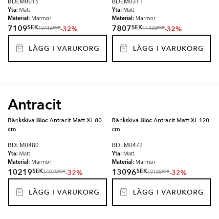
BDEM0015
BDEM0311
Yta:
Yta:
Matt
Matt
Material:
Material:
Marmor
Marmor
SEK
SEK
7109
7807
-32%
-32%
SEK
SEK
10416
11438
LÄGG I VARUKORG
LÄGG I VARUKORG
Antracit
Bänkskiva
Bloc
Antracit Matt XL 80
Bänkskiva
Bloc
Antracit Matt XL 120
cm
cm
BDEM0480
BDEM0472
Yta:
Yta:
Matt
Matt
Material:
Material:
Marmor
Marmor
SEK
SEK
10219
13096
-32%
-32%
SEK
SEK
14979
19188
LÄGG I VARUKORG
LÄGG I VARUKORG