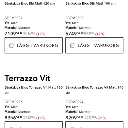
Bänkskiva
Bloc
Blå Matt 120 cm
Bänkskiva
Bloc
Blå Matt 100 cm
BDEM0307
BDEM0302
Yta:
Yta:
Matt
Matt
Material:
Material:
Marmor
Marmor
SEK
SEK
7109
6749
-32%
-32%
SEK
SEK
10416
9895
LÄGG I VARUKORG
LÄGG I VARUKORG
Terrazzo Vit
Bänkskiva
Bloc
Terrazzo Vit Matt 160
Bänkskiva
Bloc
Terrazzo Vit Matt 140
cm
cm
BDEM0296
BDEM0294
Yta:
Yta:
Matt
Matt
Material:
Material:
Marmor
Marmor
SEK
SEK
8956
8209
-32%
-32%
SEK
SEK
13122
12033