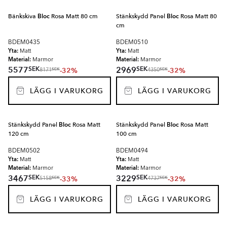
Bänkskiva
Bloc
Rosa Matt 80 cm
Stänkskydd Panel
Bloc
Rosa Matt 80
cm
BDEM0435
BDEM0510
Yta:
Yta:
Matt
Matt
Material:
Material:
Marmor
Marmor
SEK
SEK
5577
2969
-32%
-32%
SEK
SEK
8171
4350
LÄGG I VARUKORG
LÄGG I VARUKORG
Stänkskydd Panel
Bloc
Rosa Matt
Stänkskydd Panel
Bloc
Rosa Matt
120 cm
100 cm
BDEM0502
BDEM0494
Yta:
Yta:
Matt
Matt
Material:
Material:
Marmor
Marmor
SEK
SEK
3467
3229
-33%
-32%
SEK
SEK
5158
4737
LÄGG I VARUKORG
LÄGG I VARUKORG