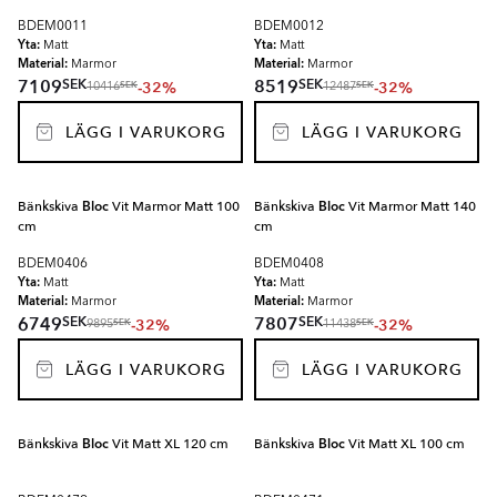
BDEM0011
BDEM0012
Yta:
Yta:
Matt
Matt
Material:
Material:
Marmor
Marmor
SEK
SEK
7109
8519
-32%
-32%
SEK
SEK
10416
12487
LÄGG I VARUKORG
LÄGG I VARUKORG
Bänkskiva
Bloc
Vit Marmor Matt 100
Bänkskiva
Bloc
Vit Marmor Matt 140
cm
cm
BDEM0406
BDEM0408
Yta:
Yta:
Matt
Matt
Material:
Material:
Marmor
Marmor
SEK
SEK
6749
7807
-32%
-32%
SEK
SEK
9895
11438
LÄGG I VARUKORG
LÄGG I VARUKORG
Bänkskiva
Bloc
Vit Matt XL 120 cm
Bänkskiva
Bloc
Vit Matt XL 100 cm