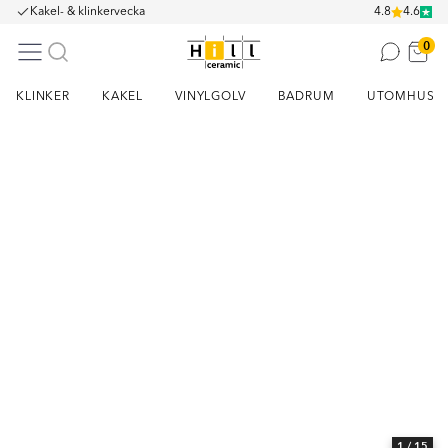
Kakel- & klinkervecka
4.8
4.6
0
KLINKER
KAKEL
VINYLGOLV
BADRUM
UTOMHUS
Item
1
of
15
1
/ 15