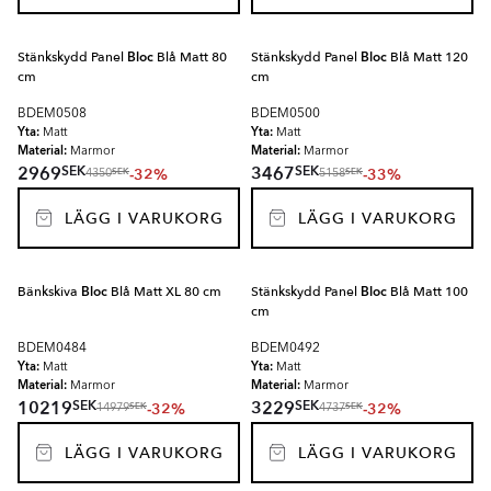
Stänkskydd Panel
Bloc
Blå Matt 80
Stänkskydd Panel
Bloc
Blå Matt 120
cm
cm
BDEM0508
BDEM0500
Yta:
Yta:
Matt
Matt
Material:
Material:
Marmor
Marmor
SEK
SEK
2969
3467
-32%
-33%
SEK
SEK
4350
5158
LÄGG I VARUKORG
LÄGG I VARUKORG
Bänkskiva
Bloc
Blå Matt XL 80 cm
Stänkskydd Panel
Bloc
Blå Matt 100
cm
BDEM0484
BDEM0492
Yta:
Yta:
Matt
Matt
Material:
Material:
Marmor
Marmor
SEK
SEK
10219
3229
-32%
-32%
SEK
SEK
14979
4737
LÄGG I VARUKORG
LÄGG I VARUKORG