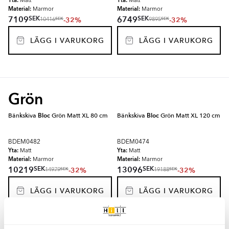
Yta:
Yta:
Matt
Matt
Material:
Material:
Marmor
Marmor
SEK
SEK
7109
6749
-32%
-32%
SEK
SEK
10416
9895
LÄGG I VARUKORG
LÄGG I VARUKORG
Grön
Bänkskiva
Bloc
Grön Matt XL 80 cm
Bänkskiva
Bloc
Grön Matt XL 120 cm
BDEM0482
BDEM0474
Yta:
Yta:
Matt
Matt
Material:
Material:
Marmor
Marmor
SEK
SEK
10219
13096
-32%
-32%
SEK
SEK
14979
19188
LÄGG I VARUKORG
LÄGG I VARUKORG
Bänkskiva
Bloc
Grön Matt XL 100 cm
Stänkskydd Panel
Bloc
Grön Matt 80