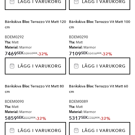
LÄGG I VARUKORG
LÄGG I VARUKORG
Bänkskiva
Bloc
Terrazzo Vit Matt 120
Bänkskiva
Bloc
Terrazzo Vit Matt 100
cm
cm
BDEM0292
BDEM0290
Yta:
Yta:
Matt
Matt
Material:
Material:
Marmor
Marmor
SEK
SEK
7469
7109
-32%
-32%
SEK
SEK
10944
10416
LÄGG I VARUKORG
LÄGG I VARUKORG
Bänkskiva
Bloc
Terrazzo Vit Matt 80
Bänkskiva
Bloc
Terrazzo Vit Matt 60
cm
cm
BDEM0090
BDEM0089
Yta:
Yta:
Matt
Matt
Material:
Material:
Marmor
Marmor
SEK
SEK
5859
5317
-32%
-32%
SEK
SEK
8592
7790
LÄGG I VARUKORG
LÄGG I VARUKORG