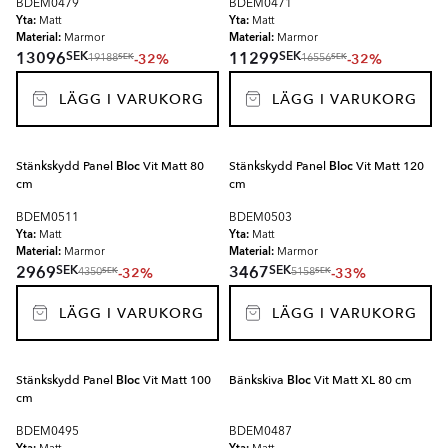
BDEM0479
BDEM0471
Yta:
Yta:
Matt
Matt
Material:
Material:
Marmor
Marmor
SEK
SEK
13096
11299
-32%
-32%
SEK
SEK
19188
16556
LÄGG I VARUKORG
LÄGG I VARUKORG
Stänkskydd Panel
Bloc
Vit Matt 80
Stänkskydd Panel
Bloc
Vit Matt 120
cm
cm
BDEM0511
BDEM0503
Yta:
Yta:
Matt
Matt
Material:
Material:
Marmor
Marmor
SEK
SEK
2969
3467
-32%
-33%
SEK
SEK
4350
5158
LÄGG I VARUKORG
LÄGG I VARUKORG
Stänkskydd Panel
Bloc
Vit Matt 100
Bänkskiva
Bloc
Vit Matt XL 80 cm
cm
BDEM0495
BDEM0487