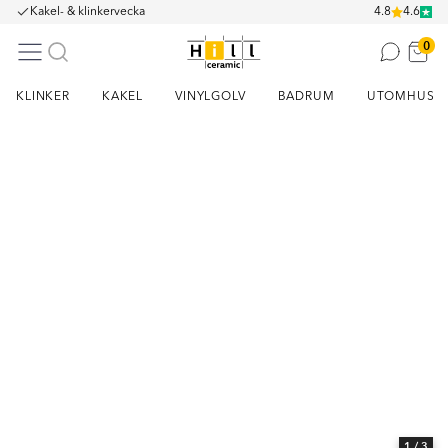
Kakel- & klinkervecka
4.8
4.6
0
KLINKER
KAKEL
VINYLGOLV
BADRUM
UTOMHUS
Item
1
of
3
1
/ 3