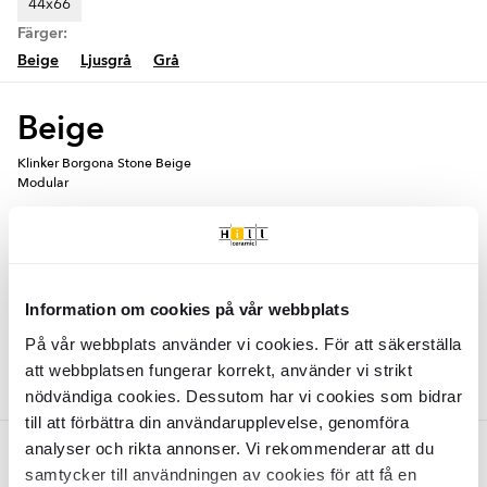
44x66
Färger:
Beige
Ljusgrå
Grå
Beige
Klinker Borgona Stone Beige
Modular
KLR2143
Yta:
Matt
Kant:
Rund
Material:
Granitkeramik
2
SEK
/
m
959
-25%
2
SEK
/
m
1273
Information om cookies på vår webbplats
LÄGG I VARUKORG
På vår webbplats använder vi cookies. För att säkerställa
att webbplatsen fungerar korrekt, använder vi strikt
nödvändiga cookies. Dessutom har vi cookies som bidrar
till att förbättra din användarupplevelse, genomföra
analyser och rikta annonser. Vi rekommenderar att du
Ljusgrå
samtycker till användningen av cookies för att få en