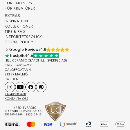
FOR PARTNERS
FÖR KREATÖRER
EXTRAS
INSPIRATION
KOLLEKTIONER
TIPS & RÅD
INTEGRITETSPOLICY
COOKIEPOLICY
Google Reviews
4.8
Trustpilot
4.6
HILL CERAMIC (GARDHILL I SVERIGE AB)
ORG. 556865-6986
GALOPPGATAN 4
213 77 MALMÖ
SWEDEN
+46406083480
KONTAKTA OSS