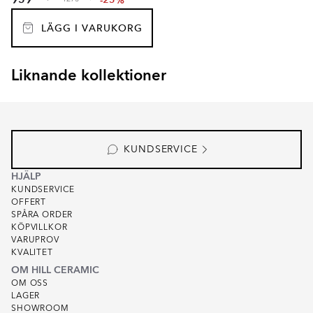
959
-25%
LÄGG I VARUKORG
Liknande kollektioner
NATURAL SLATE
Item
1
of
1
KUNDSERVICE
HJÄLP
KUNDSERVICE
OFFERT
SPÅRA ORDER
KÖPVILLKOR
VARUPROV
KVALITET
OM HILL CERAMIC
OM OSS
LAGER
SHOWROOM