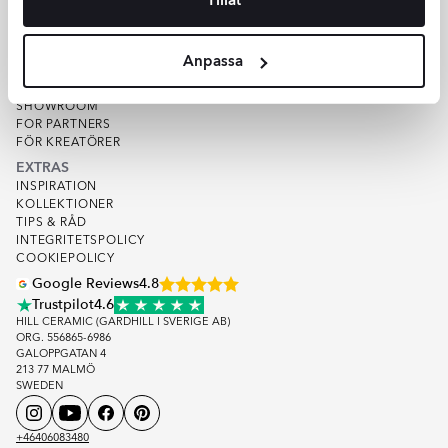
VARUPROV
KVALITET
OM HILL CERAMIC
Anpassa
OM OSS
LAGER
SHOWROOM
FOR PARTNERS
FÖR KREATÖRER
EXTRAS
INSPIRATION
KOLLEKTIONER
TIPS & RÅD
INTEGRITETSPOLICY
COOKIEPOLICY
Google Reviews
4.8
Trustpilot
4.6
HILL CERAMIC (GARDHILL I SVERIGE AB)
ORG. 556865-6986
GALOPPGATAN 4
213 77 MALMÖ
SWEDEN
+46406083480