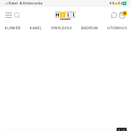
Kakel- & klinkervecka
4.8
4.6
0
KLINKER
KAKEL
VINYLGOLV
BADRUM
UTOMHUS
Item
1
of
1
1
/ 1