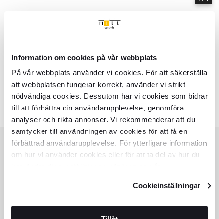
Information om cookies på vår webbplats
Hem
Kollektioner
Caroun
På vår webbplats använder vi cookies. För att säkerställa
Serie
Caroun
- Hill Ceramic
att webbplatsen fungerar korrekt, använder vi strikt
Caroun - Kollektion av produkter | Hill Ceramic ®
nödvändiga cookies. Dessutom har vi cookies som bidrar
Färger:
Liknande kollektioner
till att förbättra din användarupplevelse, genomföra
SKADI
VALEN
analyser och rikta annonser. Vi rekommenderar att du
Item
samtycker till användningen av cookies för att få en
1
of
förbättrad användarupplevelse. För ytterligare information
8
om hur vi använder cookies eller för att ta del av hur du
KUNDSERVICE
kan ändra dina inställningar, vänligen se vår
HJÄLP
Integritetspolicy
och
Cookiepolicy
.
Cookieinställningar
KUNDSERVICE
OFFERT
SPÅRA ORDER
KÖPVILLKOR
Tillåt