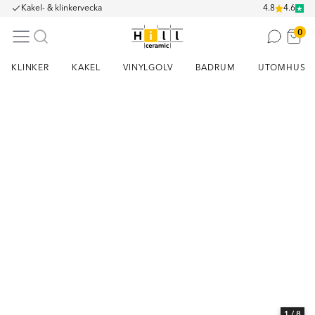
Kakel- & klinkervecka
4.8
4.6
0
KLINKER
KAKEL
VINYLGOLV
BADRUM
UTOMHUS
Item
1
of
8
1
/ 8