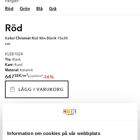
Färger:
Röd
Grön
Blå
Grå
Röd
Kakel
Chromat
Röd Mix Blank 15x30
cm
KLEB1024
Yta:
Blank
Kant:
Rund
Material:
Keramik
2
SEK
/
m
647
-26%
2
SEK
/
m
875
LÄGG I VARUKORG
Grön
Information om cookies på vår webbplats
Kakel
Chromat
Grön Mix Blank