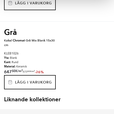
LÄGG I VARUKORG
Grå
Kakel
Chromat
Grå Mix Blank 15x30
cm
KLEB1026
Yta:
Blank
Kant:
Rund
Material:
Keramik
2
SEK
/
m
647
-26%
2
SEK
/
m
875
LÄGG I VARUKORG
Liknande kollektioner