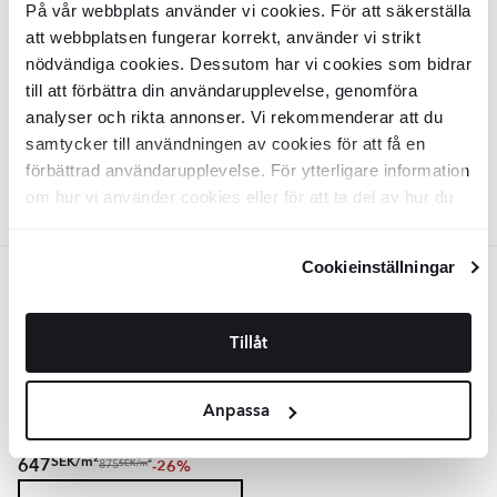
15x30 cm
På vår webbplats använder vi cookies. För att säkerställa
att webbplatsen fungerar korrekt, använder vi strikt
KLEB1023
Yta:
nödvändiga cookies. Dessutom har vi cookies som bidrar
Blank
Kant:
Rund
till att förbättra din användarupplevelse, genomföra
Material:
Keramik
2
analyser och rikta annonser. Vi rekommenderar att du
SEK
/
m
647
-26%
2
SEK
/
m
875
samtycker till användningen av cookies för att få en
LÄGG I VARUKORG
förbättrad användarupplevelse. För ytterligare information
om hur vi använder cookies eller för att ta del av hur du
kan ändra dina inställningar, vänligen se vår
Integritetspolicy
och
Cookiepolicy
.
Cookieinställningar
Blå
Kakel
Chromat
Blå Mix Blank 15x30
Tillåt
cm
KLEB1025
Yta:
Blank
Anpassa
Kant:
Rund
Material:
Keramik
2
SEK
/
m
647
-26%
2
SEK
/
m
875