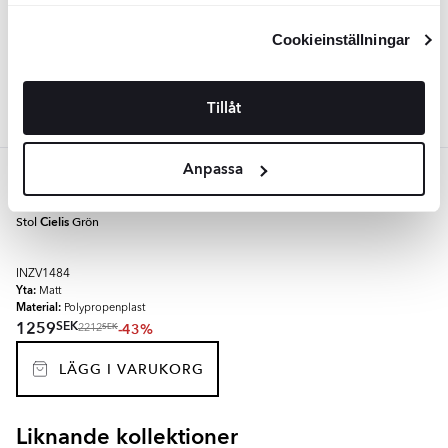
kan ändra dina inställningar, vänligen se vår
Material:
Polypropenplast
Integritetspolicy
och
Cookiepolicy
.
SEK
1259
-43%
SEK
2212
Cookieinställningar
LÄGG I VARUKORG
Tillåt
Anpassa
Grön
Stol
Cielis
Grön
INZV1484
Yta:
Matt
Material:
Polypropenplast
SEK
1259
-43%
SEK
2212
LÄGG I VARUKORG
Liknande kollektioner
SKADI
VALEN