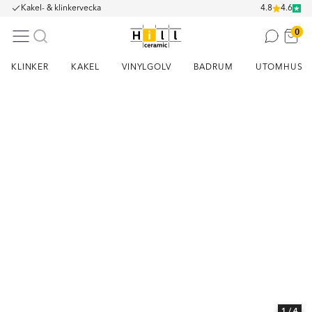
Kakel- & klinkervecka
4.8
4.6
0
KLINKER
KAKEL
VINYLGOLV
BADRUM
UTOMHUS
Item
1
of
4
1
/ 4