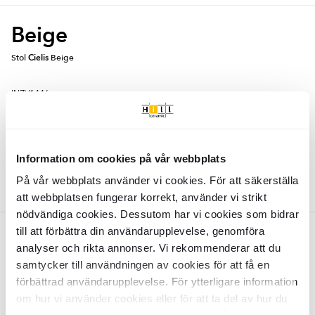
Beige
Stol
Cielis
Beige
INZV1446
Yta:
Matt
Material:
Stål
SEK
1259
-43%
SEK
2212
Information om cookies på vår webbplats
LÄGG I VARUKORG
På vår webbplats använder vi cookies. För att säkerställa
att webbplatsen fungerar korrekt, använder vi strikt
nödvändiga cookies. Dessutom har vi cookies som bidrar
till att förbättra din användarupplevelse, genomföra
Vit
analyser och rikta annonser. Vi rekommenderar att du
Stol
samtycker till användningen av cookies för att få en
Cielis
Vit
förbättrad användarupplevelse. För ytterligare information
om hur vi använder cookies eller för att ta del av hur du
INZV1483
Yta:
Matt