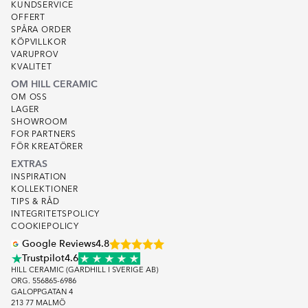
KUNDSERVICE
OFFERT
SPÅRA ORDER
KÖPVILLKOR
VARUPROV
KVALITET
OM HILL CERAMIC
OM OSS
LAGER
SHOWROOM
FOR PARTNERS
FÖR KREATÖRER
EXTRAS
INSPIRATION
KOLLEKTIONER
TIPS & RÅD
INTEGRITETSPOLICY
COOKIEPOLICY
Google Reviews
4.8
Trustpilot
4.6
HILL CERAMIC (GARDHILL I SVERIGE AB)
ORG. 556865-6986
GALOPPGATAN 4
213 77 MALMÖ