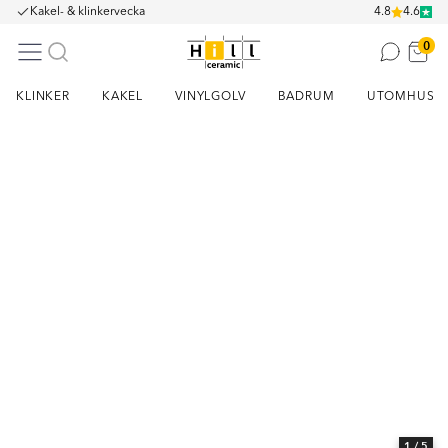
Kakel- & klinkervecka
4.8
4.6
0
KLINKER
KAKEL
VINYLGOLV
BADRUM
UTOMHUS
Item
1
of
5
1
/ 5