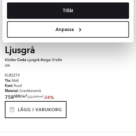
2
SEK
/
m
758
-24%
2
SEK
/
m
1004
Tillåt
LÄGG I VARUKORG
Anpassa
Ljusgrå
Klinker
Coda
Ljusgrå-Beige 31x56
cm
KLR2219
Yta:
Matt
Kant:
Rund
Material:
Granitkeramik
2
SEK
/
m
758
-24%
2
SEK
/
m
1004
LÄGG I VARUKORG