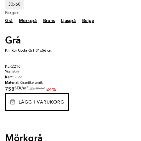
30x60
Färger:
Grå
Mörkgrå
Brons
Ljusgrå
Beige
Grå
Klinker
Coda
Grå 31x56 cm
KLR2216
Yta:
Matt
Kant:
Rund
Material:
Granitkeramik
2
SEK
/
m
758
-24%
2
SEK
/
m
1004
LÄGG I VARUKORG
Mörkgrå