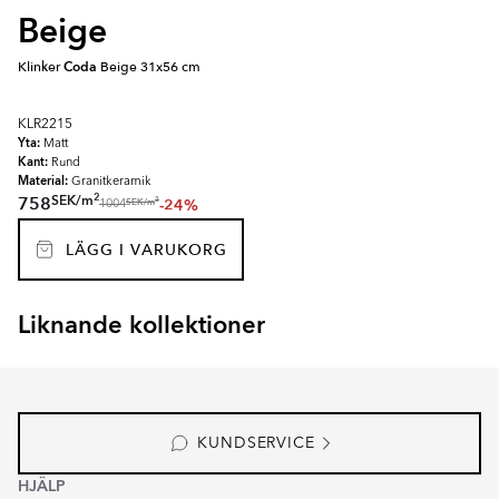
Beige
Klinker
Coda
Beige 31x56 cm
KLR2215
Yta:
Matt
Kant:
Rund
Material:
Granitkeramik
2
SEK
/
m
758
-24%
2
SEK
/
m
1004
LÄGG I VARUKORG
Liknande kollektioner
NATURAL SLATE
Item
1
of
1
KUNDSERVICE
HJÄLP