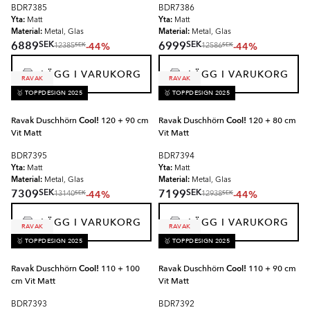
BDR7385
BDR7386
Yta:
Yta:
Matt
Matt
Material:
Material:
Metal, Glas
Metal, Glas
SEK
SEK
6889
6999
-44%
-44%
SEK
SEK
12385
12586
LÄGG I VARUKORG
LÄGG I VARUKORG
RAVAK
RAVAK
🥇 TOPPDESIGN 2025
🥇 TOPPDESIGN 2025
Ravak Duschhörn
Cool!
120 + 90 cm
Ravak Duschhörn
Cool!
120 + 80 cm
Vit Matt
Vit Matt
BDR7395
BDR7394
Yta:
Yta:
Matt
Matt
Material:
Material:
Metal, Glas
Metal, Glas
SEK
SEK
7309
7199
-44%
-44%
SEK
SEK
13140
12938
LÄGG I VARUKORG
LÄGG I VARUKORG
RAVAK
RAVAK
🥇 TOPPDESIGN 2025
🥇 TOPPDESIGN 2025
Ravak Duschhörn
Cool!
110 + 100
Ravak Duschhörn
Cool!
110 + 90 cm
cm Vit Matt
Vit Matt
BDR7393
BDR7392