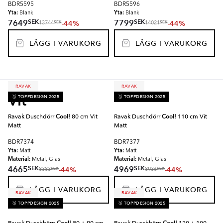
BDR5595
BDR5596
Yta:
Yta:
Blank
Blank
SEK
SEK
7649
7799
-44%
-44%
SEK
SEK
13744
14021
LÄGG I VARUKORG
LÄGG I VARUKORG
RAVAK
RAVAK
Vit
🥇 TOPPDESIGN 2025
🥇 TOPPDESIGN 2025
Ravak Duschdörr
Cool!
80 cm Vit
Ravak Duschdörr
Cool!
110 cm Vit
Matt
Matt
BDR7374
BDR7377
Yta:
Yta:
Matt
Matt
Material:
Material:
Metal, Glas
Metal, Glas
SEK
SEK
4665
4969
-44%
-44%
SEK
SEK
8383
8936
LÄGG I VARUKORG
LÄGG I VARUKORG
RAVAK
RAVAK
🥇 TOPPDESIGN 2025
🥇 TOPPDESIGN 2025