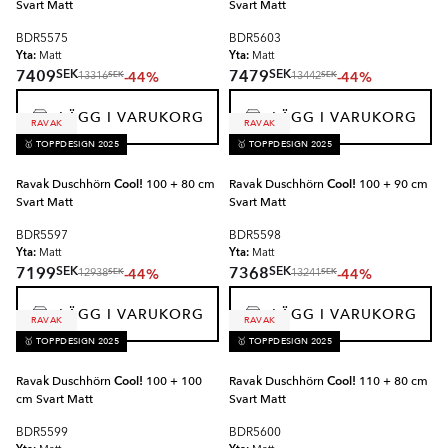
Svart Matt
Svart Matt
BDR5575
BDR5603
Yta:
Yta:
Matt
Matt
SEK
SEK
7409
7479
-44%
-44%
SEK
SEK
13316
13442
LÄGG I VARUKORG
LÄGG I VARUKORG
RAVAK
RAVAK
🥇 TOPPDESIGN 2025
🥇 TOPPDESIGN 2025
Ravak Duschhörn
Cool!
100 + 80 cm
Ravak Duschhörn
Cool!
100 + 90 cm
Svart Matt
Svart Matt
BDR5597
BDR5598
Yta:
Yta:
Matt
Matt
SEK
SEK
7199
7368
-44%
-44%
SEK
SEK
12938
13241
LÄGG I VARUKORG
LÄGG I VARUKORG
RAVAK
RAVAK
🥇 TOPPDESIGN 2025
🥇 TOPPDESIGN 2025
Ravak Duschhörn
Cool!
100 + 100
Ravak Duschhörn
Cool!
110 + 80 cm
cm Svart Matt
Svart Matt
BDR5599
BDR5600