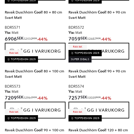
🥇 TOPPDESIGN 2025
🥇 TOPPDESIGN 2025
Ravak Duschhörn
Cool!
80 + 80 cm
Ravak Duschhörn
Cool!
80 + 90 cm
Svart Matt
Svart Matt
BDR5571
BDR5572
Yta:
Yta:
Matt
Matt
SEK
SEK
6906
7059
-44%
-44%
SEK
SEK
12410
12687
RAVAK
LÄGG I VARUKORG
LÄGG I VARUKORG
RAVAK
🥇 TOPPDESIGN 2025
🥇 TOPPDESIGN 2025
SUPER DEALS
Ravak Duschhörn
Cool!
80 + 100 cm
Ravak Duschhörn
Cool!
90 + 90 cm
Svart Matt
Svart Matt
BDR5573
BDR5574
Yta:
Yta:
Matt
Matt
SEK
SEK
7209
7257
-44%
-44%
SEK
SEK
12964
13039
LÄGG I VARUKORG
LÄGG I VARUKORG
RAVAK
RAVAK
🥇 TOPPDESIGN 2025
🥇 TOPPDESIGN 2025
Ravak Duschhörn
Cool!
90 + 100 cm
Ravak Duschhörn
Cool!
120 + 80 cm