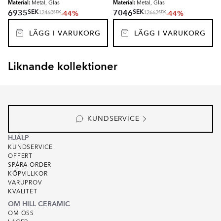
Material:
Material:
Metal, Glas
Metal, Glas
SEK
SEK
6935
7046
-44%
-44%
SEK
SEK
12460
12662
LÄGG I VARUKORG
LÄGG I VARUKORG
Liknande kollektioner
ROLL
Item
1
of
1
KUNDSERVICE
HJÄLP
KUNDSERVICE
OFFERT
SPÅRA ORDER
KÖPVILLKOR
VARUPROV
KVALITET
OM HILL CERAMIC
OM OSS