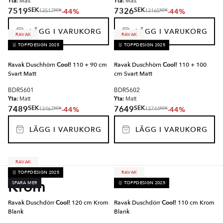
Yta:
Yta:
Matt
Matt
SEK
SEK
7519
7326
-44%
-44%
SEK
SEK
13517
13165
LÄGG I VARUKORG
LÄGG I VARUKORG
RAVAK
RAVAK
🥇 TOPPDESIGN 2025
🥇 TOPPDESIGN 2025
Ravak Duschhörn
Cool!
110 + 90 cm
Ravak Duschhörn
Cool!
110 + 100
Svart Matt
cm Svart Matt
BDR5601
BDR5602
Yta:
Yta:
Matt
Matt
SEK
SEK
7489
7649
-44%
-44%
SEK
SEK
13467
13744
LÄGG I VARUKORG
LÄGG I VARUKORG
RAVAK
🥇 TOPPDESIGN 2025
RAVAK
Krom
SPARA MER
🥇 TOPPDESIGN 2025
Ravak Duschdörr
Cool!
120 cm Krom
Ravak Duschdörr
Cool!
110 cm Krom
Blank
Blank