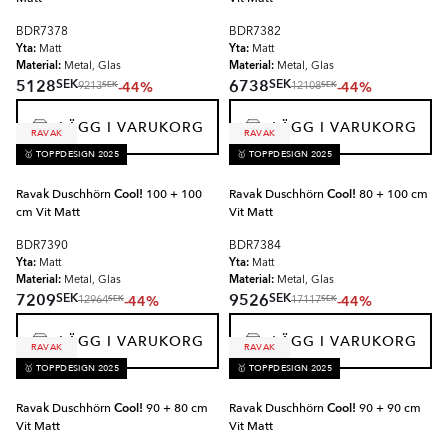
BDR7378
BDR7382
Yta:
Yta:
Matt
Matt
Material:
Material:
Metal, Glas
Metal, Glas
SEK
SEK
5128
6738
-44%
-44%
SEK
SEK
9213
12108
LÄGG I VARUKORG
LÄGG I VARUKORG
RAVAK
RAVAK
🥇 TOPPDESIGN 2025
🥇 TOPPDESIGN 2025
Ravak Duschhörn
Cool!
100 + 100
Ravak Duschhörn
Cool!
80 + 100 cm
cm Vit Matt
Vit Matt
BDR7390
BDR7384
Yta:
Yta:
Matt
Matt
Material:
Material:
Metal, Glas
Metal, Glas
SEK
SEK
7209
9526
-44%
-44%
SEK
SEK
12964
17117
LÄGG I VARUKORG
LÄGG I VARUKORG
RAVAK
RAVAK
🥇 TOPPDESIGN 2025
🥇 TOPPDESIGN 2025
Ravak Duschhörn
Cool!
90 + 80 cm
Ravak Duschhörn
Cool!
90 + 90 cm
Vit Matt
Vit Matt