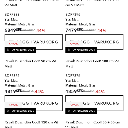
Ravak Duschhörn
Cool!
80 + 90 cm
Ravak Duschhörn
Cool!
120 + 100
Vit Matt
cm Vit Matt
BDR7383
BDR7396
Yta:
Yta:
Matt
Matt
Material:
Material:
Metal, Glas
Metal, Glas
SEK
SEK
6849
7479
-44%
-44%
SEK
SEK
12309
13442
LÄGG I VARUKORG
LÄGG I VARUKORG
RAVAK
RAVAK
🥇 TOPPDESIGN 2025
🥇 TOPPDESIGN 2025
Ravak Duschdörr
Cool!
90 cm Vit
Ravak Duschdörr
Cool!
100 cm Vit
Matt
Matt
BDR7375
BDR7376
Yta:
Yta:
Matt
Matt
Material:
Material:
Metal, Glas
Metal, Glas
SEK
SEK
4819
4859
-44%
-44%
SEK
SEK
8659
8735
LÄGG I VARUKORG
LÄGG I VARUKORG
RAVAK
RAVAK
🥇 TOPPDESIGN 2025
🥇 TOPPDESIGN 2025
Ravak Duschdörr
Cool!
120 cm Vit
Ravak Duschhörn
Cool!
80 + 80 cm
Matt
Vit Matt