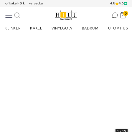
Kakel- & klinkervecka
4.8
4.6
0
KLINKER
KAKEL
VINYLGOLV
BADRUM
UTOMHUS
Item
1
of
15
1
/ 15