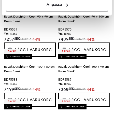
🥇 TOPPDESIGN 2025
RAVAK
Anpassa
SUPER DEALS
🥇 TOPPDESIGN 2025
Ravak Duschhörn
Cool!
90 + 90 cm
Ravak Duschhörn
Cool!
90 + 100 cm
Krom Blank
Krom Blank
BDR5569
BDR5570
Yta:
Yta:
Blank
Blank
SEK
SEK
7257
7409
-44%
-44%
SEK
SEK
13039
13316
LÄGG I VARUKORG
LÄGG I VARUKORG
RAVAK
RAVAK
🥇 TOPPDESIGN 2025
🥇 TOPPDESIGN 2025
Ravak Duschhörn
Cool!
100 + 80 cm
Ravak Duschhörn
Cool!
100 + 90 cm
Krom Blank
Krom Blank
BDR5588
BDR5589
Yta:
Yta:
Blank
Blank
SEK
SEK
7199
7368
-44%
-44%
SEK
SEK
12938
13241
LÄGG I VARUKORG
LÄGG I VARUKORG
RAVAK
RAVAK
🥇 TOPPDESIGN 2025
🥇 TOPPDESIGN 2025