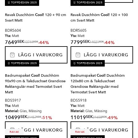
🥇 TOPPDESIGN 2025
🥇 TOPPDESIGN 2025
Ravak Duschhörn
Cool!
120 + 90 cm
Ravak Duschhörn
Cool!
120 + 100
Svart Matt
cm Svart Matt
BDR5604
BDR5605
Yta:
Yta:
Matt
Matt
SEK
SEK
7649
7799
-44%
-44%
SEK
SEK
13744
14021
LÄGG I VARUKORG
LÄGG I VARUKORG
🥇 TOPPDESIGN 2025
🥇 TOPPDESIGN 2025
Badrumspaket
Cool!
Duschhörn
Badrumspaket
Cool!
Duschhörn
90x90 cm & Takduschset Grandiose
120x80 cm & Takduschset
Rektangulär med Termostat Svart
Grandiose Rektangulär med
Matt
Termostat Svart Matt
BDS5917
BDS5918
Yta:
Yta:
Matt
Matt
Material:
Material:
Glas, Mässing
Glas, Mässing
SEK
SEK
10499
11019
-51%
-49%
SEK
SEK
21457
21658
LÄGG I VARUKORG
LÄGG I VARUKORG
RAVAK
RAVAK