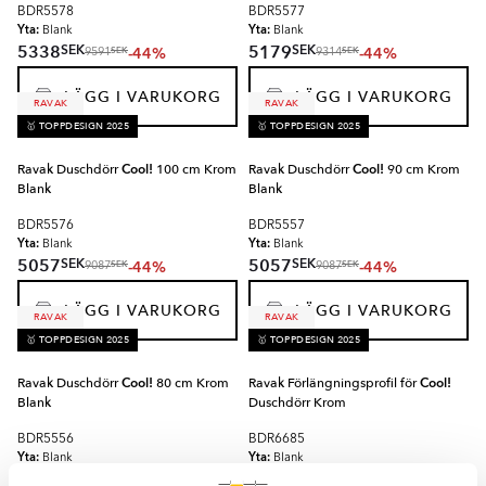
BDR5578
BDR5577
Yta:
Yta:
Blank
Blank
SEK
SEK
5338
5179
-44%
-44%
SEK
SEK
9591
9314
LÄGG I VARUKORG
LÄGG I VARUKORG
RAVAK
RAVAK
🥇 TOPPDESIGN 2025
🥇 TOPPDESIGN 2025
Ravak Duschdörr
Cool!
100 cm Krom
Ravak Duschdörr
Cool!
90 cm Krom
Blank
Blank
BDR5576
BDR5557
Yta:
Yta:
Blank
Blank
SEK
SEK
5057
5057
-44%
-44%
SEK
SEK
9087
9087
LÄGG I VARUKORG
LÄGG I VARUKORG
RAVAK
RAVAK
🥇 TOPPDESIGN 2025
🥇 TOPPDESIGN 2025
Ravak Duschdörr
Cool!
80 cm Krom
Ravak Förlängningsprofil för
Cool!
Blank
Duschdörr Krom
BDR5556
BDR6685
Yta:
Yta:
Blank
Blank
Material:
SEK
4859
-44%
Kraftigt Aluminium
SEK
8735