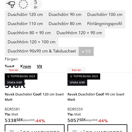
Duschdörr 120 cm
Duschdörr 90 cm
Duschdörr 100 cm
Duschdörr 110 cm
Duschdörr 80 cm
Förlängningsprofil
Duschhörn 80 + 90 cm
Duschhörn 120 + 90 cm
Duschhörn 120 + 100 cm
+ 13
Duschhörn 90x90 cm & Takduschset
Färger:
Svart
Krom
Vit
RAVAK
RAVAK
🥇 TOPPDESIGN 2025
🥇 TOPPDESIGN 2025
Svart
SPARA MER
SPARA MER
Ravak Duschdörr
Cool!
120 cm Svart
Ravak Duschdörr
Cool!
90 cm Svart
Matt
Matt
BDR5581
BDR5559
Yta:
Yta:
Matt
Matt
SEK
SEK
5338
5057
-44%
-44%
SEK
SEK
9591
9087