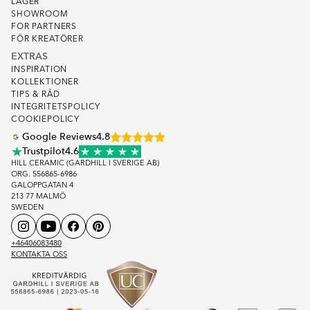
LAGER
SHOWROOM
FOR PARTNERS
FÖR KREATÖRER
EXTRAS
INSPIRATION
KOLLEKTIONER
TIPS & RÅD
INTEGRITETSPOLICY
COOKIEPOLICY
Google Reviews
4.8
Trustpilot
4.6
HILL CERAMIC (GARDHILL I SVERIGE AB)
ORG. 556865-6986
GALOPPGATAN 4
213 77 MALMÖ
SWEDEN
+46406083480
KONTAKTA OSS