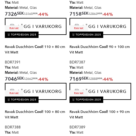
Yta:
Yta:
Matt
Matt
Material:
Material:
Metal, Glas
Metal, Glas
SEK
SEK
7326
7158
-44%
-44%
SEK
SEK
13165
12863
LÄGG I VARUKORG
LÄGG I VARUKORG
RAVAK
RAVAK
🥇 TOPPDESIGN 2025
🥇 TOPPDESIGN 2025
Ravak Duschhörn
Cool!
110 + 80 cm
Ravak Duschhörn
Cool!
90 + 100 cm
Vit Matt
Vit Matt
BDR7391
BDR7387
Yta:
Yta:
Matt
Matt
Material:
Material:
Metal, Glas
Metal, Glas
SEK
SEK
7046
7169
-44%
-44%
SEK
SEK
12662
12888
LÄGG I VARUKORG
LÄGG I VARUKORG
RAVAK
RAVAK
🥇 TOPPDESIGN 2025
🥇 TOPPDESIGN 2025
Ravak Duschhörn
Cool!
100 + 80 cm
Ravak Duschhörn
Cool!
100 + 90 cm
Vit Matt
Vit Matt
BDR7388
BDR7389
Yta:
Yta:
Matt
Matt