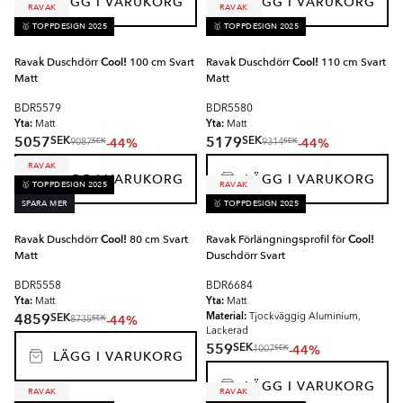
LÄGG I VARUKORG
LÄGG I VARUKORG
RAVAK
RAVAK
🥇 TOPPDESIGN 2025
🥇 TOPPDESIGN 2025
Ravak Duschdörr
Cool!
100 cm Svart
Ravak Duschdörr
Cool!
110 cm Svart
Matt
Matt
BDR5579
BDR5580
Yta:
Yta:
Matt
Matt
SEK
SEK
5057
5179
-44%
-44%
SEK
SEK
9087
9314
RAVAK
LÄGG I VARUKORG
LÄGG I VARUKORG
🥇 TOPPDESIGN 2025
RAVAK
SPARA MER
🥇 TOPPDESIGN 2025
Ravak Duschdörr
Cool!
80 cm Svart
Ravak Förlängningsprofil för
Cool!
Matt
Duschdörr Svart
BDR5558
BDR6684
Yta:
Yta:
Matt
Matt
Material:
SEK
4859
-44%
Tjockväggig Aluminium,
SEK
8735
Lackerad
SEK
559
-44%
SEK
1007
LÄGG I VARUKORG
LÄGG I VARUKORG
RAVAK
RAVAK