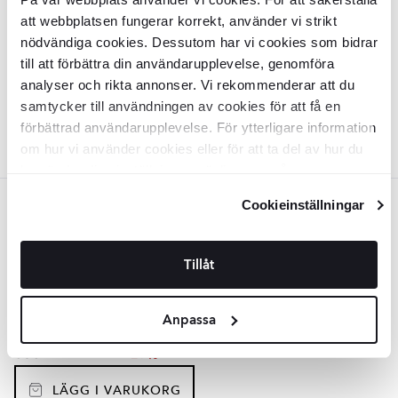
KLR2089
att webbplatsen fungerar korrekt, använder vi strikt
Yta:
Blank
nödvändiga cookies. Dessutom har vi cookies som bidrar
Kant:
Rund
Material:
Granitkeramik
till att förbättra din användarupplevelse, genomföra
2
SEK
/
m
888
-24%
2
SEK
/
m
1176
analyser och rikta annonser. Vi rekommenderar att du
samtycker till användningen av cookies för att få en
LÄGG I VARUKORG
förbättrad användarupplevelse. För ytterligare information
om hur vi använder cookies eller för att ta del av hur du
kan ändra dina inställningar, vänligen se vår
Integritetspolicy
och
Cookiepolicy
.
Cookieinställningar
Beige
Kakel
Delta
Beige 33x33 cm
Tillåt
KLR2087
Yta:
Matt
Anpassa
Kant:
Rund
Material:
Granitkeramik
2
SEK
/
m
838
-25%
2
SEK
/
m
1111
LÄGG I VARUKORG