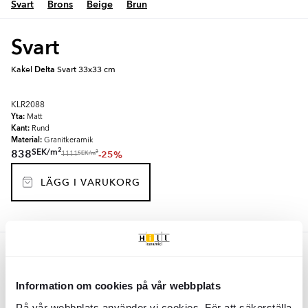
Svart
Brons
Beige
Brun
Svart
Kakel
Delta
Svart 33x33 cm
KLR2088
Yta:
Matt
Kant:
Rund
Material:
Granitkeramik
2
SEK
/
m
838
-25%
2
SEK
/
m
1111
LÄGG I VARUKORG
Brons
Kakel
Delta
Brons 33x33 cm
Information om cookies på vår webbplats
På vår webbplats använder vi cookies. För att säkerställa