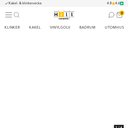
Kakel- & klinkervecka
4.8
4.6
0
KLINKER
KAKEL
VINYLGOLV
BADRUM
UTOMHUS
Item
1
of
4
1
/ 4