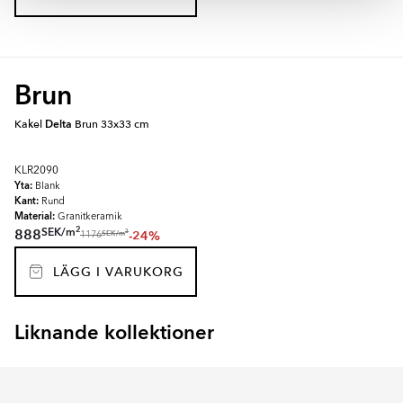
Brun
Kakel
Delta
Brun 33x33 cm
KLR2090
Yta:
Blank
Kant:
Rund
Material:
Granitkeramik
2
SEK
/
m
888
-24%
2
SEK
/
m
1176
LÄGG I VARUKORG
Liknande kollektioner
METRO FASAT
PREMIUM BISELAD
Item
1
of