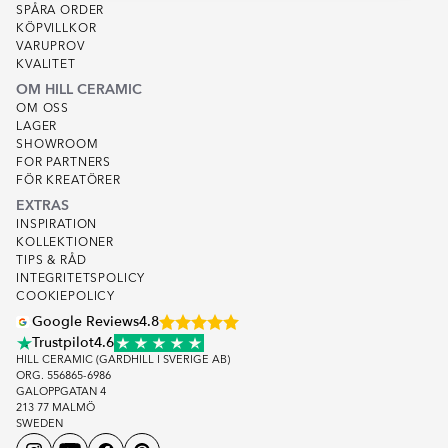
SPÅRA ORDER
KÖPVILLKOR
VARUPROV
KVALITET
OM HILL CERAMIC
OM OSS
LAGER
SHOWROOM
FOR PARTNERS
FÖR KREATÖRER
EXTRAS
INSPIRATION
KOLLEKTIONER
TIPS & RÅD
INTEGRITETSPOLICY
COOKIEPOLICY
Google Reviews
4.8
Trustpilot
4.6
HILL CERAMIC (GARDHILL I SVERIGE AB)
ORG. 556865-6986
GALOPPGATAN 4
213 77 MALMÖ
SWEDEN