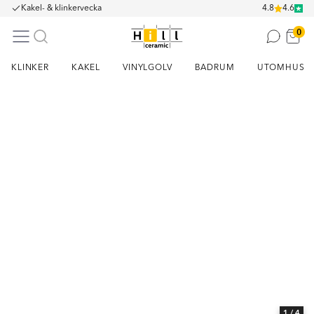
Kakel- & klinkervecka
4.8
4.6
0
KLINKER
KAKEL
VINYLGOLV
BADRUM
UTOMHUS
Item
1
of
4
1
/ 4