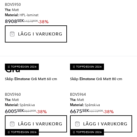
BDV5950
Yta:
Matt
Material:
HPL-laminat
SEK
8908
-38%
SEK
14378
LÄGG I VARUKORG
Grå
🥇 TOPPDESIGN 2026
🥇 TOPPDESIGN 2026
Skåp
Elmstone
Grå Matt 60 cm
Skåp
Elmstone
Grå Matt 80 cm
BDV5960
BDV5964
Yta:
Yta:
Matt
Matt
Material:
Material:
Spånskiva
Spånskiva
SEK
SEK
6005
6675
-38%
-38%
SEK
SEK
9694
10775
LÄGG I VARUKORG
LÄGG I VARUKORG
🥇 TOPPDESIGN 2026
🥇 TOPPDESIGN 2026