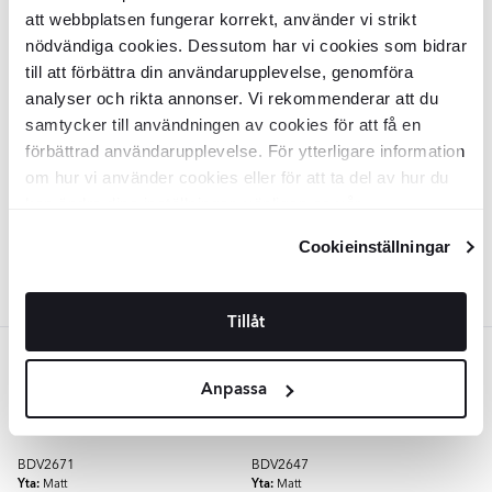
LÄGG I VARUKORG
LÄGG I VARUKORG
att webbplatsen fungerar korrekt, använder vi strikt
🥇 TOPPDESIGN 2026
🥇 TOPPDESIGN 2026
nödvändiga cookies. Dessutom har vi cookies som bidrar
till att förbättra din användarupplevelse, genomföra
Skåp
Elmstone
Vit Matt 60 cm
Bänkskiva
Elmstone
Opal Matt 60
analyser och rikta annonser. Vi rekommenderar att du
cm
samtycker till användningen av cookies för att få en
BDV2645
BDV5948
förbättrad användarupplevelse. För ytterligare information
Yta:
Yta:
Matt
Matt
om hur vi använder cookies eller för att ta del av hur du
Material:
Material:
Spånskiva
HPL-laminat
SEK
SEK
6309
8908
-35%
-38%
kan ändra dina inställningar, vänligen se vår
SEK
SEK
9694
14378
Integritetspolicy
och
Cookiepolicy
.
LÄGG I VARUKORG
LÄGG I VARUKORG
Cookieinställningar
Tillåt
Grön
🥇 TOPPDESIGN 2026
🥇 TOPPDESIGN 2026
Anpassa
Skåp
Elmstone
Grön Matt 100 cm
Skåp
Elmstone
Grön Matt 60 cm
BDV2671
BDV2647
Yta:
Yta:
Matt
Matt