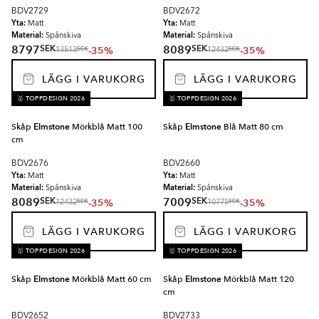
BDV2729
BDV2672
Yta:
Yta:
Matt
Matt
Material:
Material:
Spånskiva
Spånskiva
SEK
SEK
8797
8089
-35%
-35%
SEK
SEK
13513
12432
LÄGG I VARUKORG
LÄGG I VARUKORG
🥇 TOPPDESIGN 2026
🥇 TOPPDESIGN 2026
Skåp
Elmstone
Mörkblå Matt 100
Skåp
Elmstone
Blå Matt 80 cm
cm
BDV2676
BDV2660
Yta:
Yta:
Matt
Matt
Material:
Material:
Spånskiva
Spånskiva
SEK
SEK
8089
7009
-35%
-35%
SEK
SEK
12432
10775
LÄGG I VARUKORG
LÄGG I VARUKORG
🥇 TOPPDESIGN 2026
🥇 TOPPDESIGN 2026
Skåp
Elmstone
Mörkblå Matt 60 cm
Skåp
Elmstone
Mörkblå Matt 120
cm
BDV2652
BDV2733