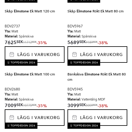
Skåp
Elmstone
Ek Matt 120 cm
Skåp
Elmstone
Rökt Ek Matt 80 cm
BDV2737
BDV5967
Yta:
Yta:
Matt
Matt
Material:
Material:
Spånskiva
Spånskiva
SEK
SEK
7625
5689
-35%
-38%
SEK
SEK
11712
9189
LÄGG I VARUKORG
LÄGG I VARUKORG
🥇 TOPPDESIGN 2026
🥇 TOPPDESIGN 2026
Skåp
Elmstone
Ek Matt 100 cm
Bänkskiva
Elmstone
Rökt Ek Matt 80
cm
BDV2680
BDV5945
Yta:
Yta:
Matt
Matt
Material:
Material:
Spånskiva
Vattentålig MDF
SEK
SEK
7009
3099
-35%
-38%
SEK
SEK
10775
5009
LÄGG I VARUKORG
LÄGG I VARUKORG
🥇 TOPPDESIGN 2026
🥇 TOPPDESIGN 2026