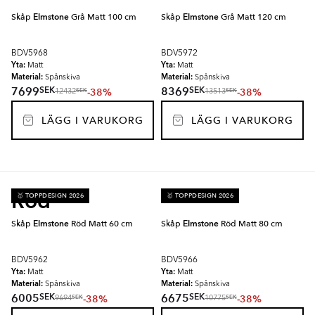
Skåp
Elmstone
Grå Matt 100 cm
Skåp
Elmstone
Grå Matt 120 cm
BDV5968
BDV5972
Yta:
Yta:
Matt
Matt
Material:
Material:
Spånskiva
Spånskiva
SEK
SEK
7699
8369
-38%
-38%
SEK
SEK
12432
13513
LÄGG I VARUKORG
LÄGG I VARUKORG
Röd
🥇 TOPPDESIGN 2026
🥇 TOPPDESIGN 2026
Skåp
Elmstone
Röd Matt 60 cm
Skåp
Elmstone
Röd Matt 80 cm
BDV5962
BDV5966
Yta:
Yta:
Matt
Matt
Material:
Material:
Spånskiva
Spånskiva
SEK
SEK
6005
6675
-38%
-38%
SEK
SEK
9694
10775