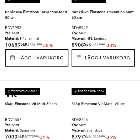
Bänkskiva
Elmstone
Traventino Matt
Bänkskiva
Elmstone
Traventino Matt
80 cm
60 cm
BDV5952
BDV5949
Yta:
Yta:
Matt
Matt
Material:
Material:
HPL-laminat
HPL-laminat
SEK
SEK
10689
8908
-38%
-38%
SEK
SEK
17261
14378
LÄGG I VARUKORG
LÄGG I VARUKORG
Vit
🥇 TOPPDESIGN 2026
🥇 TOPPDESIGN 2026
Skåp
Elmstone
Vit Matt 80 cm
Skåp
Elmstone
Vit Matt 120 cm
BDV2657
BDV2726
Yta:
Yta:
Matt
Matt
Material:
Material:
Spånskiva
Spånskiva
SEK
SEK
7009
8797
-35%
-35%
SEK
SEK
10775
13513