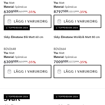
Yta:
Yta:
Matt
Matt
Material:
Material:
Spånskiva
Spånskiva
SEK
SEK
6309
8797
-35%
-35%
SEK
SEK
9694
13513
LÄGG I VARUKORG
LÄGG I VARUKORG
🥇 TOPPDESIGN 2026
🥇 TOPPDESIGN 2026
Skåp
Elmstone
Blå Matt 60 cm
Skåp
Elmstone
Mörkblå Matt 80 cm
BDV2648
BDV2664
Yta:
Yta:
Matt
Matt
Material:
Material:
Spånskiva
Spånskiva
SEK
SEK
6309
7009
-35%
-35%
SEK
SEK
9694
10775
LÄGG I VARUKORG
LÄGG I VARUKORG
Svart
🥇 TOPPDESIGN 2026
🥇 TOPPDESIGN 2026