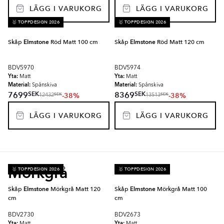
LÄGG I VARUKORG
LÄGG I VARUKORG
🥇 TOPPDESIGN 2026
🥇 TOPPDESIGN 2026
Skåp
Elmstone
Röd Matt 100 cm
Skåp
Elmstone
Röd Matt 120 cm
BDV5970
BDV5974
Yta:
Yta:
Matt
Matt
Material:
Material:
Spånskiva
Spånskiva
SEK
SEK
7699
8369
-38%
-38%
SEK
SEK
12432
13513
LÄGG I VARUKORG
LÄGG I VARUKORG
Mörkgrå
🥇 TOPPDESIGN 2026
🥇 TOPPDESIGN 2026
Skåp
Elmstone
Mörkgrå Matt 120
Skåp
Elmstone
Mörkgrå Matt 100
cm
cm
BDV2730
BDV2673
Yta:
Yta:
Matt
Matt