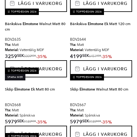
LÄGG I VARUKORG
LÄGG I VARUKORG
🥇 TOPPDESIGN 2026
🥇 TOPPDESIGN 2026
Bänkskiva
Elmstone
Walnut Matt 80
Bänkskiva
Elmstone
Ek Matt 120 cm
cm
BDV2635
BDV2644
Yta:
Yta:
Matt
Matt
Material:
Material:
Vattentålig MDF
Vattentålig MDF
SEK
SEK
3259
4199
-35%
-35%
SEK
SEK
5009
6451
LÄGG I VARUKORG
LÄGG I VARUKORG
🥇 TOPPDESIGN 2026
SPARA MER
🥇 TOPPDESIGN 2026
Skåp
Elmstone
Ek Matt 80 cm
Skåp
Elmstone
Walnut Matt 80 cm
BDV2668
BDV2667
Yta:
Yta:
Matt
Matt
Material:
Material:
Spånskiva
Spånskiva
SEK
SEK
5979
5979
-35%
-35%
SEK
SEK
9189
9189
LÄGG I VARUKORG
LÄGG I VARUKORG
🥇 TOPPDESIGN 2026