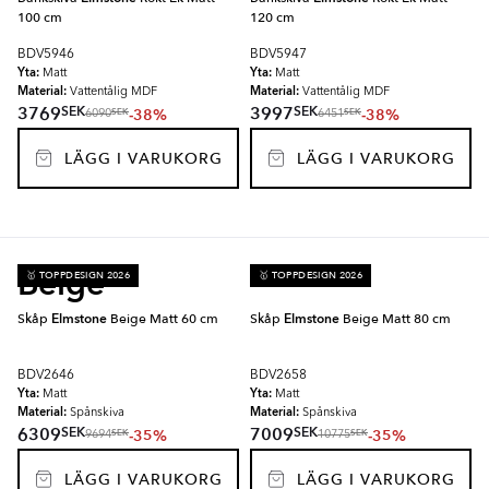
100 cm
120 cm
BDV5946
BDV5947
Yta:
Yta:
Matt
Matt
Material:
Material:
Vattentålig MDF
Vattentålig MDF
SEK
SEK
3769
3997
-38%
-38%
SEK
SEK
6090
6451
LÄGG I VARUKORG
LÄGG I VARUKORG
Beige
🥇 TOPPDESIGN 2026
🥇 TOPPDESIGN 2026
Skåp
Elmstone
Beige Matt 60 cm
Skåp
Elmstone
Beige Matt 80 cm
BDV2646
BDV2658
Yta:
Yta:
Matt
Matt
Material:
Material:
Spånskiva
Spånskiva
SEK
SEK
6309
7009
-35%
-35%
SEK
SEK
9694
10775
LÄGG I VARUKORG
LÄGG I VARUKORG