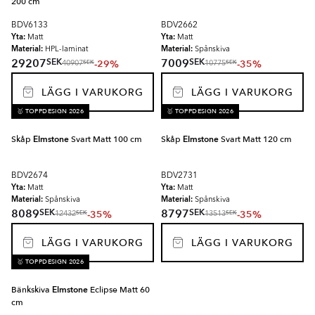
200 cm
BDV6133
BDV2662
Yta:
Yta:
Matt
Matt
Material:
Material:
HPL-laminat
Spånskiva
SEK
SEK
29207
7009
-29%
-35%
SEK
SEK
40907
10775
LÄGG I VARUKORG
LÄGG I VARUKORG
🥇 TOPPDESIGN 2026
🥇 TOPPDESIGN 2026
Skåp
Elmstone
Svart Matt 100 cm
Skåp
Elmstone
Svart Matt 120 cm
BDV2674
BDV2731
Yta:
Yta:
Matt
Matt
Material:
Material:
Spånskiva
Spånskiva
SEK
SEK
8089
8797
-35%
-35%
SEK
SEK
12432
13513
LÄGG I VARUKORG
LÄGG I VARUKORG
🥇 TOPPDESIGN 2026
Bänkskiva
Elmstone
Eclipse Matt 60
cm