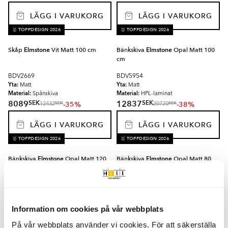
LÄGG I VARUKORG
LÄGG I VARUKORG
🥇 TOPPDESIGN 2026
🥇 TOPPDESIGN 2026
Skåp
Elmstone
Vit Matt 100 cm
Bänkskiva
Elmstone
Opal Matt 100
cm
BDV2669
BDV5954
Yta:
Yta:
Matt
Matt
Material:
Material:
Spånskiva
HPL-laminat
SEK
SEK
8089
12837
-35%
-38%
SEK
SEK
12432
20720
LÄGG I VARUKORG
LÄGG I VARUKORG
🥇 TOPPDESIGN 2026
🥇 TOPPDESIGN 2026
Bänkskiva
Elmstone
Opal Matt 120
Bänkskiva
Elmstone
Opal Matt 80
cm
cm
BDV5957
BDV5951
Yta:
Yta:
Matt
Matt
Material:
Material:
HPL-laminat
HPL-laminat
Information om cookies på vår webbplats
SEK
SEK
14709
10689
-38%
-38%
SEK
SEK
23747
17261
På vår webbplats använder vi cookies. För att säkerställa