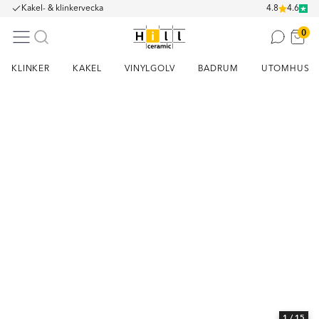
Kakel- & klinkervecka
4.8
4.6
0
KLINKER
KAKEL
VINYLGOLV
BADRUM
UTOMHUS
Item
1
of
15
1
/ 15