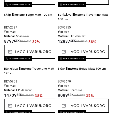
🥇 TOPPDESIGN 2026
🥇 TOPPDESIGN 2026
Skåp
Elmstone
Beige Matt 120 cm
Bänkskiva
Elmstone
Traventino Matt
100 cm
BDV2727
BDV5955
Yta:
Yta:
Matt
Matt
Material:
Material:
Spånskiva
HPL-laminat
SEK
SEK
8797
12837
-35%
-38%
SEK
SEK
13513
20720
LÄGG I VARUKORG
LÄGG I VARUKORG
🥇 TOPPDESIGN 2026
🥇 TOPPDESIGN 2026
Bänkskiva
Elmstone
Traventino Matt
Skåp
Elmstone
Beige Matt 100 cm
120 cm
BDV5958
BDV2670
Yta:
Yta:
Matt
Matt
Material:
Material:
HPL-laminat
Spånskiva
SEK
SEK
14709
8089
-38%
-35%
SEK
SEK
23747
12432
LÄGG I VARUKORG
LÄGG I VARUKORG
🥇 TOPPDESIGN 2026
🥇 TOPPDESIGN 2026