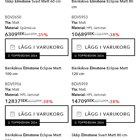
Skåp
Elmstone
Svart Matt 60 cm
Bänkskiva
Elmstone
Eclipse Matt 80
cm
BDV2650
BDV5953
Yta:
Yta:
Matt
Matt
Material:
Material:
Spånskiva
HPL-laminat
SEK
SEK
6309
10689
-35%
-38%
SEK
SEK
9694
17261
LÄGG I VARUKORG
LÄGG I VARUKORG
🥇 TOPPDESIGN 2026
🥇 TOPPDESIGN 2026
Bänkskiva
Elmstone
Eclipse Matt
Bänkskiva
Elmstone
Eclipse Matt
100 cm
120 cm
BDV5956
BDV5959
Yta:
Yta:
Matt
Matt
Material:
Material:
HPL-laminat
HPL-laminat
SEK
SEK
12837
14709
-38%
-38%
SEK
SEK
20720
23747
LÄGG I VARUKORG
LÄGG I VARUKORG
🥇 TOPPDESIGN 2026
🥇 TOPPDESIGN 2026
Bänkskiva
Elmstone
Eclipse Matt
Skåp
Elmstone
Svart Matt 80 cm