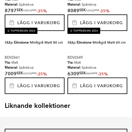
Material:
Material:
Spånskiva
Spånskiva
SEK
SEK
8797
8089
-35%
-35%
SEK
SEK
13513
12432
LÄGG I VARUKORG
LÄGG I VARUKORG
🥇 TOPPDESIGN 2026
🥇 TOPPDESIGN 2026
Skåp
Elmstone
Mörkgrå Matt 80 cm
Skåp
Elmstone
Mörkgrå Matt 60 cm
BDV2661
BDV2649
Yta:
Yta:
Matt
Matt
Material:
Material:
Spånskiva
Spånskiva
SEK
SEK
7009
6309
-35%
-35%
SEK
SEK
10775
9694
LÄGG I VARUKORG
LÄGG I VARUKORG
Liknande kollektioner
EKSKÄR TOPS
OMNI
Item
1
of