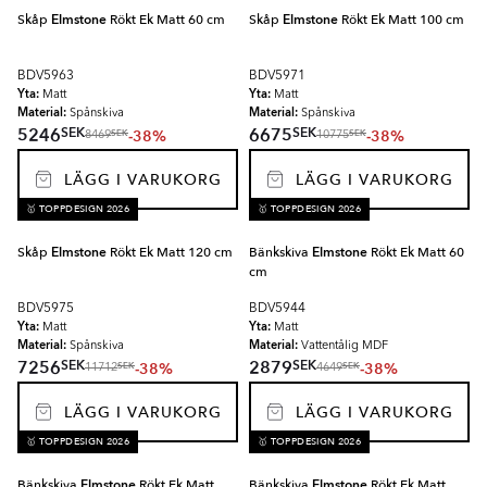
Skåp
Elmstone
Rökt Ek Matt 60 cm
Skåp
Elmstone
Rökt Ek Matt 100 cm
BDV5963
BDV5971
Yta:
Yta:
Matt
Matt
Material:
Material:
Spånskiva
Spånskiva
SEK
SEK
5246
6675
-38%
-38%
SEK
SEK
8469
10775
LÄGG I VARUKORG
LÄGG I VARUKORG
🥇 TOPPDESIGN 2026
🥇 TOPPDESIGN 2026
Skåp
Elmstone
Rökt Ek Matt 120 cm
Bänkskiva
Elmstone
Rökt Ek Matt 60
cm
BDV5975
BDV5944
Yta:
Yta:
Matt
Matt
Material:
Material:
Spånskiva
Vattentålig MDF
SEK
SEK
7256
2879
-38%
-38%
SEK
SEK
11712
4649
LÄGG I VARUKORG
LÄGG I VARUKORG
🥇 TOPPDESIGN 2026
🥇 TOPPDESIGN 2026
Bänkskiva
Elmstone
Rökt Ek Matt
Bänkskiva
Elmstone
Rökt Ek Matt