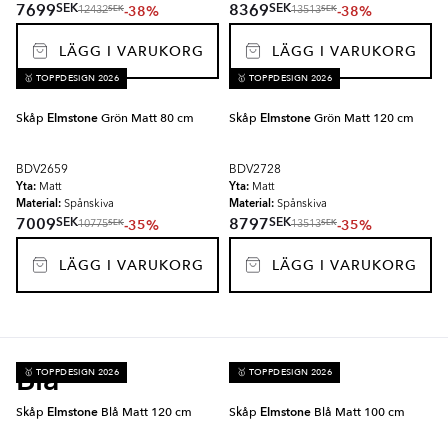
SEK
SEK
7699
8369
-38%
-38%
SEK
SEK
12432
13513
LÄGG I VARUKORG
LÄGG I VARUKORG
🥇 TOPPDESIGN 2026
🥇 TOPPDESIGN 2026
Skåp
Elmstone
Grön Matt 80 cm
Skåp
Elmstone
Grön Matt 120 cm
BDV2659
BDV2728
Yta:
Yta:
Matt
Matt
Material:
Material:
Spånskiva
Spånskiva
SEK
SEK
7009
8797
-35%
-35%
SEK
SEK
10775
13513
LÄGG I VARUKORG
LÄGG I VARUKORG
Blå
🥇 TOPPDESIGN 2026
🥇 TOPPDESIGN 2026
Skåp
Elmstone
Blå Matt 120 cm
Skåp
Elmstone
Blå Matt 100 cm