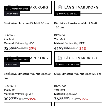
LÄGG I VARUKORG
LÄGG I VARUKORG
🥇 TOPPDESIGN 2026
SPARA MER
🥇 TOPPDESIGN 2026
Bänkskiva
Elmstone
Ek Matt 80 cm
Bänkskiva
Elmstone
Walnut Matt
120 cm
BDV2636
BDV2643
Yta:
Yta:
Matt
Matt
Material:
Material:
Vattentålig MDF
Vattentålig MDF
SEK
SEK
3259
4199
-35%
-35%
SEK
SEK
5009
6451
LÄGG I VARUKORG
LÄGG I VARUKORG
🥇 TOPPDESIGN 2026
SPARA MER
🥇 TOPPDESIGN 2026
Bänkskiva
Elmstone
Walnut Matt 60
Skåp
Elmstone
Walnut Matt 120 cm
cm
BDV2631
BDV2736
Yta:
Yta:
Matt
Matt
Material:
Material:
Vattentålig MDF
Spånskiva
SEK
SEK
3027
7625
-35%
-35%
SEK
SEK
4649
11712