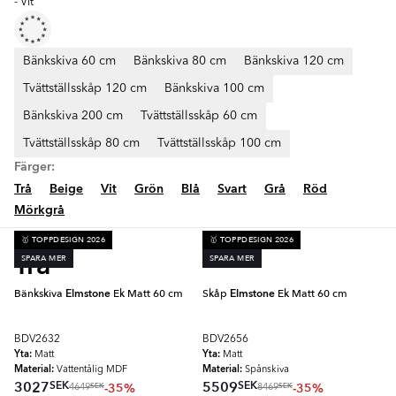
- Vit
Bänkskiva 60 cm
Bänkskiva 80 cm
Bänkskiva 120 cm
Tvättställsskåp 120 cm
Bänkskiva 100 cm
Bänkskiva 200 cm
Tvättställsskåp 60 cm
Tvättställsskåp 80 cm
Tvättställsskåp 100 cm
Färger:
Trå
Beige
Vit
Grön
Blå
Svart
Grå
Röd
Mörkgrå
🥇 TOPPDESIGN 2026
🥇 TOPPDESIGN 2026
Trå
SPARA MER
SPARA MER
Bänkskiva
Elmstone
Ek Matt 60 cm
Skåp
Elmstone
Ek Matt 60 cm
BDV2632
BDV2656
Yta:
Yta:
Matt
Matt
Material:
Material:
Vattentålig MDF
Spånskiva
SEK
SEK
3027
5509
-35%
-35%
SEK
SEK
4649
8469