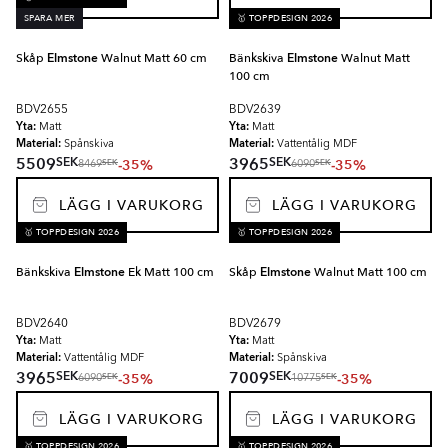
SPARA MER
🥇 TOPPDESIGN 2026
Skåp
Elmstone
Walnut Matt 60 cm
Bänkskiva
Elmstone
Walnut Matt
100 cm
BDV2655
BDV2639
Yta:
Yta:
Matt
Matt
Material:
Material:
Spånskiva
Vattentålig MDF
SEK
SEK
5509
3965
-35%
-35%
SEK
SEK
8469
6090
LÄGG I VARUKORG
LÄGG I VARUKORG
🥇 TOPPDESIGN 2026
🥇 TOPPDESIGN 2026
Bänkskiva
Elmstone
Ek Matt 100 cm
Skåp
Elmstone
Walnut Matt 100 cm
BDV2640
BDV2679
Yta:
Yta:
Matt
Matt
Material:
Material:
Vattentålig MDF
Spånskiva
SEK
SEK
3965
7009
-35%
-35%
SEK
SEK
6090
10775
LÄGG I VARUKORG
LÄGG I VARUKORG
🥇 TOPPDESIGN 2026
🥇 TOPPDESIGN 2026