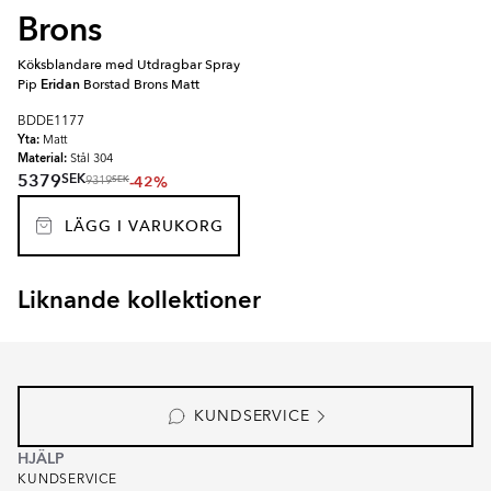
Brons
Köksblandare med Utdragbar Spray
Pip
Eridan
Borstad Brons Matt
BDDE1177
Yta:
Matt
Material:
Stål 304
SEK
5379
-42%
SEK
9319
LÄGG I VARUKORG
Liknande kollektioner
ORVIANE
Item
1
of
1
KUNDSERVICE
HJÄLP
KUNDSERVICE