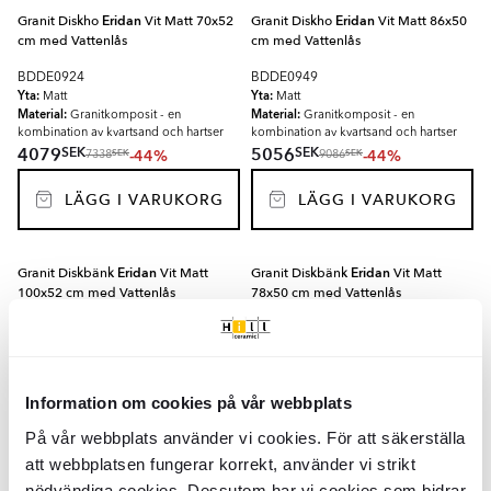
Granit Diskho
Eridan
Vit Matt 70x52
Granit Diskho
Eridan
Vit Matt 86x50
cm med Vattenlås
cm med Vattenlås
BDDE0924
BDDE0949
Yta:
Yta:
Matt
Matt
Material:
Material:
Granitkomposit - en
Granitkomposit - en
kombination av kvartsand och hartser
kombination av kvartsand och hartser
SEK
SEK
4079
5056
-44%
-44%
SEK
SEK
7338
9086
LÄGG I VARUKORG
LÄGG I VARUKORG
Granit Diskbänk
Eridan
Vit Matt
Granit Diskbänk
Eridan
Vit Matt
100x52 cm med Vattenlås
78x50 cm med Vattenlås
BDDE0934
BDDE0929
Yta:
Yta:
Matt
Matt
Material:
Material:
Granitkomposit - en
Granitkomposit - en
kombination av kvartsand och hartser
kombination av kvartsand och hartser
Information om cookies på vår webbplats
SEK
SEK
4569
4569
-44%
-44%
SEK
SEK
8212
8212
På vår webbplats använder vi cookies. För att säkerställa
LÄGG I VARUKORG
LÄGG I VARUKORG
att webbplatsen fungerar korrekt, använder vi strikt
SPARA MER
nödvändiga cookies. Dessutom har vi cookies som bidrar