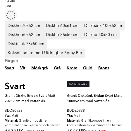
- Guld
- Vit
Diskho 70x52 cm
Diskho 60x61 cm
Diskbänk 100x52cm
Diskho 60x52 cm
Diskho 86x50 cm
Diskho 40x50 cm
Diskbänk 78x50 cm
Köksblandare med Utdragbar Spray Pip
Färger:
Svart
Vit
Mörkgrå
Grå
Krom
Guld
Brons
Svart
SUPER DEALS
Granit Diskho
Eridan
Svart Matt
Granit Diskbänk
Eridan
Svart Matt
70x52 cm med Vattenlås
100x52 cm med Vattenlås
BDDE0928
BDDE0938
Yta:
Yta:
Matt
Matt
Material:
Material:
Granitkomposit - en
Granitkomposit - en
kombination av kvartsand och hartser
kombination av kvartsand och hartser
SEK
SEK
SEK
SEK