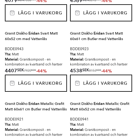
4079
4569
-44%
-44%
7338
8212
LÄGG I VARUKORG
LÄGG I VARUKORG
Granit Diskho
Eridan
Svart Matt
Granit Diskho
Eridan
Svart Matt
60x52 cm med Vattenlås
60x61 cm Butler med Vattenlås
BDDE0943
BDDE0923
Yta:
Yta:
Matt
Matt
Material:
Material:
Granitkomposit - en
Granitkomposit - en
kombination av kvartsand och hartser
kombination av kvartsand och hartser
SEK
SEK
4407
4538
-44%
-44%
SEK
SEK
7920
8153
LÄGG I VARUKORG
LÄGG I VARUKORG
Granit Diskho
Eridan
Metallic Grafit
Granit Diskho
Eridan
Metallic Grafit
Matt 60x61 cm Butler med Vattenlås
Matt 60x52 cm med Vattenlås
BDDE0921
BDDE0941
Yta:
Yta:
Matt
Matt
Material:
Material:
Granitkomposit - en
Granitkomposit - en
kombination av kvartsand och hartser
kombination av kvartsand och hartser