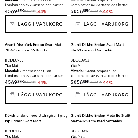
Material:
Material:
Granitkomposit - en
Granitkomposit - en
kombination av kvartsand och hartser
kombination av kvartsand och hartser
SEK
SEK
4569
5056
-44%
-44%
SEK
SEK
8212
9086
LÄGG I VARUKORG
LÄGG I VARUKORG
Granit Diskbänk
Eridan
Svart Matt
Granit Diskho
Eridan
Svart Matt
78x50 cm med Vattenlås
86x50 cm med Vattenlås
BDDE0933
BDDE0953
Yta:
Yta:
Matt
Matt
Material:
Material:
Granitkomposit - en
Granitkomposit - en
kombination av kvartsand och hartser
kombination av kvartsand och hartser
SEK
SEK
4569
5056
-44%
-44%
SEK
SEK
8212
9086
LÄGG I VARUKORG
LÄGG I VARUKORG
Köksblandare med Utdragbar Spray
Granit Diskho
Eridan
Metallic Grafit
Pip
Eridan
Svart Matt
Matt 40x50 cm med Vattenlås
BDDE1175
BDDE0916
Yta:
Yta:
Matt
Matt