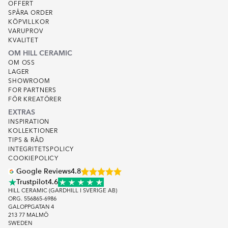
OFFERT
SPÅRA ORDER
KÖPVILLKOR
VARUPROV
KVALITET
OM HILL CERAMIC
OM OSS
LAGER
SHOWROOM
FOR PARTNERS
FÖR KREATÖRER
EXTRAS
INSPIRATION
KOLLEKTIONER
TIPS & RÅD
INTEGRITETSPOLICY
COOKIEPOLICY
Google Reviews
4.8
Trustpilot
4.6
HILL CERAMIC (GARDHILL I SVERIGE AB)
ORG. 556865-6986
GALOPPGATAN 4
213 77 MALMÖ
SWEDEN