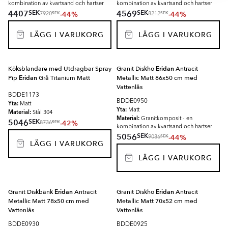
kombination av kvartsand och hartser
kombination av kvartsand och hartser
SEK
SEK
4407
4569
-44%
-44%
SEK
SEK
7920
8212
LÄGG I VARUKORG
LÄGG I VARUKORG
Köksblandare med Utdragbar Spray
Granit Diskho
Eridan
Antracit
Pip
Eridan
Grå Titanium Matt
Metallic Matt 86x50 cm med
Vattenlås
BDDE1173
BDDE0950
Yta:
Matt
Yta:
Matt
Material:
Stål 304
Material:
Granitkomposit - en
SEK
5046
-42%
SEK
8736
kombination av kvartsand och hartser
SEK
5056
-44%
SEK
9086
LÄGG I VARUKORG
LÄGG I VARUKORG
Granit Diskbänk
Eridan
Antracit
Granit Diskho
Eridan
Antracit
Metallic Matt 78x50 cm med
Metallic Matt 70x52 cm med
Vattenlås
Vattenlås
BDDE0930
BDDE0925