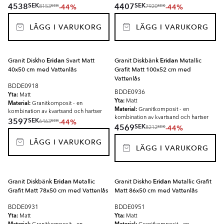
SEK
SEK
4538
4407
-44%
-44%
SEK
SEK
8153
7920
LÄGG I VARUKORG
LÄGG I VARUKORG
Granit Diskho
Eridan
Svart Matt
Granit Diskbänk
Eridan
Metallic
40x50 cm med Vattenlås
Grafit Matt 100x52 cm med
Vattenlås
BDDE0918
BDDE0936
Yta:
Matt
Yta:
Matt
Material:
Granitkomposit - en
Material:
Granitkomposit - en
kombination av kvartsand och hartser
kombination av kvartsand och hartser
SEK
3597
-44%
SEK
6463
SEK
4569
-44%
SEK
8212
LÄGG I VARUKORG
LÄGG I VARUKORG
Granit Diskbänk
Eridan
Metallic
Granit Diskho
Eridan
Metallic Grafit
Grafit Matt 78x50 cm med Vattenlås
Matt 86x50 cm med Vattenlås
BDDE0931
BDDE0951
Yta:
Yta:
Matt
Matt