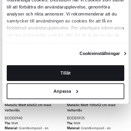
till att förbättra din användarupplevelse, genomföra
Granit Diskho
Eridan
Vit Matt 40x50
analyser och rikta annonser. Vi rekommenderar att du
cm med Vattenlås
samtycker till användningen av cookies för att få en
BDDE0914
förbättrad användarupplevelse. För ytterligare information
Yta:
Matt
Material:
om hur vi använder cookies eller för att ta del av hur du
Granitkomposit - en
kombination av kvartsand och hartser
kan ändra dina inställningar, vänligen se vår
SEK
3597
-44%
SEK
6463
Integritetspolicy
och
Cookiepolicy
.
Cookieinställningar
LÄGG I VARUKORG
Tillåt
Mörkgrå
Anpassa
Granit Diskho
Eridan
Antracit
Granit Diskbänk
Eridan
Antracit
Metallic Matt 60x52 cm med
Metallic Matt 100x52 cm med
Vattenlås
Vattenlås
BDDE0940
BDDE0935
Yta:
Yta:
Matt
Matt
Material:
Material:
Granitkomposit - en
Granitkomposit - en