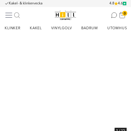
Kakel- & klinkervecka
4.8
4.6
0
KLINKER
KAKEL
VINYLGOLV
BADRUM
UTOMHUS
Item
1
of
15
1
/ 15