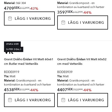
Material:
Material:
Stål 304
Granitkomposit - en
SEK
4709
kombination av kvartsand och hartser
-42%
SEK
8153
SEK
3597
-44%
SEK
6463
LÄGG I VARUKORG
LÄGG I VARUKORG
SPARA MER
Vit
SUPER DEALS
Granit Diskho
Eridan
Vit Matt 60x61
Granit Diskho
Eridan
Vit Matt 60x52
cm Butler med Vattenlås
cm med Vattenlås
BDDE0919
BDDE0939
Yta:
Yta:
Matt
Matt
Material:
Material:
Granitkomposit - en
Granitkomposit - en
kombination av kvartsand och hartser
kombination av kvartsand och hartser
SEK
SEK
4538
4407
-44%
-44%
SEK
SEK
8153
7920
LÄGG I VARUKORG
LÄGG I VARUKORG