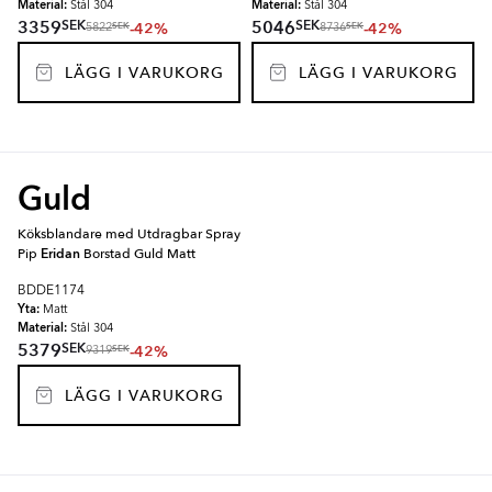
Material:
Material:
Stål 304
Stål 304
SEK
SEK
3359
5046
-42%
-42%
SEK
SEK
5822
8736
LÄGG I VARUKORG
LÄGG I VARUKORG
Guld
Köksblandare med Utdragbar Spray
Pip
Eridan
Borstad Guld Matt
BDDE1174
Yta:
Matt
Material:
Stål 304
SEK
5379
-42%
SEK
9319
LÄGG I VARUKORG