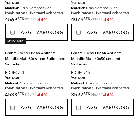
Yta:
Yta:
Matt
Matt
Material:
Material:
Granitkomposit - en
Granitkomposit - en
kombination av kvartsand och hartser
kombination av kvartsand och hartser
SEK
SEK
4569
4079
-44%
-44%
SEK
SEK
8212
7338
LÄGG I VARUKORG
LÄGG I VARUKORG
SPARA MER
Granit Diskho
Eridan
Antracit
Granit Diskho
Eridan
Antracit
Metallic Matt 60x61 cm Butler med
Metallic Matt 40x50 cm med
Vattenlås
Vattenlås
BDDE0920
BDDE0915
Yta:
Yta:
Matt
Matt
Material:
Material:
Granitkomposit - en
Granitkomposit - en
kombination av kvartsand och hartser
kombination av kvartsand och hartser
SEK
SEK
4538
3597
-44%
-44%
SEK
SEK
8153
6463
LÄGG I VARUKORG
LÄGG I VARUKORG