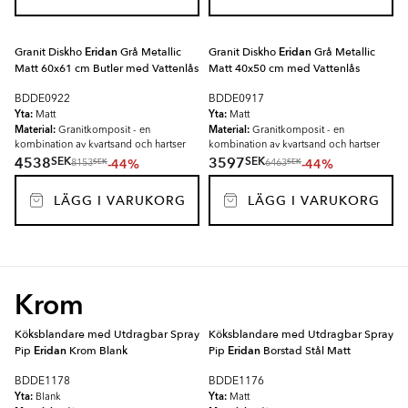
Granit Diskho
Eridan
Grå Metallic
Granit Diskho
Eridan
Grå Metallic
Matt 60x61 cm Butler med Vattenlås
Matt 40x50 cm med Vattenlås
BDDE0922
BDDE0917
Yta:
Yta:
Matt
Matt
Material:
Material:
Granitkomposit - en
Granitkomposit - en
kombination av kvartsand och hartser
kombination av kvartsand och hartser
SEK
SEK
4538
3597
-44%
-44%
SEK
SEK
8153
6463
LÄGG I VARUKORG
LÄGG I VARUKORG
Krom
Köksblandare med Utdragbar Spray
Köksblandare med Utdragbar Spray
Pip
Eridan
Krom Blank
Pip
Eridan
Borstad Stål Matt
BDDE1178
BDDE1176
Yta:
Yta:
Blank
Matt