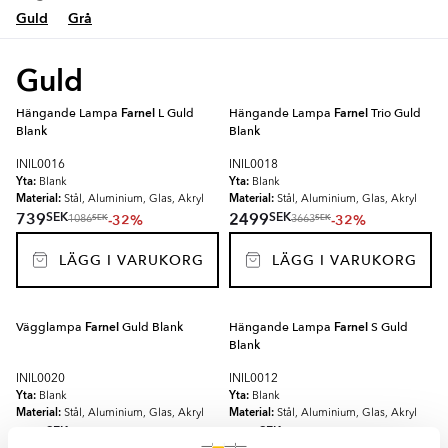
Guld
Grå
Guld
Hängande Lampa
Farnel
L Guld
Hängande Lampa
Farnel
Trio Guld
Blank
Blank
INIL0016
INIL0018
Yta:
Yta:
Blank
Blank
Material:
Material:
Stål, Aluminium, Glas, Akryl
Stål, Aluminium, Glas, Akryl
SEK
SEK
739
2499
-32%
-32%
SEK
SEK
1086
3663
LÄGG I VARUKORG
LÄGG I VARUKORG
Vägglampa
Farnel
Guld Blank
Hängande Lampa
Farnel
S Guld
Blank
INIL0020
INIL0012
Yta:
Yta:
Blank
Blank
Material:
Material:
Stål, Aluminium, Glas, Akryl
Stål, Aluminium, Glas, Akryl
SEK
SEK
878
929
-32%
-32%
SEK
SEK
1286
1369