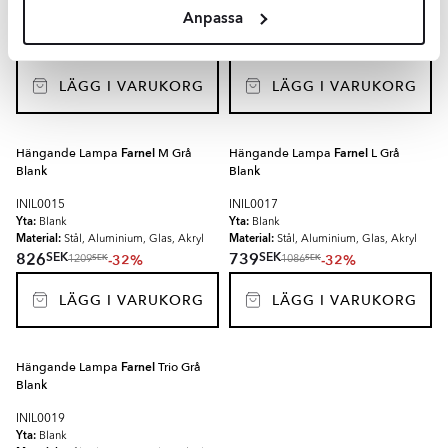
Yta:
Yta:
Blank
Blank
Anpassa
Material:
Material:
Stål, Aluminium, Glas, Akryl
Stål, Aluminium, Glas, Akryl
SEK
SEK
878
929
-32%
-32%
SEK
SEK
1286
1369
LÄGG I VARUKORG
LÄGG I VARUKORG
Hängande Lampa
Farnel
M Grå
Hängande Lampa
Farnel
L Grå
Blank
Blank
INIL0015
INIL0017
Yta:
Yta:
Blank
Blank
Material:
Material:
Stål, Aluminium, Glas, Akryl
Stål, Aluminium, Glas, Akryl
SEK
SEK
826
739
-32%
-32%
SEK
SEK
1209
1086
LÄGG I VARUKORG
LÄGG I VARUKORG
Hängande Lampa
Farnel
Trio Grå
Blank
INIL0019
Yta:
Blank