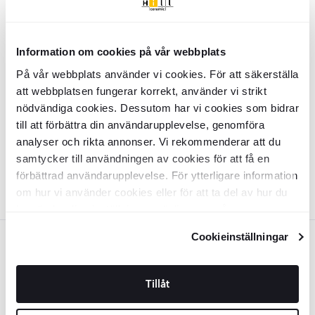
LÄGG I VARUKORG
LÄGG I VARUKORG
Information om cookies på vår webbplats
Hängande Lampa
Farnel
M Guld
På vår webbplats använder vi cookies. För att säkerställa
Blank
att webbplatsen fungerar korrekt, använder vi strikt
INIL0014
nödvändiga cookies. Dessutom har vi cookies som bidrar
Yta:
Blank
till att förbättra din användarupplevelse, genomföra
Material:
Stål, Aluminium, Glas, Akryl
SEK
826
-32%
SEK
analyser och rikta annonser. Vi rekommenderar att du
1209
samtycker till användningen av cookies för att få en
LÄGG I VARUKORG
förbättrad användarupplevelse. För ytterligare information
om hur vi använder cookies eller för att ta del av hur du
kan ändra dina inställningar, vänligen se vår
Integritetspolicy
och
Cookiepolicy
.
Cookieinställningar
Grå
Vägglampa
Farnel
Grå Blank
Hängande Lampa
Farnel
S Grå
Tillåt
Blank
INIL0021
INIL0013