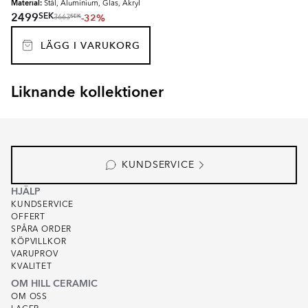
Material:
Stål, Aluminium, Glas, Akryl
SEK
2499
-32%
SEK
3663
LÄGG I VARUKORG
Liknande kollektioner
LUNESSA
RENOLIA
Item
1
of
7
KUNDSERVICE
HJÄLP
KUNDSERVICE
OFFERT
SPÅRA ORDER
KÖPVILLKOR
VARUPROV
KVALITET
OM HILL CERAMIC
OM OSS