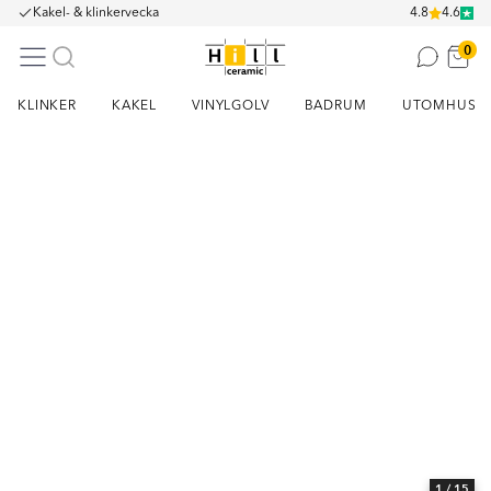
Kakel- & klinkervecka
4.8
4.6
0
KLINKER
KAKEL
VINYLGOLV
BADRUM
UTOMHUS
Item
1
of
15
1
/ 15