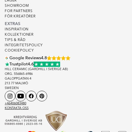
LAGER
SHOWROOM
FOR PARTNERS
FÖR KREATÖRER
EXTRAS
INSPIRATION
KOLLEKTIONER
TIPS & RÅD
INTEGRITETSPOLICY
COOKIEPOLICY
Google Reviews
4.8
Trustpilot
4.6
HILL CERAMIC (GARDHILL I SVERIGE AB)
ORG. 556865-6986
GALOPPGATAN 4
213 77 MALMÖ
SWEDEN
+46406083480
KONTAKTA OSS