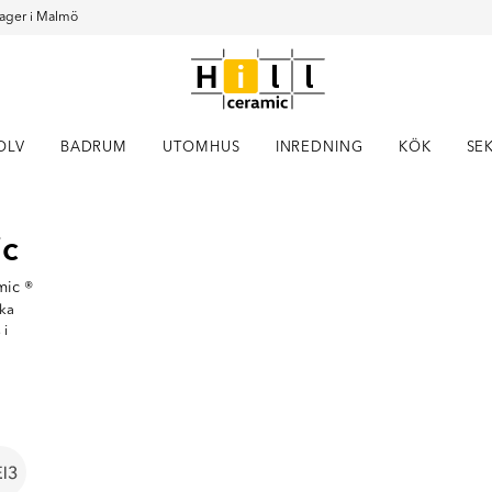
ager i Malmö
OLV
BADRUM
UTOMHUS
INREDNING
KÖK
SE
Item
ic
1
of
15
mic ®
ika
 i