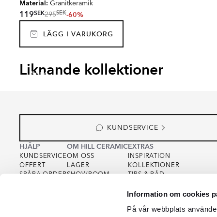
Material:
Granitkeramik
SEK
119
SEK
-60%
295
LÄGG I VARUKORG
CEPPO DI GRE
TERRA
Liknande kollektioner
Serie
Serie
KUNDSERVICE
HJÄLP
OM HILL CERAMIC
EXTRAS
KUNDSERVICE
OM OSS
INSPIRATION
OFFERT
LAGER
KOLLEKTIONER
SPÅRA ORDER
SHOWROOM
TIPS & RÅD
KÖPVILLKOR
FOR PARTNERS
INTEGRITETSPOLICY
Information om cookies p
VARUPROV
FÖR KREATÖRER
COOKIEPOLICY
KVALITET
På vår webbplats använder 