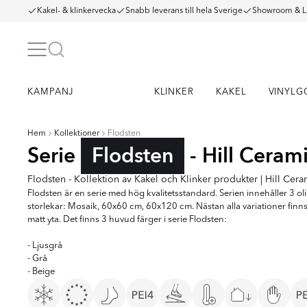
Kakel- & klinkervecka
Snabb leverans till hela Sverige
Showroom & L
KAMPANJ
KLINKER
KAKEL
VINYLG
Hem
Kollektioner
Flodsten
Serie
Flodsten
- Hill Ceram
Flodsten - Kollektion av Kakel och Klinker produkter | Hill Cera
Flodsten är en serie med hög kvalitetsstandard. Serien innehåller 3 ol
storlekar: Mosaik, 60x60 cm, 60x120 cm. Nästan alla variationer finns
matt yta. Det finns 3 huvud färger i serie Flodsten:
- Ljusgrå
- Grå
- Beige