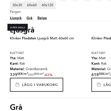
30x30
60x60
60x120
Färger:
Ljusgrå
Grå
Beige
Ljusgrå
SUPER DEALS
Klinker
Flodsten
Ljusgrå Matt 60x60 cm
Klinker
Flod
KLKT1007
KLKT1001
Yta:
Yta:
Matt
Matt
Kant:
Kant:
Rak
Rak
Material:
Material:
Granitkeramik
Gr
2
2
2
SEK
/
m
SEK
/
m
SEK
/
m
339
618
-42%
580
LÄGG I VARUKORG
LÄG
Grå