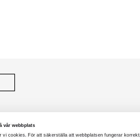
ZZO ITALIA
TERRAZZO PREMI
Serie
å vår webbplats
vi cookies. För att säkerställa att webbplatsen fungerar korrekt