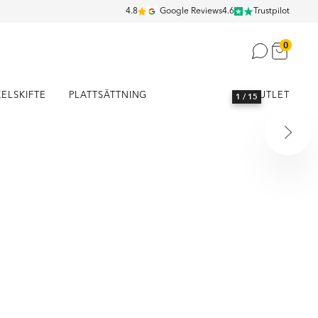
4.8
Google Reviews
4.6
Trustpilot
0
KELSKIFTE
PLATTSÄTTNING
OUTLET
1
/ 15