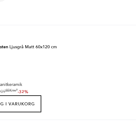
sten
Ljusgrå Matt 60x120 cm
anitkeramik
2
SEK
/
m
-32%
909
G I VARUKORG