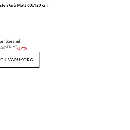
sten
Grå Matt 60x120 cm
anitkeramik
2
SEK
/
m
-32%
909
G I VARUKORG