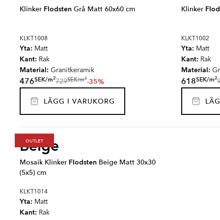
Klinker
Flodsten
Grå Matt 60x60 cm
Klinker
Flod
KLKT1008
KLKT1002
Yta:
Yta:
Matt
Matt
Kant:
Kant:
Rak
Rak
Material:
Material:
Granitkeramik
Gr
2
2
2
SEK
/
m
SEK
/
m
SEK
/
m
476
618
-35%
729
LÄGG I VARUKORG
LÄG
Beige
OUTLET
Mosaik Klinker
Flodsten
Beige Matt 30x30
(5x5) cm
KLKT1014
Yta:
Matt
Kant:
Rak