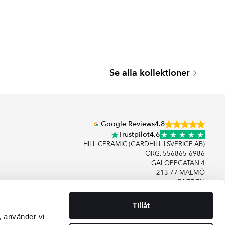
O
VENTO
Se alla kollektioner
Serie
Google Reviews
4.8
Trustpilot
4.6
HILL CERAMIC (GARDHILL I SVERIGE AB)
ORG. 556865-6986
GALOPPGATAN 4
213 77 MALMÖ
SWEDEN
Tillåt
+46406083480
, använder vi
KONTAKTA OSS