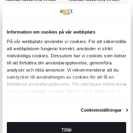
25x100 cm
20x120 cm
KLT3621
KLT3633
Yta:
Yta:
Matt
Matt
Kant:
Kant:
Rund
Rak
Material:
Material:
Granitkeramik
Granitkeramik
Information om cookies på vår webbplats
2
2
SEK
/
m
SEK
/
m
768
1116
-8%
-8%
2
2
SEK
/
m
SEK
/
m
831
1209
På vår webbplats använder vi cookies. För att säkerställa
LÄGG I VARUKORG
LÄGG I VARUKORG
att webbplatsen fungerar korrekt, använder vi strikt
nödvändiga cookies. Dessutom har vi cookies som bidrar
till att förbättra din användarupplevelse, genomföra
Träklinker
Forever
Arce Halkfri Vit
analyser och rikta annonser. Vi rekommenderar att du
Matt 25x100 cm
samtycker till användningen av cookies för att få en
förbättrad användarupplevelse. För ytterligare information
KLT3627
Yta:
Matt
om hur vi använder cookies eller för att ta del av hur du
Kant:
Rund
kan ändra dina inställningar, vänligen se vår
Material:
Granitkeramik
2
SEK
/
m
768
-8%
2
SEK
/
m
Integritetspolicy
och
Cookiepolicy
.
831
Cookieinställningar
LÄGG I VARUKORG
Tillåt