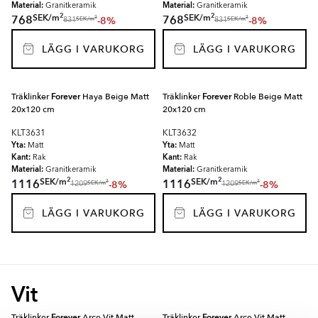
Material:
Material:
Granitkeramik
Granitkeramik
2
2
SEK
/
m
SEK
/
m
768
768
-8%
-8%
2
2
SEK
/
m
SEK
/
m
831
831
LÄGG I VARUKORG
LÄGG I VARUKORG
Träklinker
Forever
Haya Beige Matt
Träklinker
Forever
Roble Beige Matt
20x120 cm
20x120 cm
KLT3631
KLT3632
Yta:
Yta:
Matt
Matt
Kant:
Kant:
Rak
Rak
Material:
Material:
Granitkeramik
Granitkeramik
2
2
SEK
/
m
SEK
/
m
1116
1116
-8%
-8%
2
2
SEK
/
m
SEK
/
m
1209
1209
LÄGG I VARUKORG
LÄGG I VARUKORG
Vit
Träklinker
Forever
Arce Vit Matt
Träklinker
Forever
Arce Vit Matt