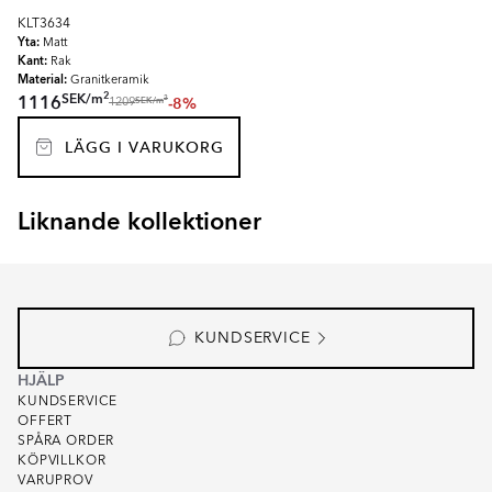
KLT3634
Yta:
Matt
Kant:
Rak
Material:
Granitkeramik
2
SEK
/
m
1116
-8%
2
SEK
/
m
1209
LÄGG I VARUKORG
Liknande kollektioner
EKEBY
Item
1
of
1
KUNDSERVICE
HJÄLP
KUNDSERVICE
OFFERT
SPÅRA ORDER
KÖPVILLKOR
VARUPROV