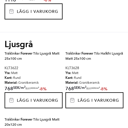
1116
-8%
LÄGG I VARUKORG
Ljusgrå
Träklinker
Forever
Tilo Ljusgrå Matt
Träklinker
Forever
Tilo Halkfri Ljusgrå
25x100 cm
Matt 25x100 cm
KLT3622
KLT3628
Yta:
Yta:
Matt
Matt
Kant:
Kant:
Rund
Rund
Material:
Material:
Granitkeramik
Granitkeramik
2
2
SEK
/
m
SEK
/
m
768
768
-8%
-8%
2
2
SEK
/
m
SEK
/
m
831
831
LÄGG I VARUKORG
LÄGG I VARUKORG
Träklinker
Forever
Tilo Ljusgrå Matt
20x120 cm