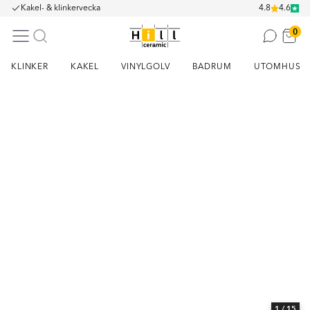
Kakel- & klinkervecka
4.8
4.6
0
KLINKER
KAKEL
VINYLGOLV
BADRUM
UTOMHUS
Item
1
of
15
1
/ 15