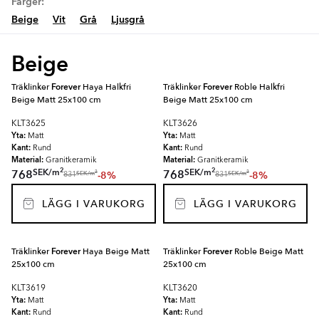
Färger:
Beige
Vit
Grå
Ljusgrå
Beige
Träklinker
Forever
Haya Halkfri
Träklinker
Forever
Roble Halkfri
Beige Matt 25x100 cm
Beige Matt 25x100 cm
KLT3625
KLT3626
Yta:
Yta:
Matt
Matt
Kant:
Kant:
Rund
Rund
Material:
Material:
Granitkeramik
Granitkeramik
2
2
SEK
/
m
SEK
/
m
768
768
-8%
-8%
2
2
SEK
/
m
SEK
/
m
831
831
LÄGG I VARUKORG
LÄGG I VARUKORG
Träklinker
Forever
Haya Beige Matt
Träklinker
Forever
Roble Beige Matt
25x100 cm
25x100 cm
KLT3619
KLT3620
Yta:
Yta:
Matt
Matt
Kant:
Kant:
Rund
Rund