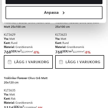
Grå
Anpassa
Träklinker
Forever
Olivo Halkfri Grå
Träklinker
Forever
Olivo Grå Matt
Matt 25x100 cm
25x100 cm
KLT3629
KLT3623
Yta:
Yta:
Matt
Matt
Kant:
Kant:
Rund
Rund
Material:
Material:
Granitkeramik
Granitkeramik
2
2
SEK
/
m
SEK
/
m
768
768
-8%
-8%
2
2
SEK
/
m
SEK
/
m
831
831
LÄGG I VARUKORG
LÄGG I VARUKORG
Träklinker
Forever
Olivo Grå Matt
20x120 cm
KLT3635
Yta:
Matt
Kant:
Rak
Material:
Granitkeramik
2
SEK
/
m
2
SEK
/
m
1209