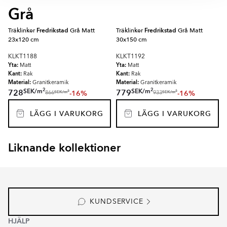
Grå
Träklinker
Fredrikstad
Grå Matt
Träklinker
Fredrikstad
Grå Matt
23x120 cm
30x150 cm
KLKT1188
KLKT1192
Yta:
Yta:
Matt
Matt
Kant:
Kant:
Rak
Rak
Material:
Material:
Granitkeramik
Granitkeramik
2
2
SEK
/
m
SEK
/
m
728
779
-16%
-16%
2
2
SEK
/
m
SEK
/
m
866
933
LÄGG I VARUKORG
LÄGG I VARUKORG
Liknande kollektioner
EKEBY
ARBOR
Item
1
of
3
KUNDSERVICE
HJÄLP