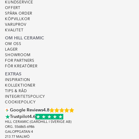
KUNDSERVICE
OFFERT
SPÅRA ORDER
KÖPVILLKOR
VARUPROV
KVALITET
OM HILL CERAMIC
OM OSS
LAGER
SHOWROOM
FOR PARTNERS
FÖR KREATÖRER
EXTRAS
INSPIRATION
KOLLEKTIONER
TIPS & RÅD
INTEGRITETSPOLICY
COOKIEPOLICY
Google Reviews
4.8
Trustpilot
4.6
HILL CERAMIC (GARDHILL I SVERIGE AB)
ORG. 556865-6986
GALOPPGATAN 4
213 77 MALMÖ