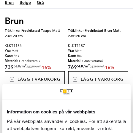
Brun
Beige
Grå
Brun
Träklinker
Fredrikstad
Taupe Matt
Träklinker
Fredrikstad
Brun Matt
23x120 cm
23x120 cm
KLKT1186
KLKT1187
Yta:
Yta:
Matt
Matt
Kant:
Kant:
Rak
Rak
Material:
Material:
Granitkeramik
Granitkeramik
2
2
SEK
/
m
SEK
/
m
739
769
-16%
-16%
2
2
SEK
/
m
SEK
/
m
883
917
LÄGG I VARUKORG
LÄGG I VARUKORG
Träklinker
Fredrikstad
Taupe Matt
Träklinker
Fredrikstad
Brun Matt
30x150 cm
30x150 cm
Information om cookies på vår webbplats
KLKT1190
KLKT1191
Yta:
Yta:
Matt
Matt
På vår webbplats använder vi cookies. För att säkerställa
Kant:
Kant:
Rak
Rak
att webbplatsen fungerar korrekt, använder vi strikt
Material:
Material:
Granitkeramik
Granitkeramik