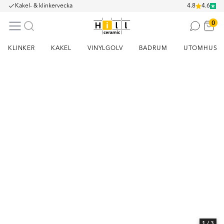
Kakel- & klinkervecka
4.8
4.6
0
KLINKER
KAKEL
VINYLGOLV
BADRUM
UTOMHUS
Item
1
of
3
1
/ 3