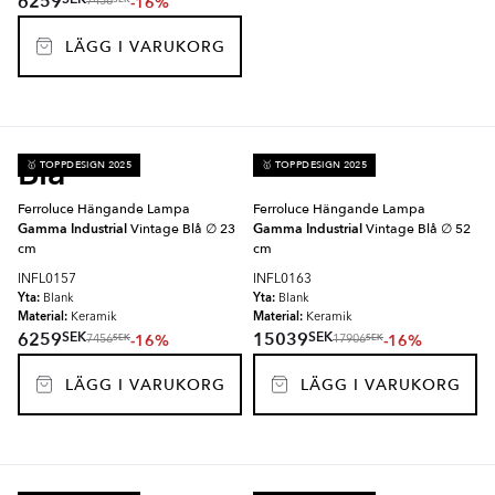
6259
-16%
7456
LÄGG I VARUKORG
Blå
🥇 TOPPDESIGN 2025
🥇 TOPPDESIGN 2025
Ferroluce Hängande Lampa
Ferroluce Hängande Lampa
Gamma Industrial
Vintage Blå ∅ 23
Gamma Industrial
Vintage Blå ∅ 52
cm
cm
INFL0157
INFL0163
Yta:
Yta:
Blank
Blank
Material:
Material:
Keramik
Keramik
SEK
SEK
6259
15039
-16%
-16%
SEK
SEK
7456
17906
LÄGG I VARUKORG
LÄGG I VARUKORG