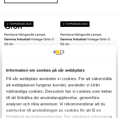
Grön
🥇 TOPPDESIGN 2025
🥇 TOPPDESIGN 2025
Ferroluce Hängande Lampa
Ferroluce Hängande Lampa
Gamma Industrial
Vintage Grön ∅
Gamma Industrial
Vintage Grön ∅
23 cm
52 cm
INFL0158
INFL0164
Yta:
Yta:
Blank
Blank
Material:
Material:
Keramik
Keramik
SEK
SEK
6259
15039
-16%
-16%
SEK
SEK
7456
17906
Information om cookies på vår webbplats
LÄGG I VARUKORG
LÄGG I VARUKORG
På vår webbplats använder vi cookies. För att säkerställa
🥇 TOPPDESIGN 2025
🥇 TOPPDESIGN 2025
att webbplatsen fungerar korrekt, använder vi strikt
nödvändiga cookies. Dessutom har vi cookies som bidrar
Ferroluce Hängande Lampa
Ferroluce Hängande Lampa
till att förbättra din användarupplevelse, genomföra
Gamma Industrial
Vintage Grön
Gamma Industrial
Vintage Grön ∅
40 cm
analyser och rikta annonser. Vi rekommenderar att du
INFL0139
samtycker till användningen av cookies för att få en
INFL0150
Yta:
Blank
Yta:
Blank
förbättrad användarupplevelse. För ytterligare information
Material:
Keramik