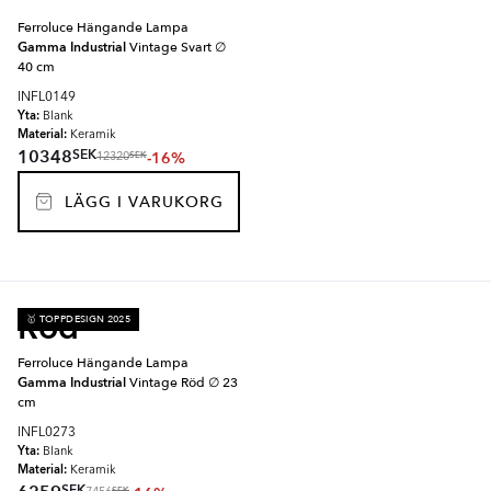
Ferroluce Hängande Lampa
Gamma Industrial
Vintage Svart ∅
40 cm
INFL0149
Yta:
Blank
Material:
Keramik
SEK
10348
-16%
SEK
12320
LÄGG I VARUKORG
Röd
🥇 TOPPDESIGN 2025
Ferroluce Hängande Lampa
Gamma Industrial
Vintage Röd ∅ 23
cm
INFL0273
Yta:
Blank
Material:
Keramik
SEK
SEK