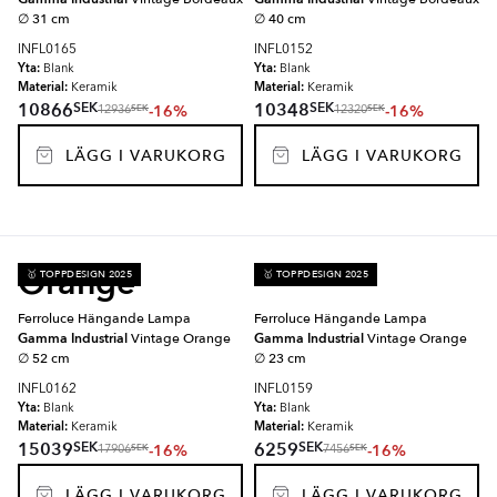
∅ 31 cm
∅ 40 cm
INFL0165
INFL0152
Yta:
Yta:
Blank
Blank
Material:
Material:
Keramik
Keramik
SEK
SEK
10866
10348
-16%
-16%
SEK
SEK
12936
12320
LÄGG I VARUKORG
LÄGG I VARUKORG
Orange
🥇 TOPPDESIGN 2025
🥇 TOPPDESIGN 2025
Ferroluce Hängande Lampa
Ferroluce Hängande Lampa
Gamma Industrial
Vintage Orange
Gamma Industrial
Vintage Orange
∅ 52 cm
∅ 23 cm
INFL0162
INFL0159
Yta:
Yta:
Blank
Blank
Material:
Material:
Keramik
Keramik
SEK
SEK
15039
6259
-16%
-16%
SEK
SEK
17906
7456
LÄGG I VARUKORG
LÄGG I VARUKORG