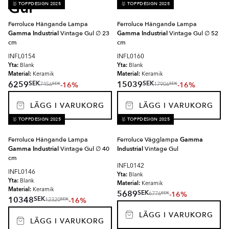
Gul
🥇 TOPPDESIGN 2025
🥇 TOPPDESIGN 2025
Ferroluce Hängande Lampa
Ferroluce Hängande Lampa
Gamma Industrial
Vintage Gul ∅ 23
Gamma Industrial
Vintage Gul ∅ 52
cm
cm
INFL0154
INFL0160
Yta:
Yta:
Blank
Blank
Material:
Material:
Keramik
Keramik
SEK
SEK
6259
15039
-16%
-16%
SEK
SEK
7456
17906
LÄGG I VARUKORG
LÄGG I VARUKORG
🥇 TOPPDESIGN 2025
🥇 TOPPDESIGN 2025
Ferroluce Hängande Lampa
Ferroluce Vägglampa
Gamma
Gamma Industrial
Vintage Gul ∅ 40
Industrial
Vintage Gul
cm
INFL0142
INFL0146
Yta:
Blank
Yta:
Blank
Material:
Keramik
Material:
Keramik
SEK
5689
-16%
SEK
6776
SEK
10348
-16%
SEK
12320
LÄGG I VARUKORG
LÄGG I VARUKORG