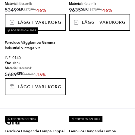
Material:
Material:
Keramik
Keramik
SEK
SEK
5349
9635
-16%
-16%
SEK
SEK
6372
11470
LÄGG I VARUKORG
LÄGG I VARUKORG
🥇 TOPPDESIGN 2025
Ferroluce Vägglampa
Gamma
Industrial
Vintage Vit
INFL0140
Yta:
Blank
Material:
Keramik
SEK
5689
-16%
SEK
6776
LÄGG I VARUKORG
Grå
🥇 TOPPDESIGN 2025
🥇 TOPPDESIGN 2025
Ferroluce Hängande Lampa Trippel
Ferroluce Hängande Lampa