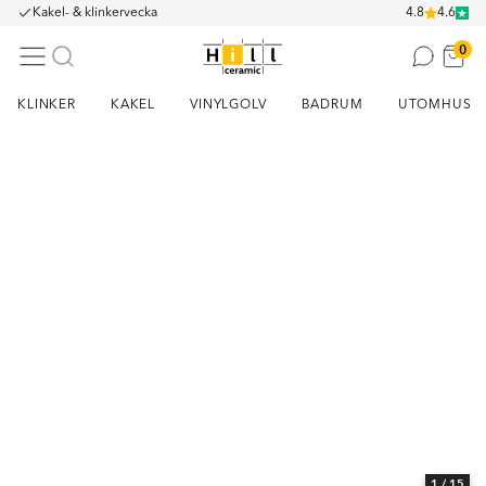
Kakel- & klinkervecka
4.8
4.6
0
KLINKER
KAKEL
VINYLGOLV
BADRUM
UTOMHUS
Item
1
of
15
1
/ 15