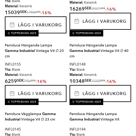
Yta:
Blank
Material:
Keramik
Material:
Keramik
SEK
16269
-16%
SEK
19371
SEK
15039
-16%
SEK
17906
LÄGG I VARUKORG
LÄGG I VARUKORG
🥇 TOPPDESIGN 2025
🥇 TOPPDESIGN 2025
Ferroluce Hängande Lampa
Ferroluce Hängande Lampa
Gamma Industrial
Vintage Vit ∅ 23
Gamma Industrial
Vintage Vit ∅ 40
cm
cm
INFL0155
INFL0148
Yta:
Yta:
Blank
Blank
Material:
Material:
Keramik
Keramik
SEK
SEK
6259
10348
-16%
-16%
SEK
SEK
7456
12320
LÄGG I VARUKORG
LÄGG I VARUKORG
🥇 TOPPDESIGN 2025
🥇 TOPPDESIGN 2025
Ferroluce Vägglampa
Gamma
Ferroluce Hängande Lampa
Industrial
Vintage Vit ∅ 23 cm
Gamma Industrial
Vintage Vit
INFL0145
INFL0144
Yta:
Yta:
Blank
Blank