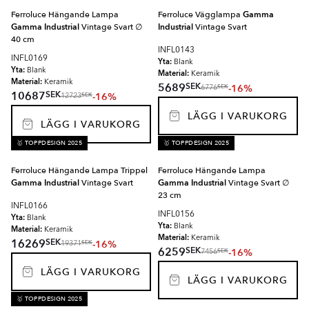
Ferroluce Hängande Lampa
Ferroluce Vägglampa
Gamma
Gamma Industrial
Vintage Svart ∅
Industrial
Vintage Svart
40 cm
INFL0143
INFL0169
Yta:
Blank
Yta:
Blank
Material:
Keramik
Material:
Keramik
SEK
5689
-16%
SEK
6776
SEK
10687
-16%
SEK
12723
LÄGG I VARUKORG
LÄGG I VARUKORG
🥇 TOPPDESIGN 2025
🥇 TOPPDESIGN 2025
Ferroluce Hängande Lampa Trippel
Ferroluce Hängande Lampa
Gamma Industrial
Vintage Svart
Gamma Industrial
Vintage Svart ∅
23 cm
INFL0166
INFL0156
Yta:
Blank
Yta:
Blank
Material:
Keramik
Material:
Keramik
SEK
16269
-16%
SEK
19371
SEK
6259
-16%
SEK
7456
LÄGG I VARUKORG
LÄGG I VARUKORG
🥇 TOPPDESIGN 2025