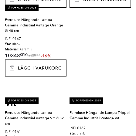
🥇 TOPPDESIGN 2025
Ferroluce Hängande Lampa
Gamma Industrial
Vintage Orange
∅ 40 cm
INFL0147
Yta:
Blank
Material:
Keramik
SEK
10348
-16%
SEK
12320
LÄGG I VARUKORG
Vit
🥇 TOPPDESIGN 2025
🥇 TOPPDESIGN 2025
Ferroluce Hängande Lampa
Ferroluce Hängande Lampa Trippel
Gamma Industrial
Vintage Vit ∅ 52
Gamma Industrial
Vintage Vit
cm
INFL0167
INFL0161
Yta:
Blank