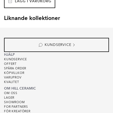
LÄGG I VARUKORG
Liknande kollektioner
RENOLIA
HELOR
Item
1
of
7
KUNDSERVICE
HJÄLP
KUNDSERVICE
OFFERT
SPÅRA ORDER
KÖPVILLKOR
VARUPROV
KVALITET
OM HILL CERAMIC
OM OSS
LAGER
SHOWROOM
FOR PARTNERS
FÖR KREATÖRER