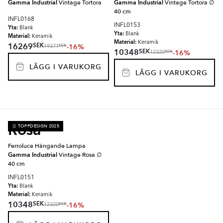
Gamma Industrial
Vintage Tortora
Gamma Industrial
Vintage Tortora ∅
40 cm
INFL0168
INFL0153
Yta:
Blank
Yta:
Blank
Material:
Keramik
Material:
Keramik
SEK
16269
-16%
SEK
19371
SEK
10348
-16%
SEK
12320
LÄGG I VARUKORG
LÄGG I VARUKORG
Rosa
🥇 TOPPDESIGN 2025
Ferroluce Hängande Lampa
Gamma Industrial
Vintage Rosa ∅
40 cm
INFL0151
Yta:
Blank
Material:
Keramik
SEK
10348
-16%
SEK
12320