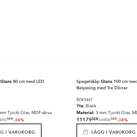
p
Glans
80 cm med LED
Spegelskåp
Glans
100 cm me
Belysning med Tre Dörrar
BDK5467
Yta:
Blank
Material:
mm Tjockt Glas; MDF-skiva
3 mm Tjockt Glas; M
SEK
11179
SEK
SEK
-34%
-34%
697
16905
G I VARUKORG
LÄGG I VARUKORG