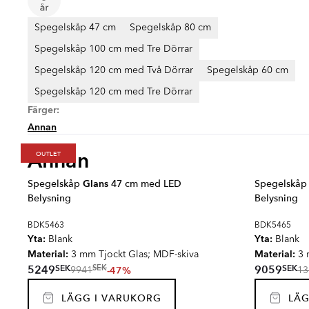
Spegelskåp 47 cm
Spegelskåp 80 cm
Spegelskåp 100 cm med Tre Dörrar
Spegelskåp 120 cm med Två Dörrar
Spegelskåp 60 cm
Spegelskåp 120 cm med Tre Dörrar
Färger:
Annan
Annan
OUTLET
Spegelskåp
Glans
47 cm med LED
Spegelskå
Belysning
Belysning
BDK5463
BDK5465
Yta:
Yta:
Blank
Blank
Material:
Material:
3 mm Tjockt Glas; MDF-skiva
3 
SEK
SEK
5249
9059
SEK
-47%
9941
13
LÄGG I VARUKORG
LÄG