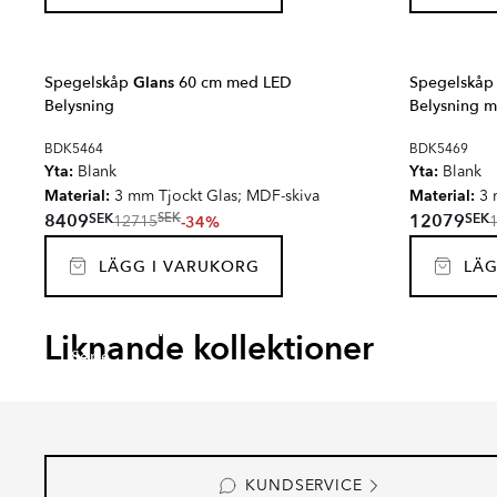
Spegelskåp
Glans
60 cm med LED
Spegelskå
Belysning
Belysning m
BDK5464
BDK5469
Yta:
Yta:
Blank
Blank
Material:
Material:
3 mm Tjockt Glas; MDF-skiva
3 
SEK
SEK
8409
12079
SEK
-34%
12715
LÄGG I VARUKORG
LÄG
EKSKÄR TOPS
OMNI
CARRANO
MADE
Liknande kollektioner
Serie
Serie
Serie
Serie
KUNDSERVICE