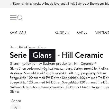
Kakel- & klinkervecka
Snabb leverans till hela Sverige
Showroom & L
KAMPANJ
KLINKER
KAKEL
VINYLG
Hem
Kollektioner
Glans
Serie
Glans
- Hill Ceramic
Glans - Kollektion av Badrum produkter | Hill Ceramic ®
Glans är en serie med hög kvalitetsstandard. Serien innehåller 7 olika
storlekar: Spegelskåp 47 cm, Spegelskåp 60 cm, Spegelskåp 80 cm,
Spegelskåp 100 cm med Två Dörrar, Spegelskåp 100 cm med Tre Dörr
Spegelskåp 120 cm med Två Dörrar, Spegelskåp 120 cm med Tre Dörr
Nästan alla variationer finns i blank yta. Det finns 1 huvud färger i seri
Glans:
- Annan