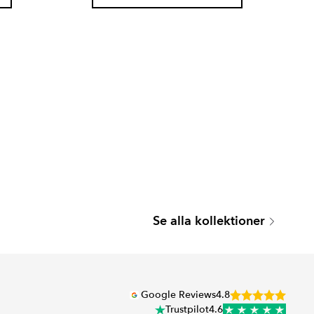
PICONE
Se alla kollektioner
Serie
Google Reviews
4.8
Trustpilot
4.6