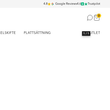
4.8
Google Reviews
4.6
Trustpilot
0
KELSKIFTE
PLATTSÄTTNING
OUTLET
1
/ 1