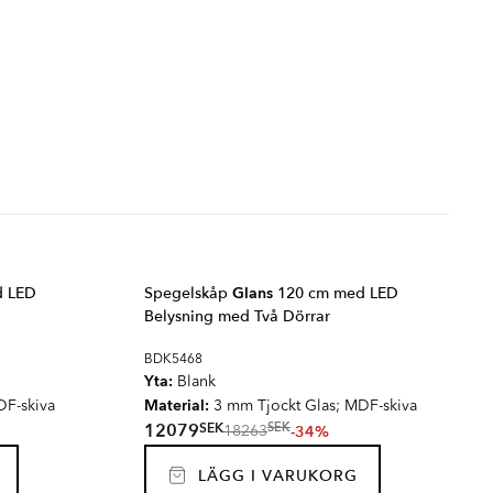
d LED
Spegelskåp
Glans
120 cm med LED
Belysning med Två Dörrar
BDK5468
Yta:
Blank
Material:
DF-skiva
3 mm Tjockt Glas; MDF-skiva
SEK
12079
SEK
-34%
18263
LÄGG I VARUKORG