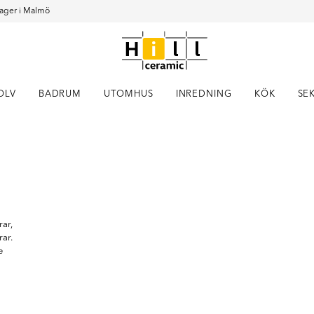
ager i Malmö
OLV
BADRUM
UTOMHUS
INREDNING
KÖK
SE
Item
1
of
1
ar,
ar.
e