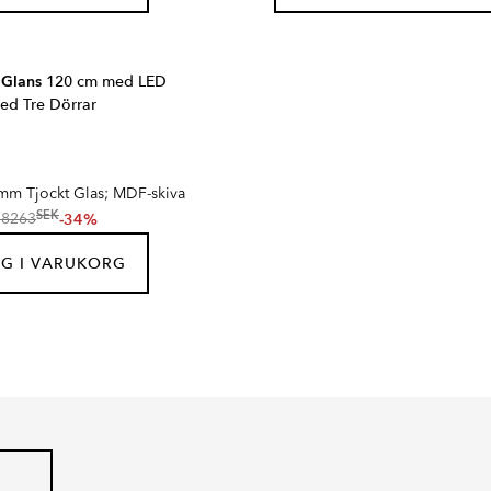
p
Glans
120 cm med LED
ed Tre Dörrar
mm Tjockt Glas; MDF-skiva
SEK
-34%
18263
G I VARUKORG
RONDO
RA
Serie