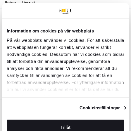
Beige
Ljusgrå
Beige
Träklinker
Hellion
Beige Matt 61x61
Information om cookies på vår webbplats
cm
På vår webbplats använder vi cookies. För att säkerställa
KLPM4404
att webbplatsen fungerar korrekt, använder vi strikt
Yta:
Matt
nödvändiga cookies. Dessutom har vi cookies som bidrar
Kant:
Rund
Material:
till att förbättra din användarupplevelse, genomföra
Granitkeramik
2
SEK
/
m
629
-26%
2
SEK
/
m
853
analyser och rikta annonser. Vi rekommenderar att du
samtycker till användningen av cookies för att få en
LÄGG I VARUKORG
förbättrad användarupplevelse. För ytterligare information
om hur vi använder cookies eller för att ta del av hur du
kan ändra dina inställningar, vänligen se vår
Integritetspolicy
och
Cookiepolicy
.
Cookieinställningar
Ljusgrå
Träklinker
Hellion
Ljusgrå Matt
61x61 cm
Tillåt