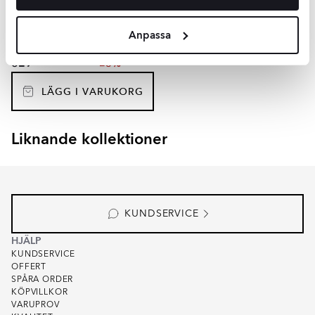
KLPM4403
Yta:
Matt
Anpassa
Kant:
Rund
Material:
Granitkeramik
2
SEK
/
m
629
-26%
2
SEK
/
m
853
LÄGG I VARUKORG
Liknande kollektioner
EKEBY
ARBOR
Item
1
of
3
KUNDSERVICE
HJÄLP
KUNDSERVICE
OFFERT
SPÅRA ORDER
KÖPVILLKOR
VARUPROV