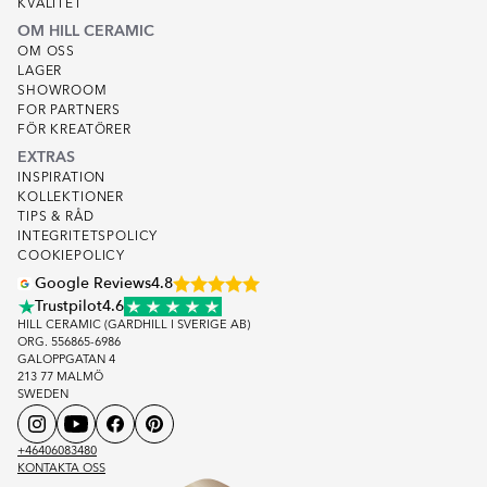
KVALITET
OM HILL CERAMIC
OM OSS
LAGER
SHOWROOM
FOR PARTNERS
FÖR KREATÖRER
EXTRAS
INSPIRATION
KOLLEKTIONER
TIPS & RÅD
INTEGRITETSPOLICY
COOKIEPOLICY
Google Reviews
4.8
Trustpilot
4.6
HILL CERAMIC (GARDHILL I SVERIGE AB)
ORG. 556865-6986
GALOPPGATAN 4
213 77 MALMÖ
SWEDEN
+46406083480
KONTAKTA OSS