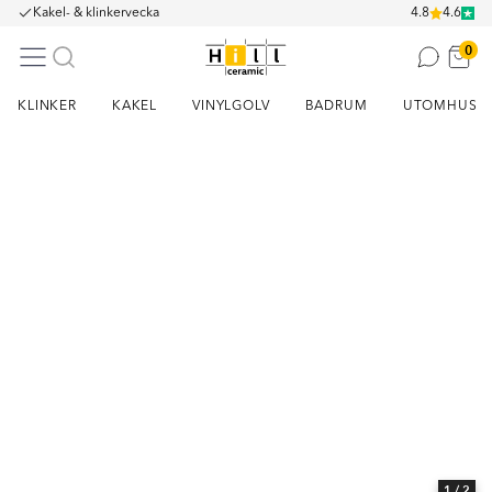
Kakel- & klinkervecka
4.8
4.6
0
KLINKER
KAKEL
VINYLGOLV
BADRUM
UTOMHUS
Item
1
of
2
1
/ 2