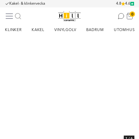
Kakel- & klinkervecka
4.8
4.6
0
KLINKER
KAKEL
VINYLGOLV
BADRUM
UTOMHUS
Item
1
of
6
1
/ 6