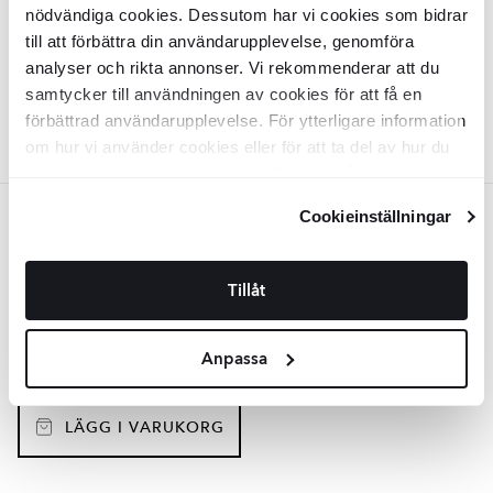
nödvändiga cookies. Dessutom har vi cookies som bidrar
Yta:
Matt
Material:
Metall, Plast, Tyg, Plast
till att förbättra din användarupplevelse, genomföra
SEK
857
-26%
SEK
1166
analyser och rikta annonser. Vi rekommenderar att du
samtycker till användningen av cookies för att få en
LÄGG I VARUKORG
förbättrad användarupplevelse. För ytterligare information
om hur vi använder cookies eller för att ta del av hur du
kan ändra dina inställningar, vänligen se vår
Integritetspolicy
och
Cookiepolicy
.
Cookieinställningar
Beige
Vägg-/Taklampa
Hjärta
Beige Matt
Tillåt
INTK1458
Yta:
Matt
Anpassa
Material:
Metall, Plast, Tyg
SEK
947
-26%
SEK
1288
LÄGG I VARUKORG