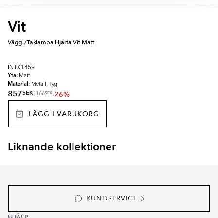
Vit
Vägg-/Taklampa
Hjärta
Vit Matt
INTK1459
Yta:
Matt
Material:
Metall, Tyg
SEK
857
-26%
SEK
1166
LÄGG I VARUKORG
Liknande kollektioner
RENOLIA
HELOR
Item
1
of
7
KUNDSERVICE
HJÄLP