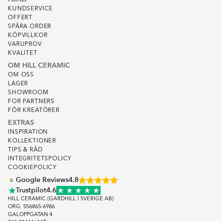
KUNDSERVICE
OFFERT
SPÅRA ORDER
KÖPVILLKOR
VARUPROV
KVALITET
OM HILL CERAMIC
OM OSS
LAGER
SHOWROOM
FOR PARTNERS
FÖR KREATÖRER
EXTRAS
INSPIRATION
KOLLEKTIONER
TIPS & RÅD
INTEGRITETSPOLICY
COOKIEPOLICY
Google Reviews
4.8
Trustpilot
4.6
HILL CERAMIC (GARDHILL I SVERIGE AB)
ORG. 556865-6986
GALOPPGATAN 4