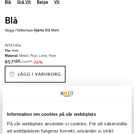
Blå
Grå Vit
Beige
Vit
Blå
Vägg-/Taklampa
Hjärta
Blå Matt
INTK1456
Yta:
Matt
Material:
Metall, Plast, Linne, Plast
SEK
857
-26%
SEK
1166
LÄGG I VARUKORG
Grå Vit
Information om cookies på vår webbplats
Vägg-/Taklampa
Hjärta
Grå Vit Matt
På vår webbplats använder vi cookies. För att säkerställa
att webbplatsen fungerar korrekt, använder vi strikt
INTK1457