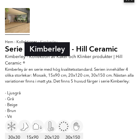
Hem
Kollektioner
Kimberley
Serie
Kimberley
- Hill Ceramic
Kimberley - Kollektion av Kakel och Klinker produkter | Hill
Ceramic ®
Kimberley är en serie med hög kvalitetsstandard. Serien innehåller 4
olika storlekar: Mosaik, 15x90 cm, 20x120 cm, 30x150 cm. Nästan alla
variationer finns i matt yta. Det finns 5 huvud färger i serie Kimberley:
- Ljusgrå
- Grå
- Beige
- Brun
- Vit
30x30
15x90
20x120
30x150