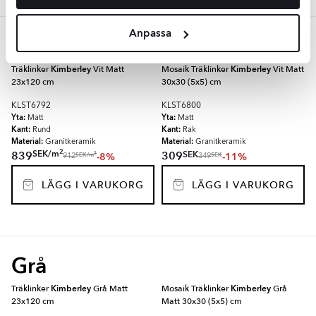
Anpassa
Vit
Träklinker
Kimberley
Vit Matt
Mosaik Träklinker
Kimberley
Vit Matt
23x120 cm
30x30 (5x5) cm
KLST6792
KLST6800
Yta:
Yta:
Matt
Matt
Kant:
Kant:
Rund
Rak
Material:
Material:
Granitkeramik
Granitkeramik
2
SEK
/
m
SEK
839
309
-8%
-11%
2
SEK
/
m
SEK
912
349
LÄGG I VARUKORG
LÄGG I VARUKORG
Grå
Träklinker
Kimberley
Grå Matt
Mosaik Träklinker
Kimberley
Grå
23x120 cm
Matt 30x30 (5x5) cm