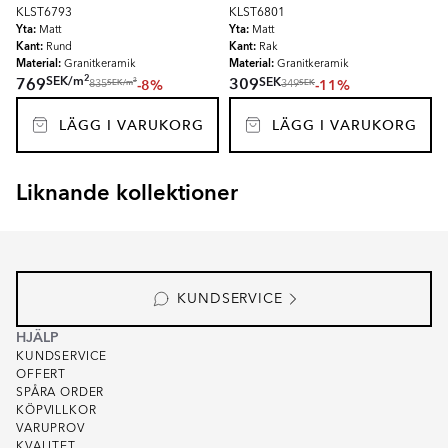
KLST6793
KLST6801
Yta:
Yta:
Matt
Matt
Kant:
Kant:
Rund
Rak
Material:
Material:
Granitkeramik
Granitkeramik
2
SEK
/
m
SEK
769
309
-8%
-11%
2
SEK
/
m
SEK
835
349
LÄGG I VARUKORG
LÄGG I VARUKORG
Liknande kollektioner
EKEBY
ARBOR
Item
1
of
3
KUNDSERVICE
HJÄLP
KUNDSERVICE
OFFERT
SPÅRA ORDER
KÖPVILLKOR
VARUPROV
KVALITET