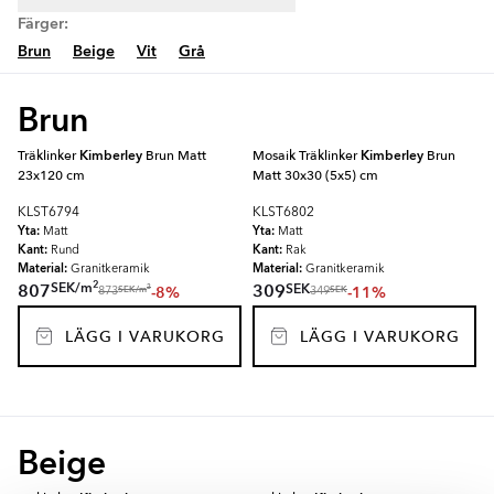
Färger:
Brun
Beige
Vit
Grå
Brun
Träklinker
Kimberley
Brun Matt
Mosaik Träklinker
Kimberley
Brun
23x120 cm
Matt 30x30 (5x5) cm
KLST6794
KLST6802
Yta:
Yta:
Matt
Matt
Kant:
Kant:
Rund
Rak
Material:
Material:
Granitkeramik
Granitkeramik
2
SEK
/
m
SEK
807
309
-8%
-11%
2
SEK
/
m
SEK
873
349
LÄGG I VARUKORG
LÄGG I VARUKORG
Beige