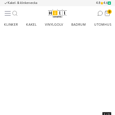
Kakel- & klinkervecka
4.8
4.6
0
KLINKER
KAKEL
VINYLGOLV
BADRUM
UTOMHUS
Item
1
of
1
1
/ 1