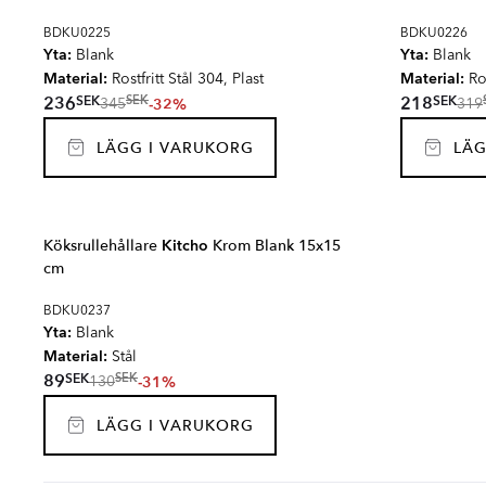
BDKU0225
BDKU0226
Yta:
Yta:
Blank
Blank
Material:
Material:
Rostfritt Stål 304, Plast
Ros
SEK
SEK
236
218
SEK
-32%
345
319
LÄGG I VARUKORG
LÄG
Köksrullehållare
Kitcho
Krom Blank 15x15
cm
BDKU0237
Yta:
Blank
Material:
Stål
SEK
89
SEK
-31%
130
LÄGG I VARUKORG