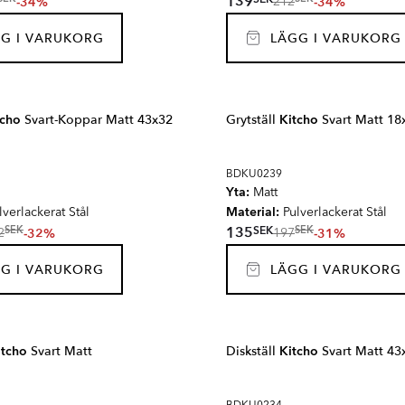
139
-34%
-34%
212
G I VARUKORG
LÄGG I VARUKORG
tcho
Svart-Koppar Matt 43x32
Grytställ
Kitcho
Svart Matt 18
BDKU0239
Yta:
Matt
Material:
verlackerat Stål
Pulverlackerat Stål
SEK
135
SEK
SEK
-32%
-31%
2
197
G I VARUKORG
LÄGG I VARUKORG
itcho
Svart Matt
Diskställ
Kitcho
Svart Matt 43