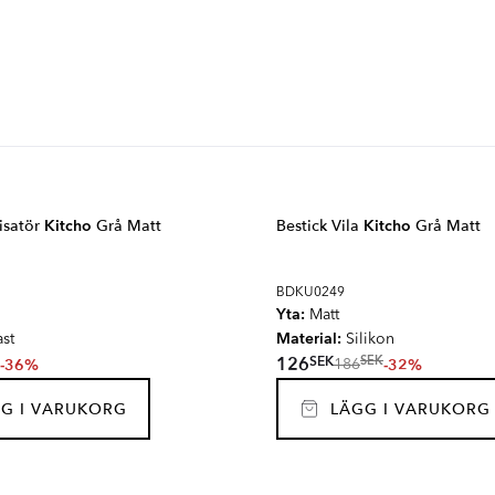
isatör
Kitcho
Grå Matt
Bestick Vila
Kitcho
Grå Matt
BDKU0249
Yta:
Matt
Material:
st
Silikon
SEK
126
SEK
-36%
-32%
186
G I VARUKORG
LÄGG I VARUKORG
NTO
ARKE
RES TULA