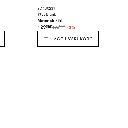
BDKU0231
Yta:
Blank
Material:
Stål
SEK
129
SEK
-33%
193
LÄGG I VARUKORG