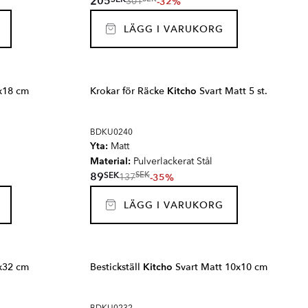
205
-32%
301
LÄGG I VARUKORG
x18 cm
Krokar för Räcke
Kitcho
Svart Matt 5 st.
BDKU0240
Yta:
Matt
Material:
Pulverlackerat Stål
SEK
89
SEK
-35%
137
LÄGG I VARUKORG
x32 cm
Bestickställ
Kitcho
Svart Matt 10x10 cm