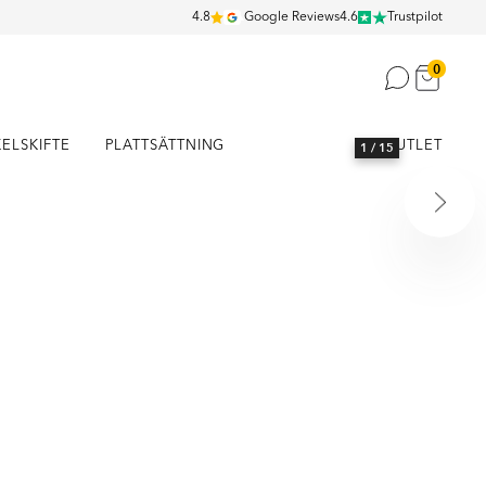
4.8
Google Reviews
4.6
Trustpilot
0
KELSKIFTE
PLATTSÄTTNING
OUTLET
1
/ 15