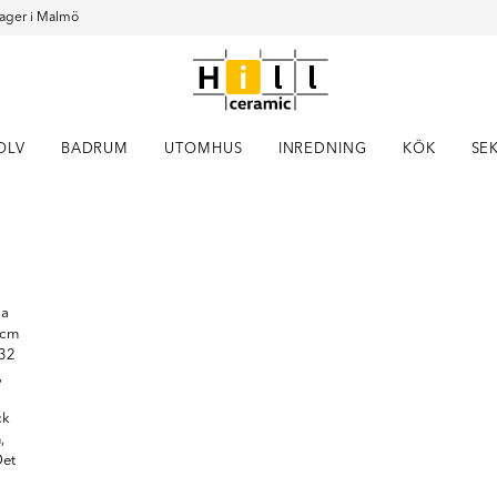
ager i Malmö
OLV
BADRUM
UTOMHUS
INREDNING
KÖK
SE
Item
1
of
15
ka
 cm
x32
,
ck
,
Det