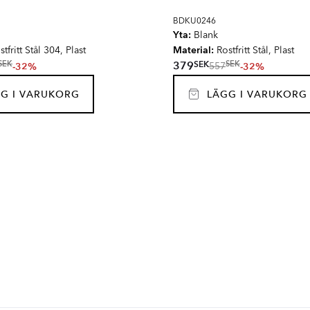
BDKU0246
Yta:
Blank
Material:
tfritt Stål 304, Plast
Rostfritt Stål, Plast
SEK
379
SEK
SEK
-32%
-32%
557
G I VARUKORG
LÄGG I VARUKORG