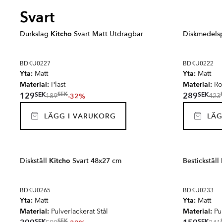
Svart
Durkslag
Kitcho
Svart Matt Utdragbar
Diskmedel
BDKU0227
BDKU0222
Yta:
Yta:
Matt
Matt
Material:
Material:
Plast
Ros
SEK
SEK
129
289
SEK
-32%
189
423
LÄGG I VARUKORG
LÄG
Diskställ
Kitcho
Svart 48x27 cm
Bestickställ
BDKU0265
BDKU0233
Yta:
Yta:
Matt
Matt
Material:
Material:
Pulverlackerat Stål
Pul
SEK
SEK
SEK