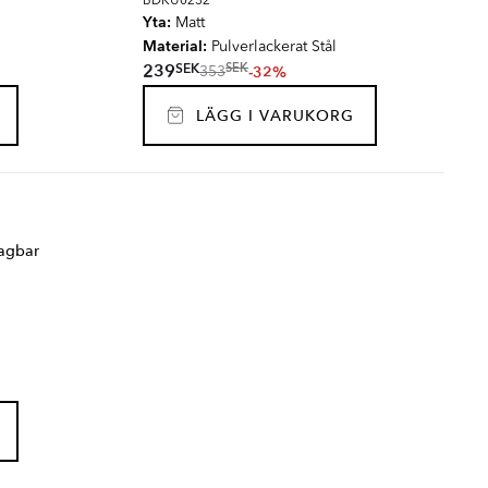
BDKU0232
Yta:
Matt
Material:
Pulverlackerat Stål
SEK
239
SEK
-32%
353
LÄGG I VARUKORG
ragbar