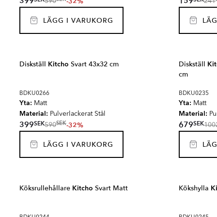
399
159
-32%
590
241
LÄGG I VARUKORG
LÄG
Diskställ
Kitcho
Svart 43x32 cm
Diskställ
Ki
cm
BDKU0266
BDKU0235
Yta:
Yta:
Matt
Matt
Material:
Material:
Pulverlackerat Stål
Pul
SEK
SEK
399
679
SEK
-32%
590
100
LÄGG I VARUKORG
LÄG
Köksrullehållare
Kitcho
Svart Matt
Kökshylla
K