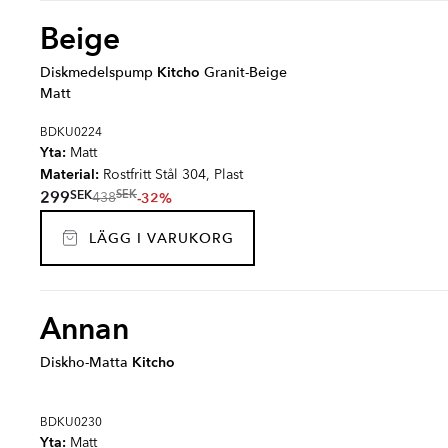
Beige
Diskmedelspump
Kitcho
Granit-Beige
Matt
BDKU0224
Yta:
Matt
Material:
Rostfritt Stål 304, Plast
SEK
299
SEK
-32%
438
LÄGG I VARUKORG
Annan
Diskho-Matta
Kitcho
BDKU0230
Yta:
Matt