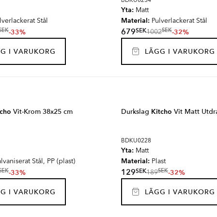
BDKU0234
Yta:
Matt
Material:
verlackerat Stål
Pulverlackerat Stål
SEK
679
SEK
SEK
-33%
-32%
1002
G I VARUKORG
LÄGG I VARUKORG
tcho
Vit-Krom 38x25 cm
Durkslag
Kitcho
Vit Matt Utd
BDKU0228
Yta:
Matt
Material:
vaniserat Stål, PP (plast)
Plast
SEK
129
SEK
SEK
-33%
-32%
189
G I VARUKORG
LÄGG I VARUKORG