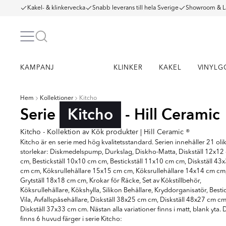
Kakel- & klinkervecka
Snabb leverans till hela Sverige
Showroom & L
KAMPANJ
KLINKER
KAKEL
VINYLG
Hem
Kollektioner
Kitcho
Serie
Kitcho
- Hill Ceramic
Kitcho - Kollektion av Kök produkter | Hill Ceramic ®
Kitcho är en serie med hög kvalitetsstandard. Serien innehåller 21 oli
storlekar: Diskmedelspump, Durkslag, Diskho-Matta, Diskställ 12x12
cm, Bestickställ 10x10 cm cm, Bestickställ 11x10 cm cm, Diskställ 43
cm cm, Köksrullehållare 15x15 cm cm, Köksrullehållare 14x14 cm cm
Grytställ 18x18 cm cm, Krokar för Räcke, Set av Kökstillbehör,
Köksrullehållare, Kökshylla, Silikon Behållare, Kryddorganisatör, Besti
Vila, Avfallspåsehållare, Diskställ 38x25 cm cm, Diskställ 48x27 cm cm
Diskställ 37x33 cm cm. Nästan alla variationer finns i matt, blank yta. 
finns 6 huvud färger i serie Kitcho: