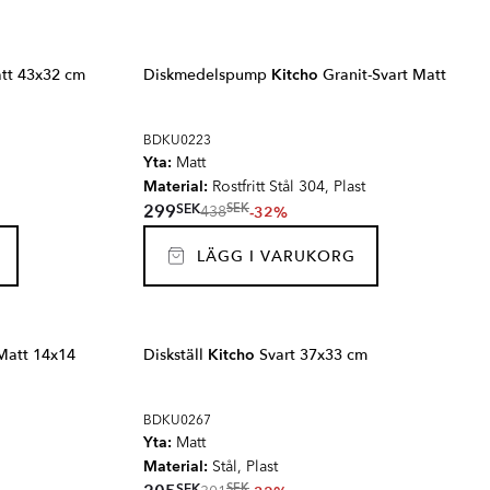
tt 43x32 cm
Diskmedelspump
Kitcho
Granit-Svart Matt
BDKU0223
Yta:
Matt
Material:
Rostfritt Stål 304, Plast
SEK
299
SEK
-32%
438
LÄGG I VARUKORG
Matt 14x14
Diskställ
Kitcho
Svart 37x33 cm
BDKU0267
Yta:
Matt
Material:
Stål, Plast
SEK
SEK