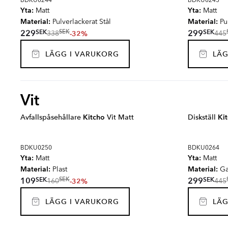
BDKU0244
BDKU0245
Yta:
Yta:
Matt
Matt
Material:
Material:
Pulverlackerat Stål
Pul
SEK
SEK
229
299
SEK
-32%
338
445
LÄGG I VARUKORG
LÄG
Vit
Avfallspåsehållare
Kitcho
Vit Matt
Diskställ
Ki
BDKU0250
BDKU0264
Yta:
Yta:
Matt
Matt
Material:
Material:
Plast
Gal
SEK
SEK
109
299
SEK
-32%
160
445
LÄGG I VARUKORG
LÄG