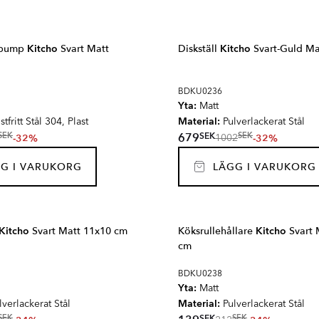
spump
Kitcho
Svart Matt
Diskställ
Kitcho
Svart-Guld Ma
BDKU0236
Yta:
Matt
Material:
tfritt Stål 304, Plast
Pulverlackerat Stål
SEK
679
SEK
SEK
-32%
-32%
1002
G I VARUKORG
LÄGG I VARUKORG
Kitcho
Svart Matt 11x10 cm
Köksrullehållare
Kitcho
Svart 
cm
BDKU0238
Yta:
Matt
Material:
verlackerat Stål
Pulverlackerat Stål
SEK
SEK
SEK