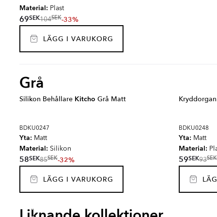
Material:
Plast
SEK
69
SEK
-33%
104
LÄGG I VARUKORG
Grå
Silikon Behållare
Kitcho
Grå Matt
Kryddorgan
BDKU0247
BDKU0248
Yta:
Yta:
Matt
Matt
Material:
Material:
Silikon
Pla
SEK
SEK
58
59
SEK
SEK
-32%
85
93
LÄGG I VARUKORG
LÄG
BEND
MOVE
FLEXIO
OMNI
Liknande kollektioner