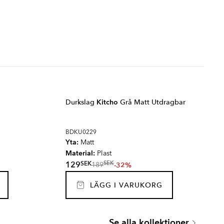
Durkslag
Kitcho
Grå Matt Utdragbar
BDKU0229
Yta:
Matt
Material:
Plast
SEK
129
SEK
-32%
189
LÄGG I VARUKORG
OMNIRES VITA
Se alla kollektioner