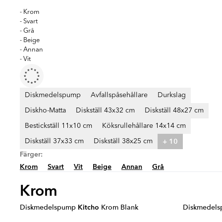
- Krom
- Svart
- Grå
- Beige
- Annan
- Vit
Diskmedelspump
Avfallspåsehållare
Durkslag
Diskho-Matta
Diskställ 43x32 cm
Diskställ 48x27 cm
Bestickställ 11x10 cm
Köksrullehållare 14x14 cm
+ 10
Diskställ 37x33 cm
Diskställ 38x25 cm
Färger:
Krom
Svart
Vit
Beige
Annan
Grå
Krom
Diskmedelspump
Kitcho
Krom Blank
Diskmedel