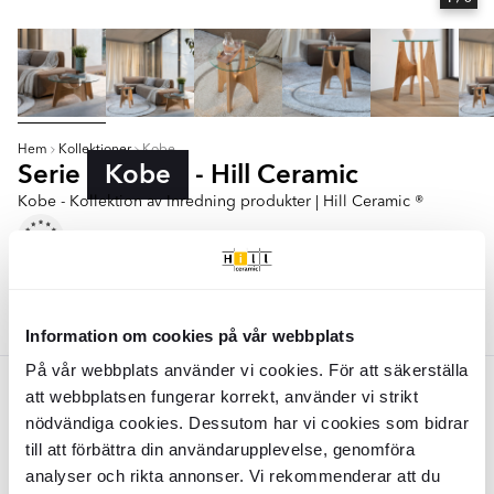
Hem
Kollektioner
Kobe
Serie
Kobe
- Hill Ceramic
Kobe - Kollektion av Inredning produkter | Hill Ceramic ®
Soffbord
Sidobord
Färger:
Trå
Information om cookies på vår webbplats
På vår webbplats använder vi cookies. För att säkerställa
Trå
att webbplatsen fungerar korrekt, använder vi strikt
nödvändiga cookies. Dessutom har vi cookies som bidrar
Zuiver Soffbord
Kobe
Trä Ø80 cm
Zuiver Sidobord
Kobe
Trä Ø45 cm
till att förbättra din användarupplevelse, genomföra
analyser och rikta annonser. Vi rekommenderar att du