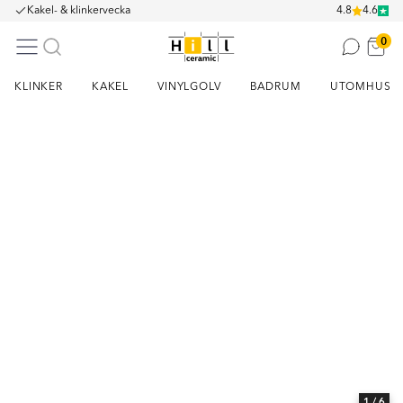
Kakel- & klinkervecka
4.8
4.6
0
KLINKER
KAKEL
VINYLGOLV
BADRUM
UTOMHUS
Item
1
of
6
1
/ 6