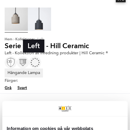
Hem
Kollektioner
Left
Serie
Left
- Hill Ceramic
Left - Kollektion av Inredning produkter | Hill Ceramic ®
Hängande Lampa
Färger:
Grå
Svart
Grå
Zuiver Hängande Lampa
Left
Grå
Information om cookies på vår webbplats