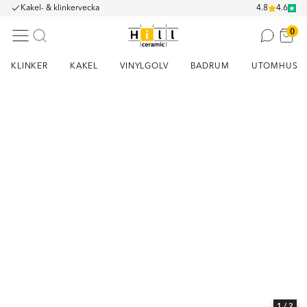
Kakel- & klinkervecka
4.8
4.6
0
KLINKER
KAKEL
VINYLGOLV
BADRUM
UTOMHUS
Item
1
of
2
1
/ 2