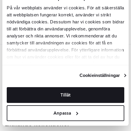
INZV0523
Material:
Betong
På vår webbplats använder vi cookies. För att säkerställa
SEK
879
-43%
SEK
1542
att webbplatsen fungerar korrekt, använder vi strikt
nödvändiga cookies. Dessutom har vi cookies som bidrar
LÄGG I VARUKORG
till att förbättra din användarupplevelse, genomföra
analyser och rikta annonser. Vi rekommenderar att du
samtycker till användningen av cookies för att få en
förbättrad användarupplevelse. För ytterligare information
Svart
om hur vi använder cookies eller för att ta del av hur du
kan ändra dina inställningar, vänligen se vår
Zuiver Hängande Lampa
Left
Svart
Integritetspolicy
och
Cookiepolicy
.
Cookieinställningar
INZV0525
Material:
Betong
SEK
879
-43%
SEK
1542
Tillåt
LÄGG I VARUKORG
Anpassa
Liknande kollektioner
RENOLIA
HELOR